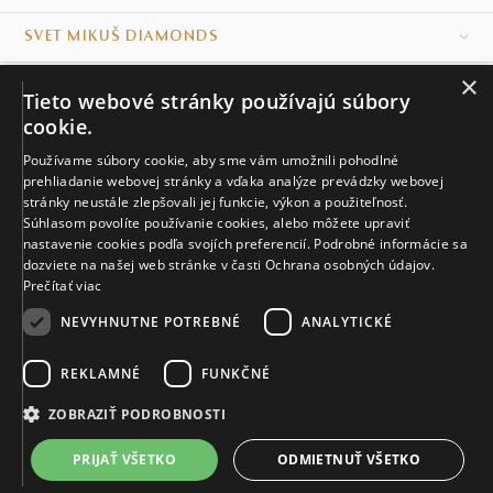
SVET MIKUŠ DIAMONDS
×
VŠETKO O NÁKUPE
Tieto webové stránky používajú súbory
cookie.
KONTAKT
Používame súbory cookie, aby sme vám umožnili pohodlné
prehliadanie webovej stránky a vďaka analýze prevádzky webovej
Naše klenotníctva
stránky neustále zlepšovali jej funkcie, výkon a použiteľnosť.
Súhlasom povolíte používanie cookies, alebo môžete upraviť
Sídlo spoločnosti
nastavenie cookies podľa svojích preferencií. Podrobné informácie sa
dozviete na našej web stránke v časti Ochrana osobných údajov.
Prečítať viac
NEVYHNUTNE POTREBNÉ
ANALYTICKÉ
REKLAMNÉ
FUNKČNÉ
© MIKUŠ DIAMONDS, A.S. 2026. VŠETKY PRÁVA VYHRADENÉ.
Nastavenia cookies.
ZOBRAZIŤ PODROBNOSTI
2 837 €
PRIJAŤ VŠETKO
ODMIETNUŤ VŠETKO
VIAC INFO
Vyrobíme a doručíme do 21 dní