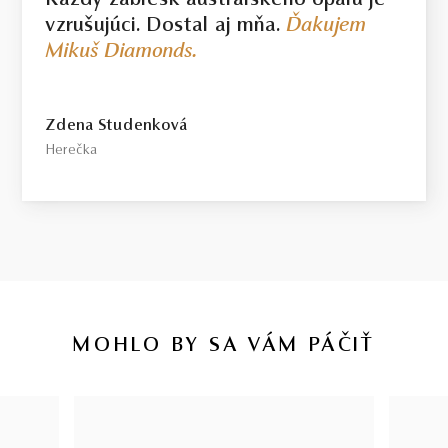
Každý záblesk austrálskeho opálu je
vzrušujúci. Dostal aj mňa.
Ďakujem
Mikuš Diamonds.
Zdena Studenková
Herečka
MOHLO BY SA VÁM PÁČIŤ