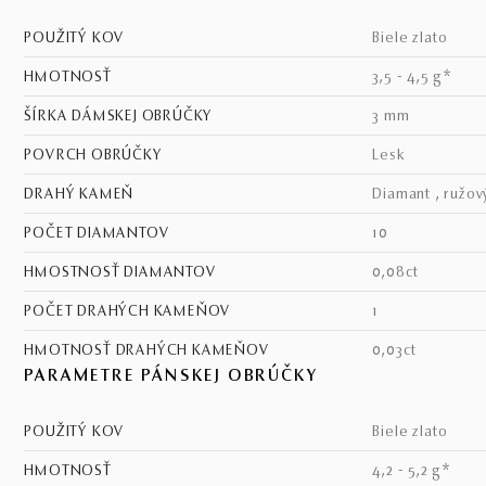
POUŽITÝ KOV
biele zlato
HMOTNOSŤ
3,5 - 4,5 g*
ŠÍRKA DÁMSKEJ OBRÚČKY
3 mm
POVRCH OBRÚČKY
lesk
DRAHÝ KAMEŇ
diamant , ružov
POČET DIAMANTOV
10
HMOSTNOSŤ DIAMANTOV
0,08ct
POČET DRAHÝCH KAMEŇOV
1
HMOTNOSŤ DRAHÝCH KAMEŇOV
0,03ct
PARAMETRE PÁNSKEJ OBRÚČKY
POUŽITÝ KOV
biele zlato
HMOTNOSŤ
4,2 - 5,2 g*