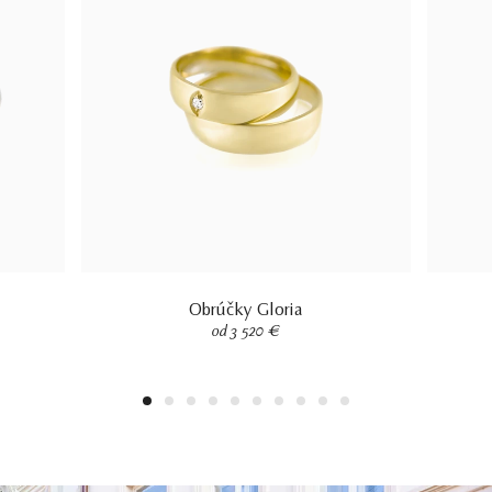
Obrúčky Gloria
od 3 520 €
1
2
3
4
5
6
7
8
9
10