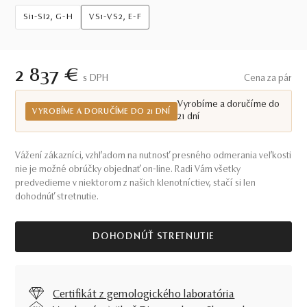
Si1-SI2, G-H
VS1-VS2, E-F
2 837 €
S DPH
Cena za pár
Vyrobíme a doručíme do
VYROBÍME A DORUČÍME DO 21 DNÍ
21 dní
Vážení zákazníci, vzhľadom na nutnosť presného odmerania veľkosti
nie je možné obrúčky objednať on-line. Radi Vám všetky
predvedieme v niektorom z našich klenotníctiev, stačí si len
dohodnúť stretnutie.
DOHODNÚŤ STRETNUTIE
Certifikát z gemologického laboratória