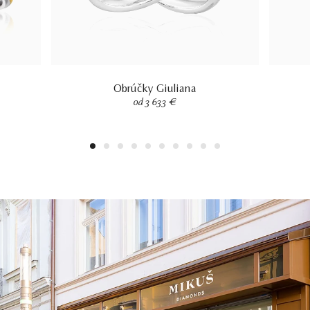
Obrúčky Giuliana
od 3 633 €
1
2
3
4
5
6
7
8
9
10