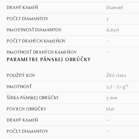
DRAHÝ KAMEŇ
diamant
POČET DIAMANTOV
3
HMOSTNOSŤ DIAMANTOV
0,03ct
POČET DRAHÝCH KAMEŇOV
–
HMOTNOSŤ DRAHÝCH KAMEŇOV
–
PARAMETRE PÁNSKEJ OBRÚČKY
POUŽITÝ KOV
žlté zlato
HMOTNOSŤ
5,7 - 7,1 g*
ŠÍRKA PÁNSKEJ OBRÚČKY
5 mm
POVRCH OBRÚČKY
mat
DRAHÝ KAMEŇ
–
POČET DIAMANTOV
–