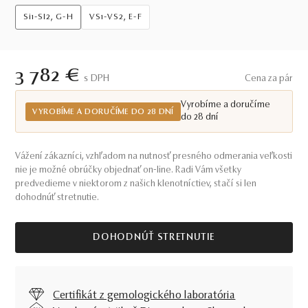
Si1-SI2, G-H
VS1-VS2, E-F
3 782 €
S DPH
Cena za pár
Vyrobíme a doručíme
VYROBÍME A DORUČÍME DO 28 DNÍ
do 28 dní
Vážení zákazníci, vzhľadom na nutnosť presného odmerania veľkosti
nie je možné obrúčky objednať on-line. Radi Vám všetky
predvedieme v niektorom z našich klenotníctiev, stačí si len
dohodnúť stretnutie.
DOHODNÚŤ STRETNUTIE
Certifikát z gemologického laboratória