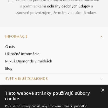
*Chcem sa prihlásiť k odberu newslettera. Súhlasím
s podmienkami
ochrany osobných údajov
a
zároveň potvrdzujem, že mám viac ako 16 rokov.
INFORMÁCIE
O nás
Užitočné informácie
Mikuš Diamonds v médiách
Blog
SVET MIKUŠ DIAMONDS
×
VŠETKO O NÁKUPE
Tieto webové stránky používajú súbory
cookie.
KONTAKT
Používame súbory cookie, aby sme vám umožnili pohodlné