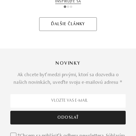
INŠPIRUJTE SA
1
2
3
ĎALŠIE ČLÁNKY
NOVINKY
Ak chcete byť medzi prvými, ktorí sa dozvedia o
našich novinkách, uveďte svoju e-mailovú adresu *