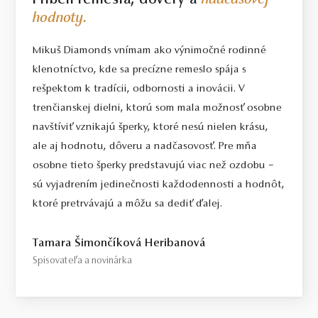
Príbeh remesla, dôvery a
nadčasovej
hodnoty.
Mikuš Diamonds vnímam ako výnimočné rodinné
klenotníctvo, kde sa precízne remeslo spája s
rešpektom k tradícii, odbornosti a inovácii. V
trenčianskej dielni, ktorú som mala možnosť osobne
navštíviť vznikajú šperky, ktoré nesú nielen krásu,
ale aj hodnotu, dôveru a nadčasovosť. Pre mňa
osobne tieto šperky predstavujú viac než ozdobu –
sú vyjadrením jedinečnosti každodennosti a hodnôt,
ktoré pretrvávajú a môžu sa dediť ďalej.
Tamara Šimončíková Heribanová
Spisovateľa a novinárka