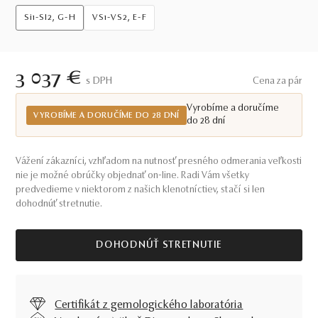
Si1-SI2, G-H
VS1-VS2, E-F
3 037 €
S DPH
Cena za pár
Vyrobíme a doručíme
VYROBÍME A DORUČÍME DO 28 DNÍ
do 28 dní
Vážení zákazníci, vzhľadom na nutnosť presného odmerania veľkosti
nie je možné obrúčky objednať on-line. Radi Vám všetky
predvedieme v niektorom z našich klenotníctiev, stačí si len
dohodnúť stretnutie.
DOHODNÚŤ STRETNUTIE
Certifikát z gemologického laboratória