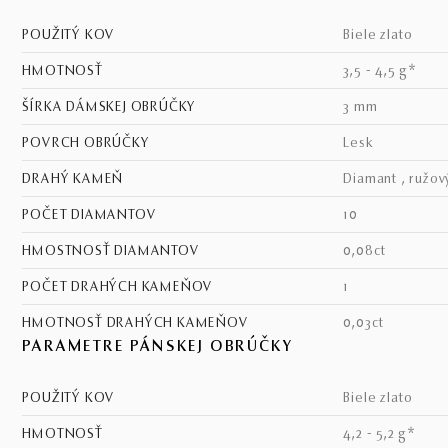
POUŽITÝ KOV
biele zlato
HMOTNOSŤ
3,5 - 4,5 g*
ŠÍRKA DÁMSKEJ OBRÚČKY
3 mm
POVRCH OBRÚČKY
lesk
DRAHÝ KAMEŇ
diamant , ružov
POČET DIAMANTOV
10
HMOSTNOSŤ DIAMANTOV
0,08ct
POČET DRAHÝCH KAMEŇOV
1
HMOTNOSŤ DRAHÝCH KAMEŇOV
0,03ct
PARAMETRE PÁNSKEJ OBRÚČKY
POUŽITÝ KOV
biele zlato
HMOTNOSŤ
4,2 - 5,2 g*