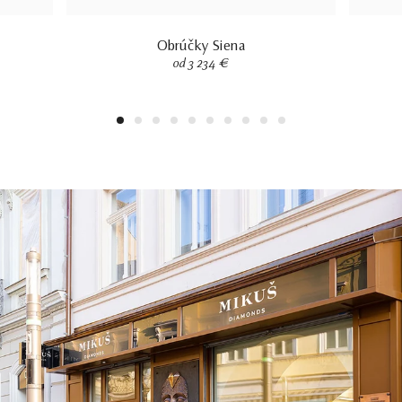
Obrúčky Siena
od 3 234 €
1
2
3
4
5
6
7
8
9
10