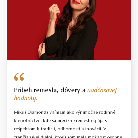
Príbeh remesla, dôvery a
nadčasovej
hodnoty.
Mikuš Diamonds vnímam ako výnimočné rodinné
klenotníctvo, kde sa precízne remeslo spája s
rešpektom k tradícii, odbornosti a inovácii. V
trenčianskej dielni, ktorú som mala možnosť osobne