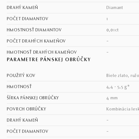
DRAHÝ KAMEŇ
diamant
POČET DIAMANTOV
1
HMOSTNOSŤ DIAMANTOV
0,01ct
POČET DRAHÝCH KAMEŇOV
–
HMOTNOSŤ DRAHÝCH KAMEŇOV
–
PARAMETRE PÁNSKEJ OBRÚČKY
POUŽITÝ KOV
biele zlato, ruž
HMOTNOSŤ
4,4 - 5,5 g*
ŠÍRKA PÁNSKEJ OBRÚČKY
4 mm
POVRCH OBRÚČKY
kombinácia les
DRAHÝ KAMEŇ
–
POČET DIAMANTOV
–