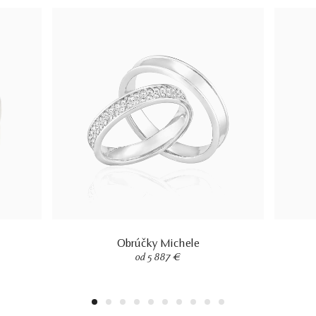
Obrúčky Michele
od 5 887 €
1
2
3
4
5
6
7
8
9
10