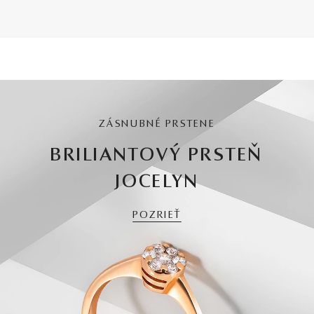
ZÁSNUBNÉ PRSTENE
BRILIANTOVÝ PRSTEŇ
JOCELYN
POZRIEŤ