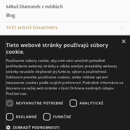
Mikuš Diamonds v médiách
Blog
SVET MIKUŠ DIAMONDS
×
VŠETKO O NÁKUPE
Tieto webové stránky používajú súbory
cookie.
KONTAKT
Používame súbory cookie, aby sme vám umožnili pohodlné
prehliadanie webovej stránky a vďaka analýze prevádzky webovej
Naše klenotníctva
stránky neustále zlepšovali jej funkcie, výkon a použiteľnosť.
Súhlasom povolíte používanie cookies, alebo môžete upraviť
Sídlo spoločnosti
nastavenie cookies podľa svojích preferencií. Podrobné informácie sa
dozviete na našej web stránke v časti Ochrana osobných údajov.
Prečítať viac
NEVYHNUTNE POTREBNÉ
ANALYTICKÉ
REKLAMNÉ
FUNKČNÉ
© MIKUŠ DIAMONDS, A.S. 2026. VŠETKY PRÁVA VYHRADENÉ.
Nastavenia cookies.
ZOBRAZIŤ PODROBNOSTI