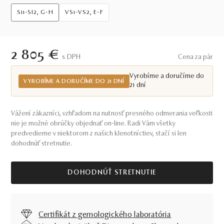
Si1-SI2, G-H
VS1-VS2, E-F
2 805 €
S DPH
Cena za pár
Vyrobíme a doručíme do
VYROBÍME A DORUČÍME DO 21 DNÍ
21 dní
Vážení zákazníci, vzhľadom na nutnosť presného odmerania veľkosti
nie je možné obrúčky objednať on-line. Radi Vám všetky
predvedieme v niektorom z našich klenotníctiev, stačí si len
dohodnúť stretnutie.
DOHODNÚŤ STRETNUTIE
Certifikát z gemologického laboratória