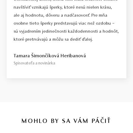
navštíviť vznikajú šperky, ktoré nesú nielen krásu,
ale aj hodnotu, dôveru a nadčasovosť. Pre mňa
osobne tieto šperky predstavujú viac než ozdobu –
sú vyjadrením jedinečnosti každodennosti a hodnôt,
ktoré pretrvávajú a môžu sa dediť ďalej.
Tamara Šimončíková Heribanová
Spisovateľa a novinárka
MOHLO BY SA VÁM PÁČIŤ