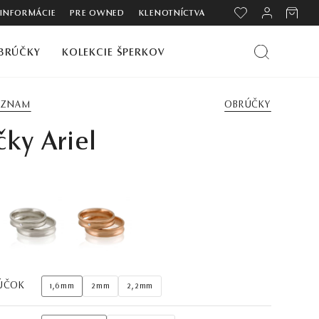
 INFORMÁCIE
PRE OWNED
KLENOTNÍCTVA
BRÚČKY
KOLEKCIE ŠPERKOV
ZOZNAM
OBRÚČKY
ky Ariel
ÚČOK
1,6mm
2mm
2,2mm