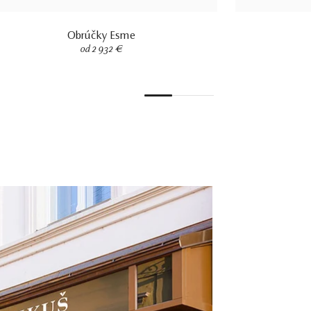
Obrúčky Esme
od 2 932 €
1
2
3
4
5
6
7