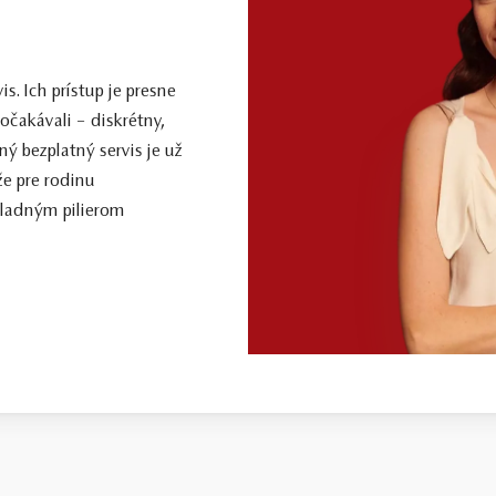
. Ich prístup je presne
očakávali – diskrétny,
ý bezplatný servis je už
že pre rodinu
kladným pilierom