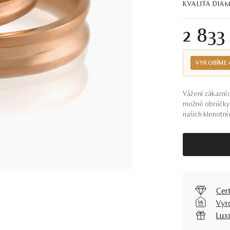
KVALITA DI
2 833
VYROBÍME 
Vážení zákazníc
možné obrúčky 
našich klenotníc
Cer
Vyr
Lux