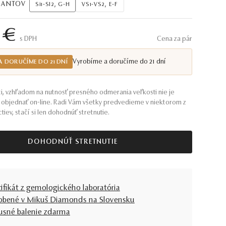
AMANTOV
Si1-SI2, G-H
VS1-VS2, E-F
 €
S DPH
Cena za pár
Vyrobíme a doručíme do 21 dní
A DORUČÍME DO 21 DNÍ
i, vzhľadom na nutnosť presného odmerania veľkosti nie je
objednať on-line. Radi Vám všetky predvedieme v niektorom z
tiev, stačí si len dohodnúť stretnutie.
DOHODNÚŤ STRETNUTIE
tifikát z gemologického laboratória
obené v Mikuš Diamonds na Slovensku
usné balenie zdarma