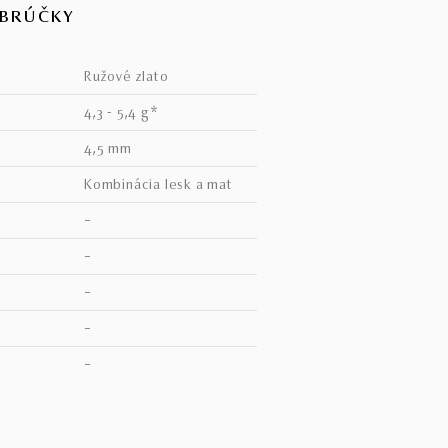
OBRÚČKY
ružové zlato
4,3 - 5,4 g*
4,5 mm
kombinácia lesk a mat
–
–
–
–
V
–