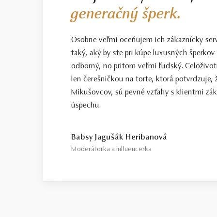
generačný šperk.
Osobne veľmi oceňujem ich zákaznícky servis
taký, aký by ste pri kúpe luxusných šperkov 
odborný, no pritom veľmi ľudský. Celoživotn
len čerešničkou na torte, ktorá potvrdzuje, 
Mikušovcov, sú pevné vzťahy s klientmi zá
úspechu.
Babsy Jagušák Heribanová
Moderátorka a influencerka