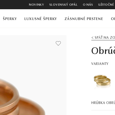
NOVINKY
SLOVENSKÝ OPÁL
O NÁS
UŽITOČNÉ
ŠPERKY
LUXUSNÉ ŠPERKY
ZÁSNUBNÉ PRSTENE
O
< SPÄŤ NA 
Obrúč
VARIANTY
HRÚBKA OBR