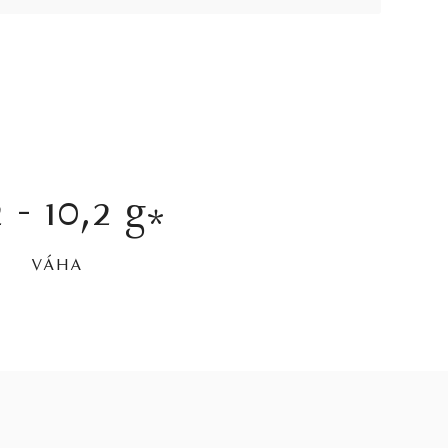
 - 10,2 g
*
VÁHA