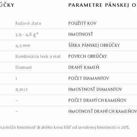
ÚČKY
PARAMETRE PÁNSKEJ 
ružové zlato
POUŽITÝ KOV
3,9 - 4,8 g*
HMOTNOSŤ
4,5 mm
ŠÍRKA PÁNSKEJ OBRÚČKY
kombinácia lesk a mat
POVRCH OBRÚČKY
diamant
DRAHÝ KAMEŇ
1
POČET DIAMANTOV
0,01ct
HMOSTNOSŤ DIAMANTOV
–
POČET DRAHÝCH KAMEŇOV
–
HMOTNOSŤ DRAHÝCH KAMEŇO
sa môže hmotnosť drahého kovu líšiť od uvedenej hmotnosti o 20%.