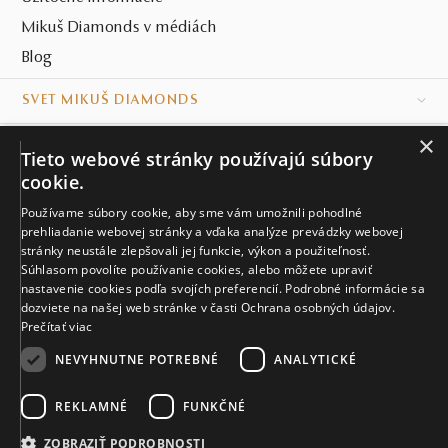
Mikuš Diamonds v médiách
Blog
SVET MIKUŠ DIAMONDS
×
VŠETKO O NÁKUPE
Tieto webové stránky používajú súbory
cookie.
KONTAKT
Používame súbory cookie, aby sme vám umožnili pohodlné
Naše klenotníctva
prehliadanie webovej stránky a vďaka analýze prevádzky webovej
stránky neustále zlepšovali jej funkcie, výkon a použiteľnosť.
Súhlasom povolíte používanie cookies, alebo môžete upraviť
Sídlo spoločnosti
nastavenie cookies podľa svojích preferencií. Podrobné informácie sa
dozviete na našej web stránke v časti Ochrana osobných údajov.
Prečítať viac
NEVYHNUTNE POTREBNÉ
ANALYTICKÉ
REKLAMNÉ
FUNKČNÉ
© MIKUŠ DIAMONDS, A.S. 2026. VŠETKY PRÁVA VYHRADENÉ.
Nastavenia cookies.
ZOBRAZIŤ PODROBNOSTI