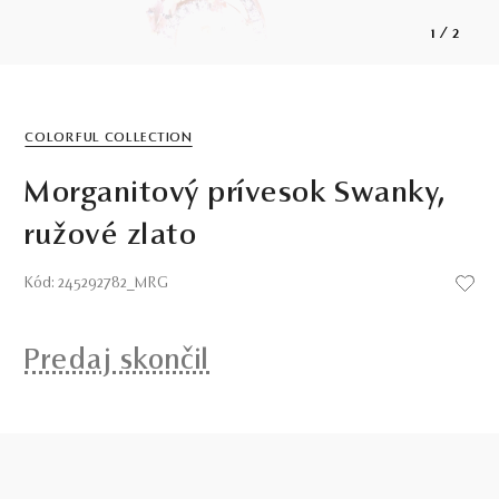
1
/
2
COLORFUL COLLECTION
Morganitový prívesok Swanky,
ružové zlato
Kód: 245292782_MRG
Predaj skončil