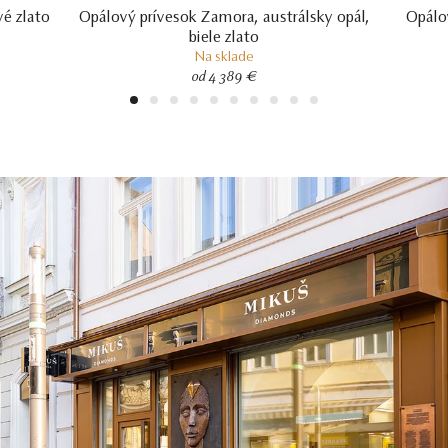
vé zlato
Opálový prívesok Zamora, austrálsky opál,
Opálo
biele zlato
Na sklade
od 4 389 €
1
2
3
4
5
6
7
8
9
10