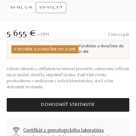
Si1-SI2, G-H
VS1-VS2, E-F
5 655 €
S DPH
Cena za pár
Vyrobíme a doručíme do
VYROBÍME A DORUČÍME DO 21 DNÍ
21 dní
Vážení zákazníci, vzhľadom na nutnosť presného odmerania veľkosti
nie je možné obrúčky objednať on-line. Radi Vám všetky
predvedieme v niektorom z našich klenotníctiev, stačí si len
dohodnúť stretnutie.
DOHODNÚŤ STRETNUTIE
Certifikát z gemologického laboratória