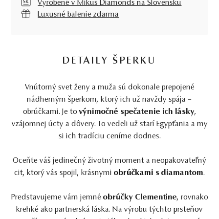
Vyrobené v Mikuš Diamonds na Slovensku
Luxusné balenie zdarma
DETAILY ŠPERKU
Vnútorný svet ženy a muža sú dokonale prepojené
nádherným šperkom, ktorý ich už navždy spája –
obrúčkami. Je to
výnimočné spečatenie ich lásky
,
vzájomnej úcty a dôvery. To vedeli už starí Egypťania a my
si ich tradíciu ceníme dodnes.
Oceňte váš jedinečný životný moment a neopakovateľný
cit, ktorý vás spojil, krásnymi
obrúčkami
s diamantom
.
Predstavujeme vám jemné
obrúčky Clementine
, rovnako
krehké ako partnerská láska. Na výrobu týchto
prsteňov