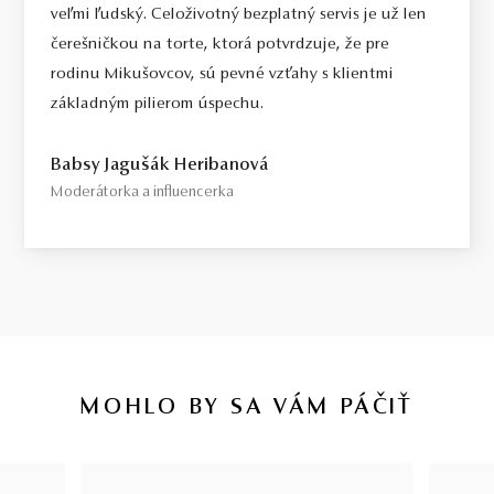
veľmi ľudský. Celoživotný bezplatný servis je už len
čerešničkou na torte, ktorá potvrdzuje, že pre
rodinu Mikušovcov, sú pevné vzťahy s klientmi
základným pilierom úspechu.
Babsy Jagušák Heribanová
Moderátorka a influencerka
MOHLO BY SA VÁM PÁČIŤ