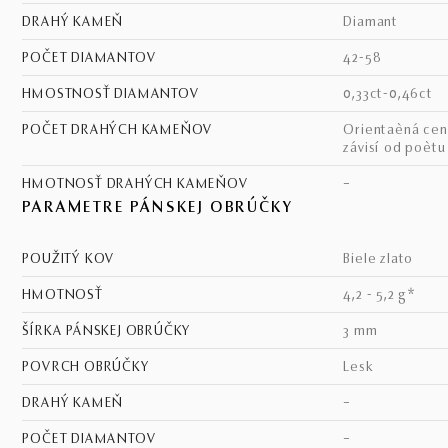
DRAHÝ KAMEŇ
diamant
POČET DIAMANTOV
42-58
HMOSTNOSŤ DIAMANTOV
0,33ct-0,46ct
POČET DRAHÝCH KAMEŇOV
Orientaèná cena - cena
závisí od poèt
HMOTNOSŤ DRAHÝCH KAMEŇOV
–
PARAMETRE PÁNSKEJ OBRÚČKY
POUŽITÝ KOV
biele zlato
HMOTNOSŤ
4,2 - 5,2 g*
ŠÍRKA PÁNSKEJ OBRÚČKY
3 mm
POVRCH OBRÚČKY
lesk
DRAHÝ KAMEŇ
–
POČET DIAMANTOV
–