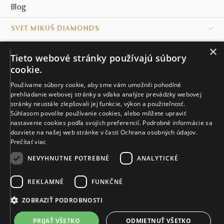
Blog
SVET MIKUŠ DIAMONDS
×
VŠETKO O NÁKUPE
Tieto webové stránky používajú súbory
cookie.
KONTAKT
Používame súbory cookie, aby sme vám umožnili pohodlné
prehliadanie webovej stránky a vďaka analýze prevádzky webovej
Naše klenotníctva
stránky neustále zlepšovali jej funkcie, výkon a použiteľnosť.
Súhlasom povolíte používanie cookies, alebo môžete upraviť
Sídlo spoločnosti
nastavenie cookies podľa svojích preferencií. Podrobné informácie sa
dozviete na našej web stránke v časti Ochrana osobných údajov.
Prečítať viac
NEVYHNUTNE POTREBNÉ
ANALYTICKÉ
REKLAMNÉ
FUNKČNÉ
© MIKUŠ DIAMONDS, A.S. 2026. VŠETKY PRÁVA VYHRADENÉ.
Nastavenia cookies.
ZOBRAZIŤ PODROBNOSTI
5 655 €
PRIJAŤ VŠETKO
ODMIETNUŤ VŠETKO
VIAC INFO