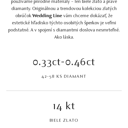
používame prírodné materiály – len biele zlato a pravé
diamanty. Originálnou a trendovou kolekciou zlatých
obrúčok
Wedding Line
vám chceme dokázať, že
estetické hľadisko týchto osobitých
šperkov
je veľmi
podstatné. A v spojení s diamantmi doslova nesmrteľné.
Ako láska.
0.33ct-0.46ct
42-58 KS DIAMANT
14 kt
BIELE ZLATO