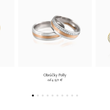
Obrúčky Polly
od 4 971 €
1
2
3
4
5
6
7
8
9
10