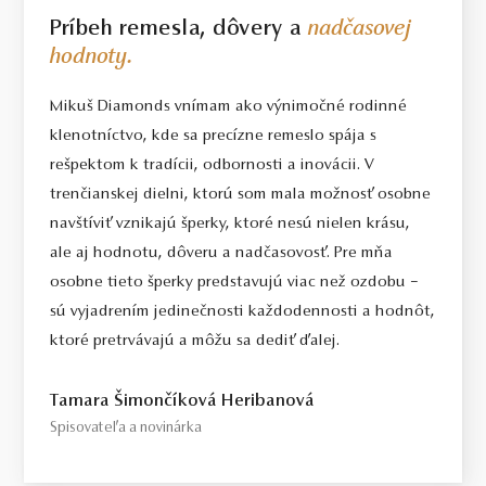
Príbeh remesla, dôvery a
nadčasovej
hodnoty.
Mikuš Diamonds vnímam ako výnimočné rodinné
klenotníctvo, kde sa precízne remeslo spája s
rešpektom k tradícii, odbornosti a inovácii. V
trenčianskej dielni, ktorú som mala možnosť osobne
navštíviť vznikajú šperky, ktoré nesú nielen krásu,
ale aj hodnotu, dôveru a nadčasovosť. Pre mňa
osobne tieto šperky predstavujú viac než ozdobu –
sú vyjadrením jedinečnosti každodennosti a hodnôt,
ktoré pretrvávajú a môžu sa dediť ďalej.
Tamara Šimončíková Heribanová
Spisovateľa a novinárka