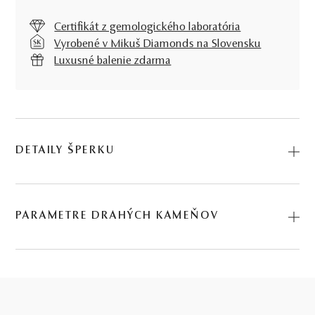
Certifikát z gemologického laboratória
Vyrobené v Mikuš Diamonds na Slovensku
Luxusné balenie zdarma
DETAILY ŠPERKU
Predstavujeme vám Náušnice Amarelle. Na výrobu sme
použili prírodné materiály: ružové zlato, ružový zafír. Kód:
PARAMETRE DRAHÝCH KAMEŇOV
235512022_ZFRR.
DRUH
POČET
HMOTNOSŤ
PÔVOD
0.06 ct
ružový zafír
*
6
∑ 0,06 ct
Prírodný
6 KS RUŽOVÝ ZAFÍR