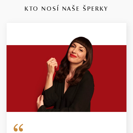
* Drahé kamene používané v klenotníctve bývajú obvykle podrobené akceptovaným
úpravám – viac sa dozviete na
www.gemologia.sk
.
KTO NOSÍ NAŠE ŠPERKY
14 kt
RUŽOVÉ ZLATO
0.99 g
VÁHA