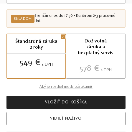
Skladom TN
Trenčín
dnes do 17:30 • Kuriérom 2-3 pracovné
SKLADOM
dni.
Doživotná
Štandardná záruka
záruka a
2 roky
bezplatný servis
549 €
S DPH
578 €
S DPH
Aký je rozdiel medzi zárukami?
VLOŽIŤ DO KOŠÍKA
VIDIEŤ NAŽIVO