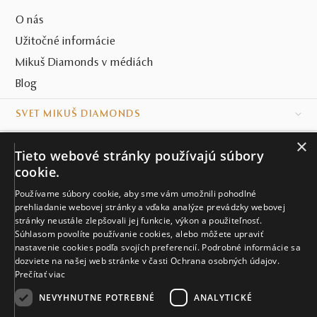
O nás
Užitočné informácie
Mikuš Diamonds v médiách
Blog
SVET MIKUŠ DIAMONDS
×
VŠETKO O NÁKUPE
Tieto webové stránky používajú súbory
cookie.
KONTAKT
Používame súbory cookie, aby sme vám umožnili pohodlné
Naše klenotníctva
prehliadanie webovej stránky a vďaka analýze prevádzky webovej
stránky neustále zlepšovali jej funkcie, výkon a použiteľnosť.
Súhlasom povolíte používanie cookies, alebo môžete upraviť
Sídlo spoločnosti
nastavenie cookies podľa svojích preferencií. Podrobné informácie sa
dozviete na našej web stránke v časti Ochrana osobných údajov.
Prečítať viac
NEVYHNUTNE POTREBNÉ
ANALYTICKÉ