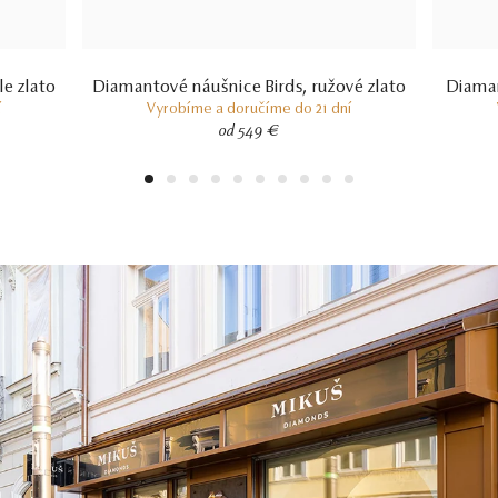
e zlato
Diamantové náušnice Birds, ružové zlato
Diaman
í
Vyrobíme a doručíme do 21 dní
od 549 €
1
2
3
4
5
6
7
8
9
10