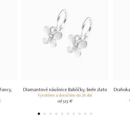
Fancy,
Diamantové náušnice Babôčky, biele zlato
Drahoka
Vyrobíme a doručíme do 28 dní
í
od 523 €
1
2
3
4
5
6
7
8
9
10