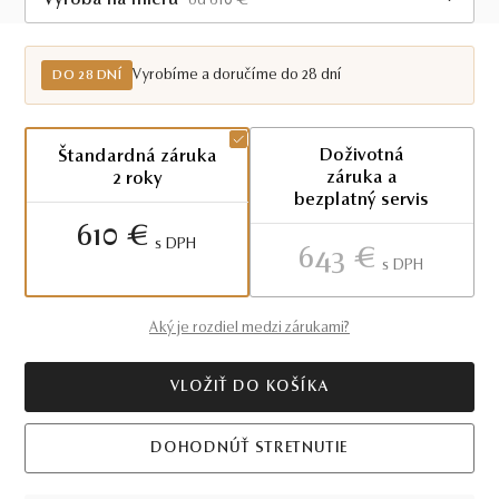
Výroba na mieru
od 610 €
Do 28 dní
Vyrobíme a doručíme do 28 dní
DO 28 DNÍ
Doživotná
Štandardná záruka
záruka a
2 roky
bezplatný servis
610 €
S DPH
643 €
S DPH
Aký je rozdiel medzi zárukami?
VLOŽIŤ DO KOŠÍKA
DOHODNÚŤ STRETNUTIE