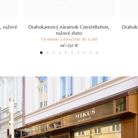
, ružové
Drahokamový náramok Constellation,
Drahok
ružové zlato
Vyrobíme a doručíme do 21 dní
od 1 250 €
1
2
3
4
5
6
7
8
9
10