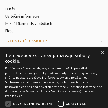
O nás
Užitočné informácie
Mikuš Diamonds v médiách
Blog
SVET MIKUŠ DIAMONDS
×
VŠETKO O NÁKUPE
Tieto webové stránky používajú súbory
cookie.
KONTAKT
Používame súbory cookie, aby sme vám umožnili pohodlné
Naše klenotníctva
prehliadanie webovej stránky a vďaka analýze prevádzky webovej
stránky neustále zlepšovali jej funkcie, výkon a použiteľnosť.
Súhlasom povolíte používanie cookies, alebo môžete upraviť
Sídlo spoločnosti
nastavenie cookies podľa svojích preferencií. Podrobné informácie sa
dozviete na našej web stránke v časti Ochrana osobných údajov.
Prečítať viac
NEVYHNUTNE POTREBNÉ
ANALYTICKÉ