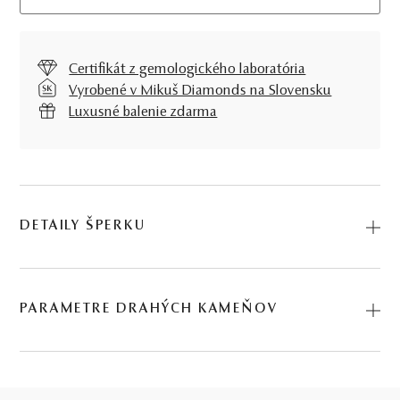
Certifikát z gemologického laboratória
Vyrobené v Mikuš Diamonds na Slovensku
Luxusné balenie zdarma
DETAILY ŠPERKU
Predstavujeme vám Náramok Lacrima. Na výrobu sme
použili prírodné materiály: žlté zlato, citrín, chrómdiopsid.
PARAMETRE DRAHÝCH KAMEŇOV
Kód: 265610005_MCII.
DRUH
POČET
HMOTNOSŤ
PÔVOD
1.68 ct