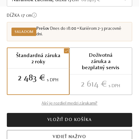
Náramok Lacrima
, dĺžka 17cm
od 2483 €
Skladom PO
DĹŽKA 17
cm
Prešov
Dnes do 18:00 • Kuriérom 2-3 pracovné
SKLADOM
dni.
Doživotná
Štandardná záruka
záruka a
2 roky
bezplatný servis
2 483 €
S DPH
2 614 €
S DPH
Aký je rozdiel medzi zárukami?
VLOŽIŤ DO KOŠÍKA
VIDIEŤ NAŽIVO