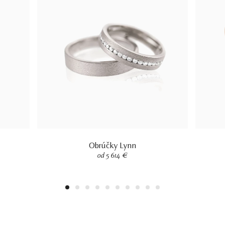
Obrúčky Lynn
od 5 614 €
1
2
3
4
5
6
7
8
9
10