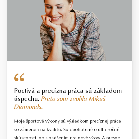
Poctivá a precízna práca sú základom
úspechu.
Preto som zvolila Mikuš
Diamonds.
Moje športové výkony sú výsledkom precíznej práce
so zámerom na kvalitu. Su obohatené o dlhoročné
skúsenosti, no s nadšením pre nové výzvy. A presne