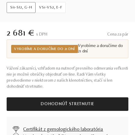
Si1-SI2, G-H
VS1-VS2, E-F
2 681 €
S DPH
Cena za pár
Vyrobíme a doručíme do
VYROBÍME A DORUČÍME DO 21 DNÍ
21 dní
Vážení zákazníci, vzhľadom na nutnosť presného odmerania veľkosti
nie je možné obrúčky objednať on-line. Radi Vám všetky
predvedieme v niektorom z našich klenotníctiev, stačí si len
dohodnúť stretnutie.
DOHODNÚŤ STRETNUTIE
Certifikát z gemologického laboratória