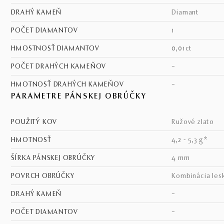
DRAHÝ KAMEŇ
diamant
POČET DIAMANTOV
1
HMOSTNOSŤ DIAMANTOV
0,01ct
POČET DRAHÝCH KAMEŇOV
–
HMOTNOSŤ DRAHÝCH KAMEŇOV
–
PARAMETRE PÁNSKEJ OBRÚČKY
POUŽITÝ KOV
ružové zlato
HMOTNOSŤ
4,2 - 5,3 g*
ŠÍRKA PÁNSKEJ OBRÚČKY
4 mm
POVRCH OBRÚČKY
kombinácia les
DRAHÝ KAMEŇ
–
POČET DIAMANTOV
–