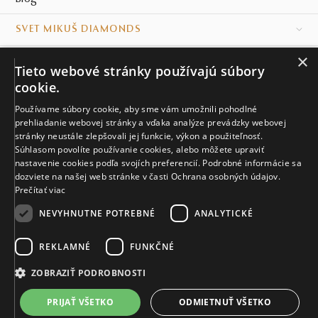
SVET MIKUŠ DIAMONDS
×
VŠETKO O NÁKUPE
Tieto webové stránky používajú súbory
cookie.
KONTAKT
Používame súbory cookie, aby sme vám umožnili pohodlné
prehliadanie webovej stránky a vďaka analýze prevádzky webovej
Naše klenotníctva
stránky neustále zlepšovali jej funkcie, výkon a použiteľnosť.
Súhlasom povolíte používanie cookies, alebo môžete upraviť
Sídlo spoločnosti
nastavenie cookies podľa svojích preferencií. Podrobné informácie sa
dozviete na našej web stránke v časti Ochrana osobných údajov.
Prečítať viac
NEVYHNUTNE POTREBNÉ
ANALYTICKÉ
REKLAMNÉ
FUNKČNÉ
© MIKUŠ DIAMONDS, A.S. 2026. VŠETKY PRÁVA VYHRADENÉ.
Nastavenia cookies.
ZOBRAZIŤ PODROBNOSTI
2 681 €
PRIJAŤ VŠETKO
ODMIETNUŤ VŠETKO
VIAC INFO
Vyrobíme a doručíme do 21 dní