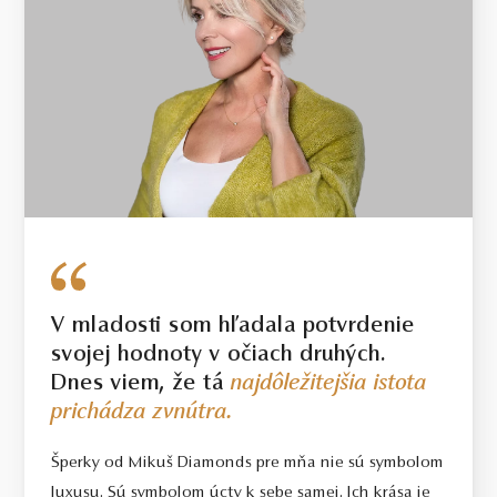
V mladosti som hľadala potvrdenie
svojej hodnoty v očiach druhých.
Dnes viem, že tá
najdôležitejšia istota
prichádza zvnútra.
Šperky od Mikuš Diamonds pre mňa nie sú symbolom
luxusu. Sú symbolom úcty k sebe samej. Ich krása je