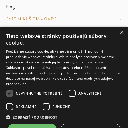
Blog
SVET MIKUŠ DIAMONDS
×
VŠETKO O NÁKUPE
Tieto webové stránky používajú súbory
cookie.
KONTAKT
Používame súbory cookie, aby sme vám umožnili pohodlné
prehliadanie webovej stránky a vďaka analýze prevádzky webovej
Naše klenotníctva
stránky neustále zlepšovali jej funkcie, výkon a použiteľnosť.
Súhlasom povolíte používanie cookies, alebo môžete upraviť
Sídlo spoločnosti
nastavenie cookies podľa svojích preferencií. Podrobné informácie sa
dozviete na našej web stránke v časti Ochrana osobných údajov.
Prečítať viac
NEVYHNUTNE POTREBNÉ
ANALYTICKÉ
REKLAMNÉ
FUNKČNÉ
© MIKUŠ DIAMONDS, A.S. 2026. VŠETKY PRÁVA VYHRADENÉ.
Nastavenia cookies.
ZOBRAZIŤ PODROBNOSTI
5 933 €