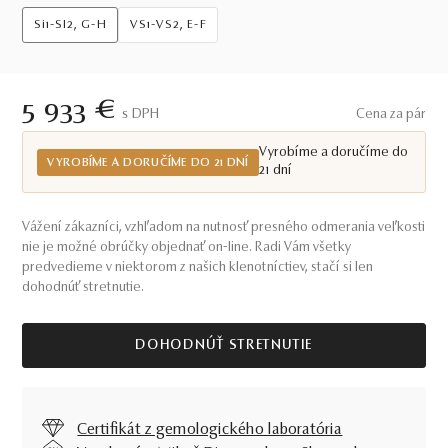
Si1-SI2, G-H
VS1-VS2, E-F
5 933 €
S DPH
Cena za pár
Vyrobíme a doručíme do
VYROBÍME A DORUČÍME DO 21 DNÍ
21 dní
Vážení zákazníci, vzhľadom na nutnosť presného odmerania veľkosti
nie je možné obrúčky objednať on-line. Radi Vám všetky
predvedieme v niektorom z našich klenotníctiev, stačí si len
dohodnúť stretnutie.
DOHODNÚŤ STRETNUTIE
Certifikát z gemologického laboratória