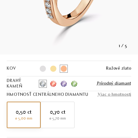
1
/
5
KOV
Ružové zlato
DRAHÝ
Prírodný diamant
KAMEŇ
HMOTNOSŤ CENTRÁLNEHO DIAMANTU
Viac o hmotnosti
0,50 ct
0,70 ct
ø 5,00 mm
ø 5,70 mm