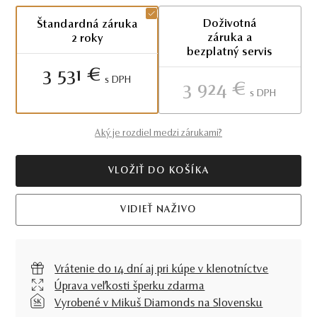
Doživotná
Štandardná záruka
záruka a
2 roky
bezplatný servis
3 531 €
S DPH
3 924 €
S DPH
Aký je rozdiel medzi zárukami?
VLOŽIŤ DO KOŠÍKA
VIDIEŤ NAŽIVO
Vrátenie do 14 dní aj pri kúpe v klenotníctve
Úprava veľkosti šperku zdarma
Vyrobené v Mikuš Diamonds na Slovensku