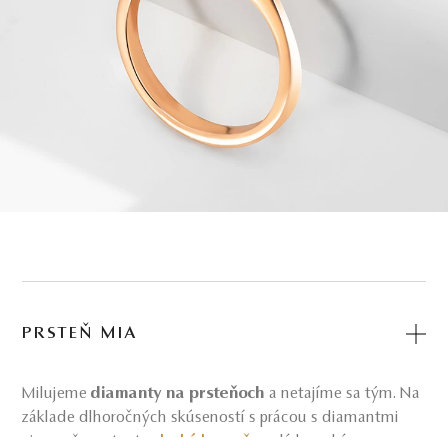
PRSTEŇ MIA
Milujeme
diamanty na prsteňoch
a netajíme sa tým. Na
základe dlhoročných skúseností s prácou s diamantmi
vieme, že na tento
drahý kameň
sa dá bez obáv