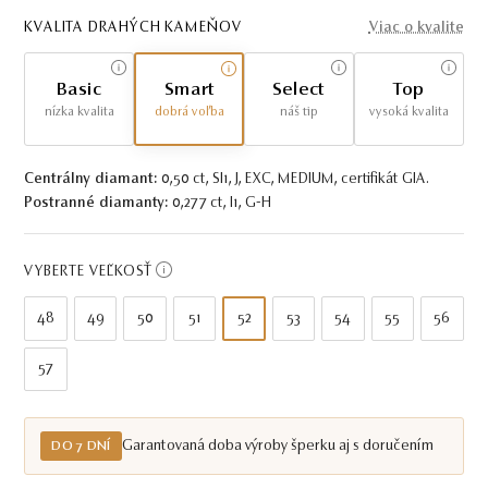
KVALITA DRAHÝCH KAMEŇOV
Viac o kvalite
Basic
Smart
Select
Top
nízka kvalita
dobrá voľba
náš tip
vysoká kvalita
Centrálny diamant:
0,50 ct, SI1, J, EXC, MEDIUM, certifikát GIA.
Postranné diamanty:
0,277 ct, I1, G-H
VYBERTE VEĽKOSŤ
48
49
50
51
52
53
54
55
56
57
Garantovaná doba výroby šperku aj s doručením
DO 7 DNÍ