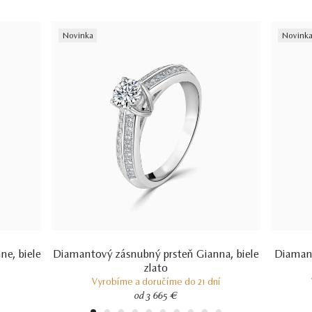
vystavený priamo klenotníkom ktorý šperk predáva. Viac o
certifikácii diamantov sa dozviete aj v našich dvoch videách –
Ktorý
Novinka
Novink
certifikát diamantu je najlepší
a
Certifikácia diamantov na Slovensku.
ne, biele
Diamantový zásnubný prsteň Gianna, biele
Diamant
zlato
Vyrobíme a doručíme do 21 dní
od 3 665 €