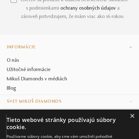
*Chcem sa prihlásiť k odberu newslettera. Súhlasím
s podmienkami
ochrany osobných údajov
a
zároveň potvrdzujem, že mám viac ako 16 rokov.
INFORMÁCIE
O nás
Užitočné informácie
Mikuš Diamonds v médiách
Blog
SVET MIKUŠ DIAMONDS
×
VŠETKO O NÁKUPE
Tieto webové stránky používajú súbory
cookie.
KONTAKT
Používame súbory cookie, aby sme vám umožnili pohodlné