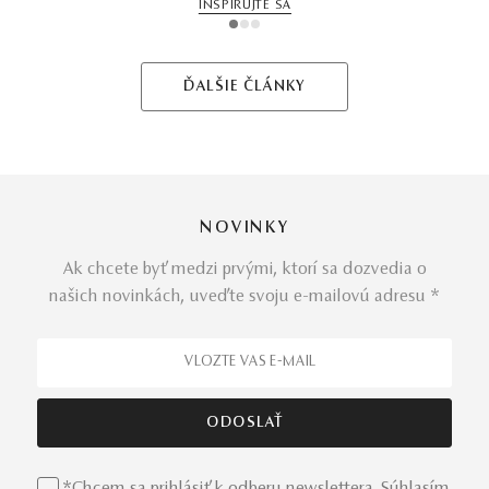
INŠPIRUJTE SA
1
2
3
ĎALŠIE ČLÁNKY
NOVINKY
Ak chcete byť medzi prvými, ktorí sa dozvedia o
našich novinkách, uveďte svoju e-mailovú adresu *