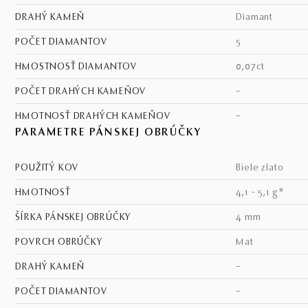
DRAHÝ KAMEŇ
diamant
POČET DIAMANTOV
5
HMOSTNOSŤ DIAMANTOV
0,07ct
POČET DRAHÝCH KAMEŇOV
–
HMOTNOSŤ DRAHÝCH KAMEŇOV
–
PARAMETRE PÁNSKEJ OBRÚČKY
POUŽITÝ KOV
biele zlato
HMOTNOSŤ
4,1 - 5,1 g*
ŠÍRKA PÁNSKEJ OBRÚČKY
4 mm
POVRCH OBRÚČKY
mat
DRAHÝ KAMEŇ
–
POČET DIAMANTOV
–