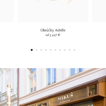
Obrúčky Adelle
od 3 427 €
1
2
3
4
5
6
7
8
9
10