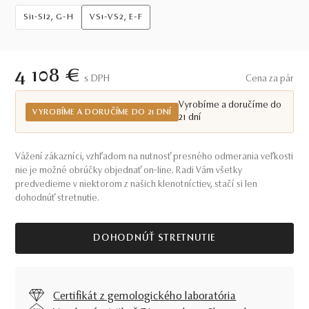
Si1-SI2, G-H
VS1-VS2, E-F
4 108 €
S DPH
Cena za pár
Vyrobíme a doručíme do
VYROBÍME A DORUČÍME DO 21 DNÍ
21 dní
Vážení zákazníci, vzhľadom na nutnosť presného odmerania veľkosti
nie je možné obrúčky objednať on-line. Radi Vám všetky
predvedieme v niektorom z našich klenotníctiev, stačí si len
dohodnúť stretnutie.
DOHODNÚŤ STRETNUTIE
Certifikát z gemologického laboratória