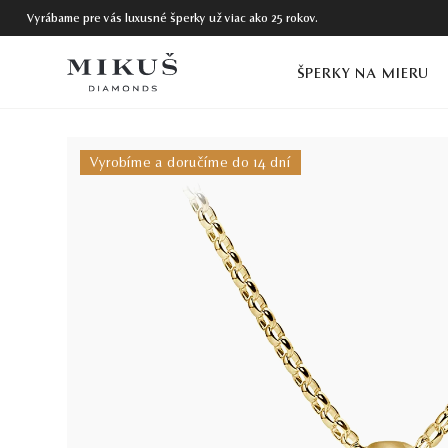
Vyrábame pre vás luxusné šperky už viac ako 25 rokov.
ŠPERKY NA MIERU
Vyrobíme a doručíme do 14 dní