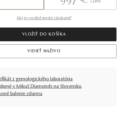
997 €
S DPH
Aký je rozdiel medzi zárukami?
VLOŽIŤ DO KOŠÍKA
VIDIEŤ NAŽIVO
tifikát z gemologického laboratória
obené v Mikuš Diamonds na Slovensku
usné balenie zdarma