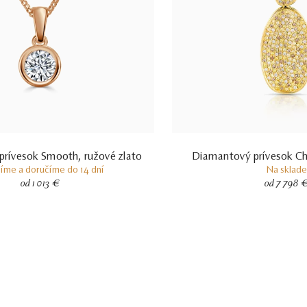
rívesok Smooth, ružové zlato
Diamantový prívesok Che
íme a doručíme do 14 dní
Na sklade
od 1 013 €
od 7 798 