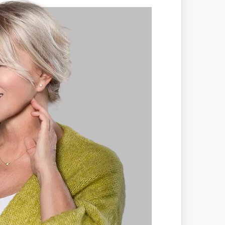
ajú takmer rovnaké parametre ako
uálne úplne zaniká. Aj v bielom zlate
um.
kýchkoľvek viditeľných kompromisov,
a Medium.
objektívne a medzinárodne uznávané
 na Slovensku,
SGI.
V prípade kúpy
torý šperk predáva. Viac o certifikácii
Slovensku.