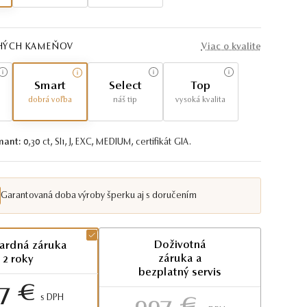
AHÝCH KAMEŇOV
Viac o kvalite
Smart
Select
Top
dobrá voľba
náš tip
vysoká kvalita
mant:
0,30 ct, SI1, J, EXC, MEDIUM, certifikát GIA.
Garantovaná doba výroby šperku aj s doručením
Doživotná
ardná záruka
záruka a
2 roky
bezplatný servis
7 €
S DPH