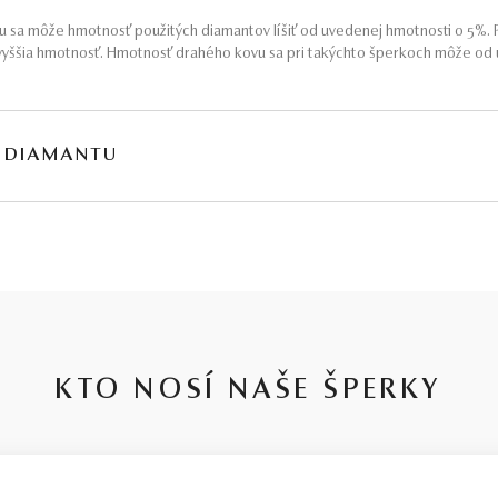
 sa môže hmotnosť použitých diamantov líšiť od uvedenej hmotnosti o 5%. P
yššia hmotnosť. Hmotnosť drahého kovu sa pri takýchto šperkoch môže od u
 DIAMANTU
, v ktorých je niekedy ťažké sa orientovať. Preto sme ju pre Vás zjednodušil
toja naše 30-ročné skúsenosti, členstvo na diamantovej burze a dlhoročná 
e len preto, že je častou ponukou u konkurencie. Kvalita diamantov je tu s
ART – čistota SI1, farba J, výbrus Excellent, fluorescencia Medium – ale viz
KTO NOSÍ NAŠE ŠPERKY
rátkym vysvetlením je, že jednotlivé stupne v parametroch diamantov sú pom
ame nespoliehať sa len na certifikát, ale radšej sa obrátiť na spoľahlivého 
u
.