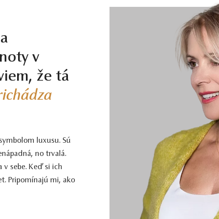
je stupeň Smart veľmi dobrý pomer kvality a ceny. Kamene tohoto stupňa m
m, takmer neviditeľným farebným nádychom, ktorý v žltom či ružovom zlate viz
la
ivú a dobrú voľbu. Čistota SI1, farba J, výbrus Excellent, fluorescencia Medi
noty v
viem, že tá
ému, kto požaduje vysokú kvalitu za férovú cenu. Jedná sa o diamant bez a
vej burze v Antverpách. Čistota SI1, farba H, výbrus Excellent, fluorescenci
prichádza
 krásy, farby a čistoty. Pre tých, ktorí chcú to najlepšie, bez kompromisov.
 symbolom luxusu. Sú
enápadná, no trvalá.
ct a vyššej sú certifikované laboratóriom GIA, čo predstavuje základ pre 
 v sebe. Keď si ich
naše šperky majú naviac certifikát vystavený jedinou znaleckou organizáciou
t. Pripomínajú mi, ako
 ak je certifikát, ktorý je k šperku dodaný, vystavený priamo klenotníkom k
ch videách –
Ktorý certifikát diamantu je najlepší
a
Certifikácia diamantov na 