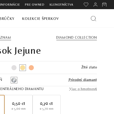
 INFORMÁCIE
PRE OWNED
KLENOTNÍCTVA
BRÚČKY
KOLEKCIE ŠPERKOV
ZOZNAM
DIAMOND COLLECTION
sok Jejune
Žlté zlato
Ň
Prírodný diamant
ENTRÁLNEHO DIAMANTU
Viac o hmotnosti
0,50 ct
0,70 ct
ø 5,00 mm
ø 5,70 mm