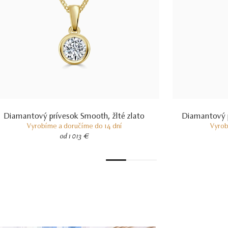
Diamantový prívesok Smooth, žlté zlato
Diamantový p
Vyrobíme a doručíme do 14 dní
Vyrob
od 1 013 €
1
2
3
4
5
6
7