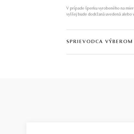
V prípade šperku vyrobeného na mieru
vyššej bude dodržaná uvedená alebo v
SPRIEVODCA VÝBEROM
Kvalita diamantu
je zložitá téma s množstvom parametrov
každý rozpočet. Za týmto rozdelením s
Basic / nízka kvalita
Budeme úprimní: tento stupeň ponúkam
parametre sú rovnaké ako pri stupni SM
výraznými viditeľnými nedostatkami. K
„schovať“. Z tohto dôvodu vždy odporúč
informácií sa dozviete aj
v našom vide