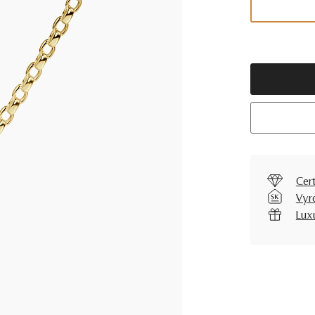
Cer
Vyr
Lux