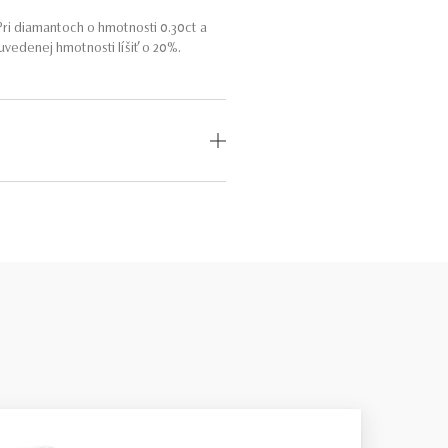
ri diamantoch o hmotnosti 0.30ct a
vedenej hmotnosti líšiť o 20%.
i do 4 kvalitatívnych stupňov pre
expertíza v hodnotení diamantov.
íce papierovo v poriadku – technické
uálne sú to kamene úplné odlišné, s
erne široké, preto sa dá do nich veľa
klenotníka s dobrými znalosťami. Viac