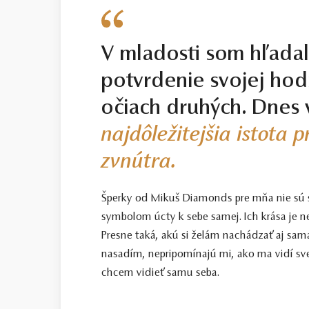
Smart / dobrá voľba
Na rozdiel od stupňa Basic predstavu
vyšší stupeň SELECT, no s veľmi jemný
V mladosti som hľada
však tieto diamanty predstavujú spoľahl
potvrdenie svojej hod
Select / náš tip
očiach druhých. Dnes 
Toto je kameň, ktorý odporúčame každ
starostlivo vybraný priamo na diamanto
najdôležitejšia istota 
Top / vysoká kvalita
zvnútra.
Diamant spĺňajúci najprísnejšie kritériá
Šperky od Mikuš Diamonds pre mňa nie sú
Certifikácia diamantov
symbolom úcty k sebe samej. Ich krása je n
Všetky naše diamanty o hmotnosti 0,30
Presne taká, akú si želám nachádzať aj sama
porovnanie kvality diamantov. Všetky 
nasadím, nepripomínajú mi, ako ma vidí sve
diamantového šperku radíme spozornieť,
diamantov sa dozviete aj v našich dvo
chcem vidieť samu seba.