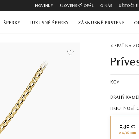
NOVINKY
SLOVENSKÝ OPÁL
O NÁS
UŽITOČNÉ
ŠPERKY
LUXUSNÉ ŠPERKY
ZÁSNUBNÉ PRSTENE
O
< SPÄŤ NA 
Príve
KOV
DRAHÝ KAME
HMOTNOSŤ C
0,30 ct
ø 4,30 mm