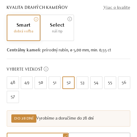
KVALITA DRAHÝCH KAMEŇOV
Viac o kvalite
Smart
Select
dobrá voľba
náš tip
Centrálny kameň:
prírodný rubín, ø 5,00 mm, min. 0,55 ct
VYBERTE VEĽKOSŤ
48
49
50
51
52
53
54
55
56
57
Vyrobíme a doručíme do 28 dní
DO 28 DNÍ