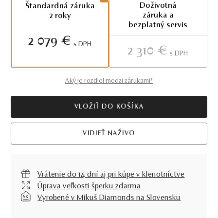
Doživotná
Štandardná záruka
záruka a
2 roky
bezplatný servis
2 079 €
S DPH
2 310 €
S DPH
Aký je rozdiel medzi zárukami?
VLOŽIŤ DO KOŠÍKA
VIDIEŤ NAŽIVO
Vrátenie do 14 dní aj pri kúpe v klenotníctve
Úprava veľkosti šperku zdarma
Vyrobené v Mikuš Diamonds na Slovensku