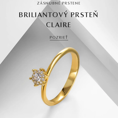
ZÁSNUBNÉ PRSTENE
BRILIANTOVÝ PRSTEŇ
CLAIRE
POZRIEŤ