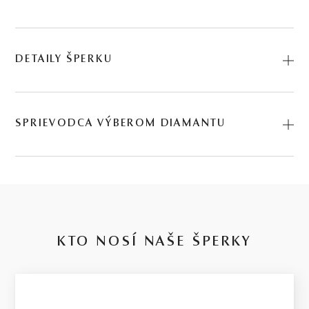
DETAILY ŠPERKU
Predstavujeme vám Prsteň Darleen. Na výrobu sme použili
prírodné materiály: biele zlato, rubín. Kód:
SPRIEVODCA VÝBEROM DIAMANTU
225501039_RBN_050.
Kvalita diamantu
14 kt
je zložitá téma s množstvom parametrov, v ktorých je niekedy ťažké
sa orientovať. Preto sme ju pre Vás zjednodušili do 4 kvalitatívnych
BIELE ZLATO
stupňov pre každý rozpočet. Za týmto rozdelením stoja naše 30-
ročné skúsenosti, členstvo na diamantovej burze a dlhoročná
KTO NOSÍ NAŠE ŠPERKY
expertíza v hodnotení diamantov.
2.6 g
Basic / nízka kvalita
VÁHA
Budeme úprimní: tento stupeň ponúkame len preto, že je častou