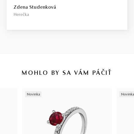
Select / náš tip
Zdena Studenková
Toto je kameň, ktorý odporúčame každému, kto požaduje vysokú
Herečka
kvalitu za férovú cenu. Jedná sa o diamant bez akýchkoľvek
viditeľných kompromisov, starostlivo vybraný priamo na diamantovej
burze v Antverpách. Čistota SI1, farba H, výbrus Excellent,
fluorescencia Medium.
Top / vysoká kvalita
Diamant spĺňajúci najprísnejšie kritériá krásy, farby a čistoty. Pre
tých, ktorí chcú to najlepšie, bez kompromisov.
MOHLO BY SA VÁM PÁČIŤ
Certifikácia diamantov
Všetky naše diamanty o hmotnosti 0,30ct a vyššej sú certifikované
Novinka
Novink
laboratóriom GIA, čo predstavuje základ pre objektívne a
medzinárodne uznávané porovnanie kvality diamantov. Všetky naše
šperky majú naviac certifikát vystavený jedinou znaleckou
organizáciou na Slovensku,
SGI.
V prípade kúpy diamantového
šperku radíme spozornieť, ak je certifikát, ktorý je k šperku dodaný,
vystavený priamo klenotníkom ktorý šperk predáva. Viac o