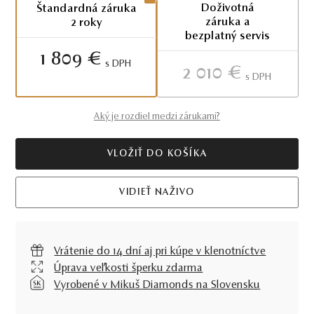
Doživotná
Štandardná záruka
záruka a
2 roky
bezplatný servis
1 809 €
S DPH
2 010 €
S DPH
Aký je rozdiel medzi zárukami?
VLOŽIŤ DO KOŠÍKA
VIDIEŤ NAŽIVO
Vrátenie do 14 dní aj pri kúpe v klenotníctve
Úprava veľkosti šperku zdarma
Vyrobené v Mikuš Diamonds na Slovensku