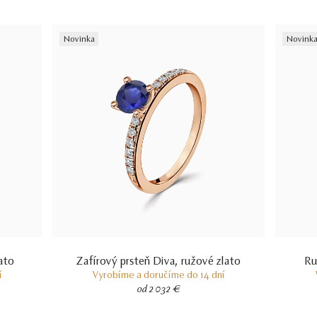
certifikácii diamantov sa dozviete aj v našich dvoch videách –
Ktorý
certifikát diamantu je najlepší
a
Certifikácia diamantov na Slovensku.
Novinka
Novink
ato
Zafírový prsteň Diva, ružové zlato
Ru
í
Vyrobíme a doručíme do 14 dní
od 2 032 €