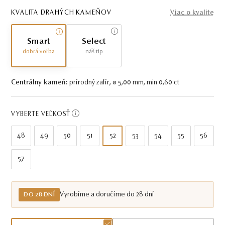
KVALITA DRAHÝCH KAMEŇOV
Viac o kvalite
Smart
Select
dobrá voľba
náš tip
Centrálny kameň:
prírodný zafír, ø 5,00 mm, min 0,60 ct
VYBERTE VEĽKOSŤ
48
49
50
51
52
53
54
55
56
57
Vyrobíme a doručíme do 28 dní
DO 28 DNÍ