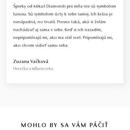
Select / náš tip
Šperky od Mikuš Diamonds pre mňa nie sú symbolom
Toto je kameň, ktorý odporúčame každému, kto požaduje vysokú
luxusu. Sú symbolom úcty k sebe samej. Ich krása je
kvalitu za férovú cenu. Jedná sa o diamant bez akýchkoľvek
nenápadná, no trvalá. Presne taká, akú si želám
viditeľných kompromisov, starostlivo vybraný priamo na diamantovej
nachádzať aj sama v sebe. Keď si ich nasadím,
burze v Antverpách. Čistota SI1, farba H, výbrus Excellent,
nepripomínajú mi, ako ma vidí svet. Pripomínajú mi,
fluorescencia Medium.
ako chcem vidieť samu seba.
Top / vysoká kvalita
Diamant spĺňajúci najprísnejšie kritériá krásy, farby a čistoty. Pre
Zuzana Vačková
tých, ktorí chcú to najlepšie, bez kompromisov.
Herečka a influencerka
Certifikácia diamantov
Všetky naše diamanty o hmotnosti 0,30ct a vyššej sú certifikované
laboratóriom GIA, čo predstavuje základ pre objektívne a
medzinárodne uznávané porovnanie kvality diamantov. Všetky naše
šperky majú naviac certifikát vystavený jedinou znaleckou
organizáciou na Slovensku,
SGI.
V prípade kúpy diamantového
šperku radíme spozornieť, ak je certifikát, ktorý je k šperku dodaný,
MOHLO BY SA VÁM PÁČIŤ
vystavený priamo klenotníkom ktorý šperk predáva. Viac o