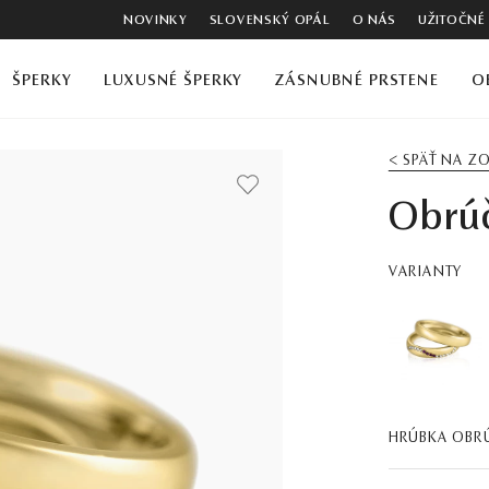
NOVINKY
SLOVENSKÝ OPÁL
O NÁS
UŽITOČNÉ
ŠPERKY
LUXUSNÉ ŠPERKY
ZÁSNUBNÉ PRSTENE
O
< SPÄŤ NA 
Obrúč
VARIANTY
HRÚBKA OBR