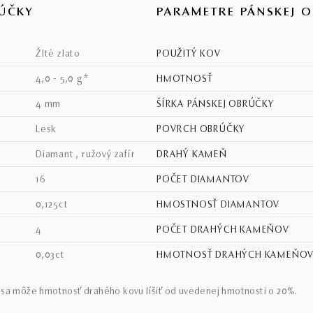
ÚČKY
PARAMETRE PÁNSKEJ 
žlté zlato
POUŽITÝ KOV
4,0 - 5,0 g*
HMOTNOSŤ
4 mm
ŠÍRKA PÁNSKEJ OBRÚČKY
lesk
POVRCH OBRÚČKY
diamant , ružový zafír
DRAHÝ KAMEŇ
16
POČET DIAMANTOV
0,125ct
HMOSTNOSŤ DIAMANTOV
4
POČET DRAHÝCH KAMEŇOV
0,03ct
HMOTNOSŤ DRAHÝCH KAMEŇO
sa môže hmotnosť drahého kovu líšiť od uvedenej hmotnosti o 20%.