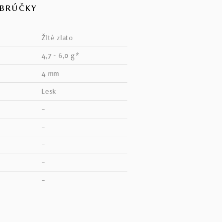
OBRÚČKY
žlté zlato
4,7 - 6,0 g*
4 mm
lesk
–
–
–
–
V
–