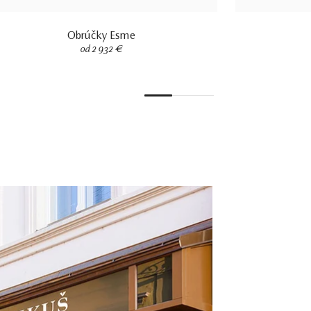
Obrúčky Esme
od 2 932 €
1
2
3
4
5
6
7