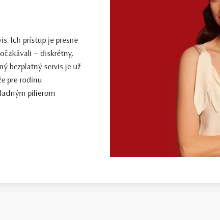
. Ich prístup je presne
očakávali – diskrétny,
ý bezplatný servis je už
že pre rodinu
kladným pilierom