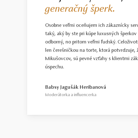
generačný šperk.
Osobne veľmi oceňujem ich zákaznícky servis
taký, aký by ste pri kúpe luxusných šperkov 
odborný, no pritom veľmi ľudský. Celoživotn
len čerešničkou na torte, ktorá potvrdzuje, 
Mikušovcov, sú pevné vzťahy s klientmi zá
úspechu.
Babsy Jagušák Heribanová
Moderátorka a influencerka