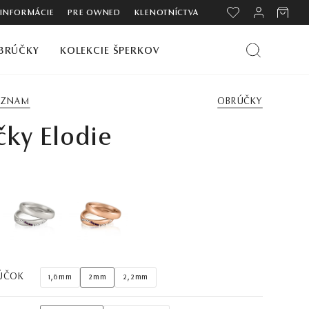
 INFORMÁCIE
PRE OWNED
KLENOTNÍCTVA
BRÚČKY
KOLEKCIE ŠPERKOV
ZOZNAM
OBRÚČKY
ky Elodie
ÚČOK
1,6mm
2mm
2,2mm