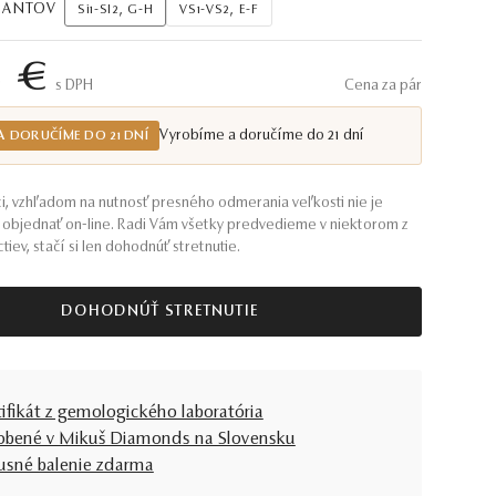
AMANTOV
Si1-SI2, G-H
VS1-VS2, E-F
8 €
S DPH
Cena za pár
Vyrobíme a doručíme do 21 dní
A DORUČÍME DO 21 DNÍ
i, vzhľadom na nutnosť presného odmerania veľkosti nie je
objednať on-line. Radi Vám všetky predvedieme v niektorom z
tiev, stačí si len dohodnúť stretnutie.
DOHODNÚŤ STRETNUTIE
tifikát z gemologického laboratória
obené v Mikuš Diamonds na Slovensku
usné balenie zdarma