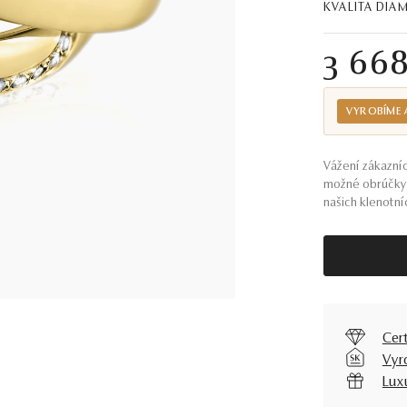
KVALITA DI
3 66
VYROBÍME 
Vážení zákazníc
možné obrúčky 
našich klenotníc
Cer
Vyr
Lux