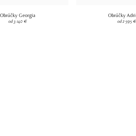
Obrúčky Georgia
Obrúčky Adr
od 3 140 €
od 2 595 