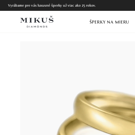
Vyrábame pre vás luxusné šperky už viac ako 25 rokov.
ŠPERKY NA MIERU