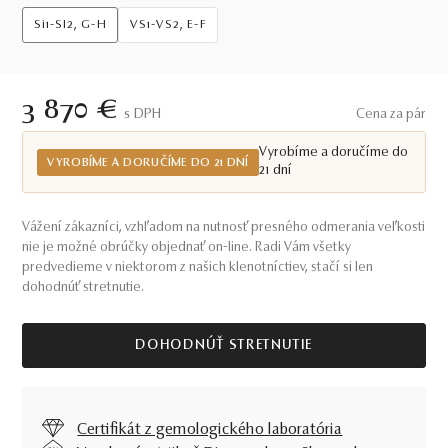
Si1-SI2, G-H
VS1-VS2, E-F
3 870 €
S DPH
Cena za pár
Vyrobíme a doručíme do
VYROBÍME A DORUČÍME DO 21 DNÍ
21 dní
Vážení zákazníci, vzhľadom na nutnosť presného odmerania veľkosti
nie je možné obrúčky objednať on-line. Radi Vám všetky
predvedieme v niektorom z našich klenotníctiev, stačí si len
dohodnúť stretnutie.
DOHODNÚŤ STRETNUTIE
Certifikát z gemologického laboratória