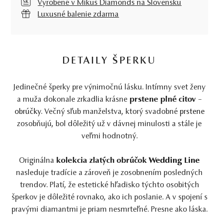
Vyrobené v Mikuš Diamonds na Slovensku
Luxusné balenie zdarma
DETAILY ŠPERKU
Jedinečné šperky pre výnimočnú lásku. Intímny svet ženy
a muža dokonale zrkadlia krásne
prstene plné citov
–
obrúčky
. Večný sľub manželstva, ktorý svadobné
prstene
zosobňujú, bol dôležitý už v dávnej minulosti a stále je
veľmi hodnotný.
Originálna
kolekcia zlatých obrúčok
Wedding Line
nasleduje tradície a zároveň je zosobnením posledných
trendov. Platí, že estetické hľadisko týchto osobitých
šperkov je dôležité rovnako, ako ich poslanie. A v spojení s
pravými diamantmi je priam nesmrteľné. Presne ako láska.