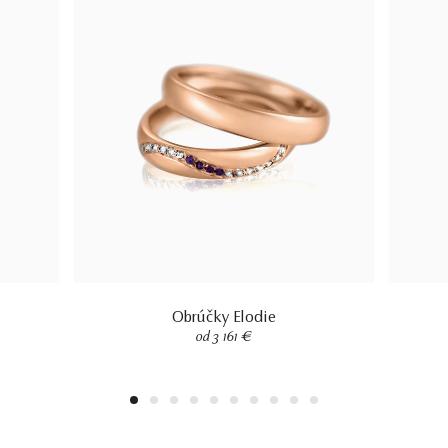
Obrúčky Elodie
od 3 161 €
1
2
3
4
5
6
7
8
9
10