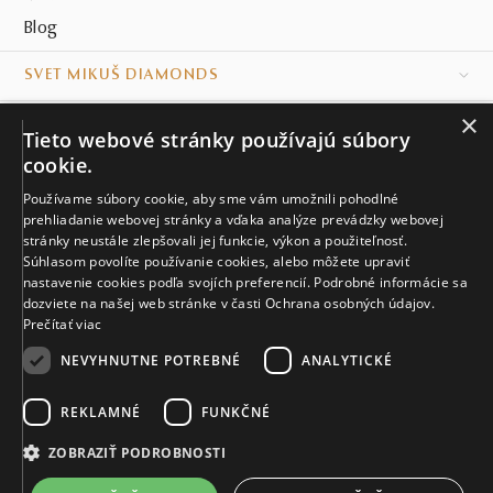
Blog
SVET MIKUŠ DIAMONDS
×
VŠETKO O NÁKUPE
Tieto webové stránky používajú súbory
cookie.
KONTAKT
Používame súbory cookie, aby sme vám umožnili pohodlné
prehliadanie webovej stránky a vďaka analýze prevádzky webovej
Naše klenotníctva
stránky neustále zlepšovali jej funkcie, výkon a použiteľnosť.
Súhlasom povolíte používanie cookies, alebo môžete upraviť
Sídlo spoločnosti
nastavenie cookies podľa svojích preferencií. Podrobné informácie sa
dozviete na našej web stránke v časti Ochrana osobných údajov.
Prečítať viac
NEVYHNUTNE POTREBNÉ
ANALYTICKÉ
REKLAMNÉ
FUNKČNÉ
© MIKUŠ DIAMONDS, A.S. 2026. VŠETKY PRÁVA VYHRADENÉ.
Nastavenia cookies.
ZOBRAZIŤ PODROBNOSTI
3 870 €