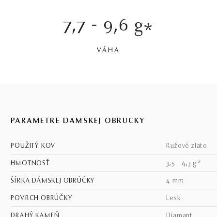
7,7 - 9,6 g
*
VÁHA
PARAMETRE DÁMSKEJ OBRÚČKY
POUŽITÝ KOV
ružové zlato
HMOTNOSŤ
3,5 - 4,3 g*
ŠÍRKA DÁMSKEJ OBRÚČKY
4 mm
POVRCH OBRÚČKY
lesk
DRAHÝ KAMEŇ
diamant