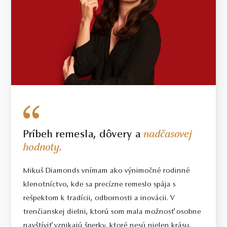
Príbeh remesla, dôvery a
nadčasovej
hodnoty.
Mikuš Diamonds vnímam ako výnimočné rodinné
klenotníctvo, kde sa precízne remeslo spája s
rešpektom k tradícii, odbornosti a inovácii. V
trenčianskej dielni, ktorú som mala možnosť osobne
navštíviť vznikajú šperky, ktoré nesú nielen krásu,