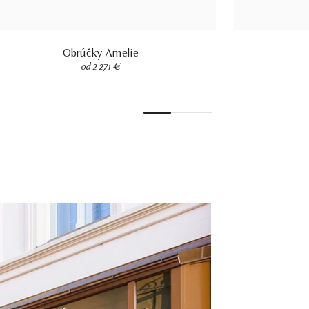
Obrúčky Amelie
od 2 271 €
1
2
3
4
5
6
7