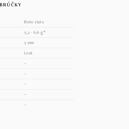
OBRÚČKY
biele zlato
5,3 - 6,6 g*
5 mm
lesk
–
–
–
–
V
–