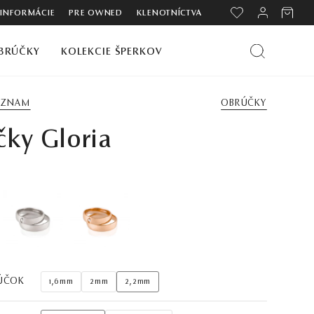
 INFORMÁCIE
PRE OWNED
KLENOTNÍCTVA
BRÚČKY
KOLEKCIE ŠPERKOV
ZOZNAM
OBRÚČKY
ky Gloria
ÚČOK
1,6mm
2mm
2,2mm