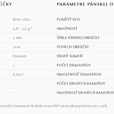
ÚČKY
PARAMETRE PÁNSKEJ 
biele zlato
POUŽITÝ KOV
4,8 - 5,9 g*
HMOTNOSŤ
5 mm
ŠÍRKA PÁNSKEJ OBRÚČKY
lesk
POVRCH OBRÚČKY
diamant
DRAHÝ KAMEŇ
1
POČET DIAMANTOV
0,03ct
HMOSTNOSŤ DIAMANTOV
–
POČET DRAHÝCH KAMEŇOV
–
HMOTNOSŤ DRAHÝCH KAMEŇO
sa môže hmotnosť drahého kovu líšiť od uvedenej hmotnosti o 20%.