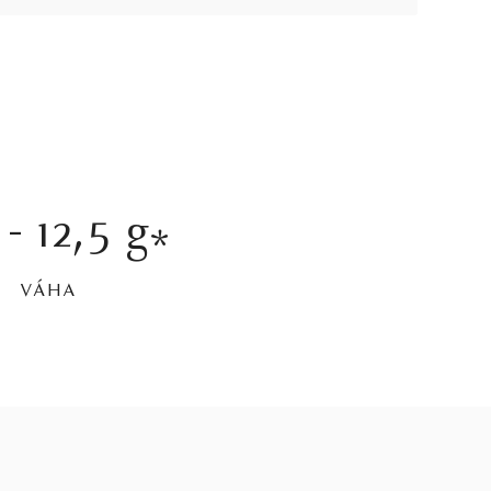
 - 12,5 g
*
VÁHA