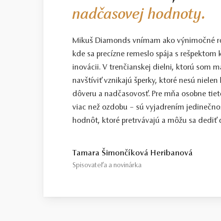
nadčasovej hodnoty.
Mikuš Diamonds vnímam ako výnimočné ro
kde sa precízne remeslo spája s rešpektom k
inovácii. V trenčianskej dielni, ktorú som
navštíviť vznikajú šperky, ktoré nesú nielen
dôveru a nadčasovosť. Pre mňa osobne tiet
viac než ozdobu – sú vyjadrením jedinečno
hodnôt, ktoré pretrvávajú a môžu sa dediť ď
Tamara Šimončíková Heribanová
Spisovateľa a novinárka