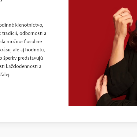
dinné klenotníctvo,
 tradícii, odbornosti a
 mala možnosť osobne
 krásu, ale aj hodnotu,
o šperky predstavujú
sti každodennosti a
alej.