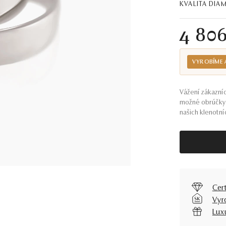
KVALITA DI
4 80
VYROBÍME 
Vážení zákazníc
možné obrúčky 
našich klenotníc
Cer
Vyr
Lux