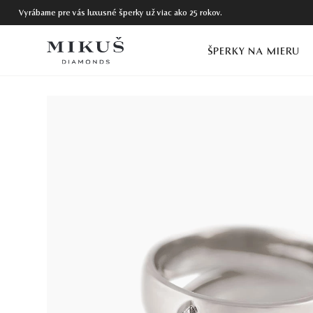
Vyrábame pre vás luxusné šperky už viac ako 25 rokov.
ŠPERKY NA MIERU