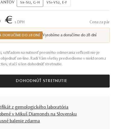
AMANTOV
Si1-SI2, G-H
VS1-VS2, E-F
6 €
S DPH
Cena za pár
Vyrobíme a doručíme do 28 dní
A DORUČÍME DO 28 DNÍ
i, vzhľadom na nutnosť presného odmerania veľkosti nie je
objednať on-line. Radi Vám všetky predvedieme v niektorom z
tiev, stačí si len dohodnúť stretnutie.
DOHODNÚŤ STRETNUTIE
tifikát z gemologického laboratória
obené v Mikuš Diamonds na Slovensku
usné balenie zdarma