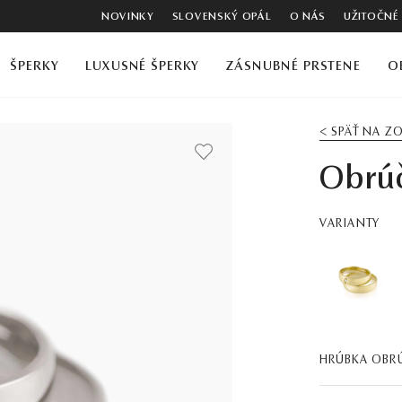
NOVINKY
SLOVENSKÝ OPÁL
O NÁS
UŽITOČNÉ
ŠPERKY
LUXUSNÉ ŠPERKY
ZÁSNUBNÉ PRSTENE
O
< SPÄŤ NA 
Obrúč
VARIANTY
HRÚBKA OBR