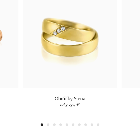
Obrúčky Siena
od 3 234 €
1
2
3
4
5
6
7
8
9
10