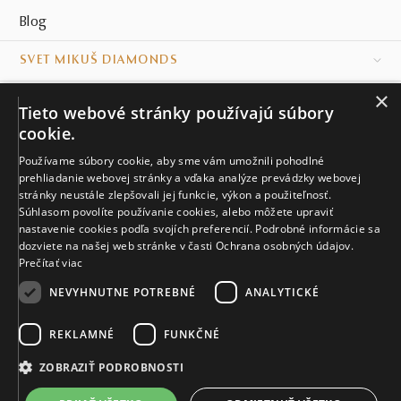
Blog
SVET MIKUŠ DIAMONDS
×
VŠETKO O NÁKUPE
Tieto webové stránky používajú súbory
cookie.
KONTAKT
Používame súbory cookie, aby sme vám umožnili pohodlné
prehliadanie webovej stránky a vďaka analýze prevádzky webovej
Naše klenotníctva
stránky neustále zlepšovali jej funkcie, výkon a použiteľnosť.
Súhlasom povolíte používanie cookies, alebo môžete upraviť
Sídlo spoločnosti
nastavenie cookies podľa svojích preferencií. Podrobné informácie sa
dozviete na našej web stránke v časti Ochrana osobných údajov.
Prečítať viac
NEVYHNUTNE POTREBNÉ
ANALYTICKÉ
REKLAMNÉ
FUNKČNÉ
© MIKUŠ DIAMONDS, A.S. 2026. VŠETKY PRÁVA VYHRADENÉ.
Nastavenia cookies.
ZOBRAZIŤ PODROBNOSTI
4 806 €