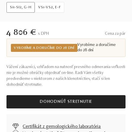
Si1-SI2, G-H
VS1-VS2, E-F
4 806 €
S DPH
Cena za pár
Vyrobíme a doručíme
VYROBÍME A DORUČÍME DO 28 DNÍ
do 28 dní
Vážení zákazníci, vzhľadom na nutnosť presného odmerania veľkosti
nie je možné obrúčky objednať on-line. Radi Vám všetky
predvedieme v niektorom z našich klenotníctiev, stačí si len
dohodnúť stretnutie.
DOHODNÚŤ STRETNUTIE
Certifikát z gemologického laboratória