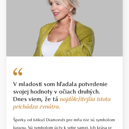
V mladosti som hľadala potvrdenie
svojej hodnoty v očiach druhých.
Dnes viem, že tá
najdôležitejšia istota
prichádza zvnútra.
Šperky od Mikuš Diamonds pre mňa nie sú symbolom
luxusu. Sú symbolom úcty k sebe samej. Ich krása je