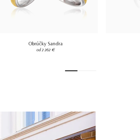
Obrúčky Sandra
od 2 262 €
1
2
3
4
5
6
7