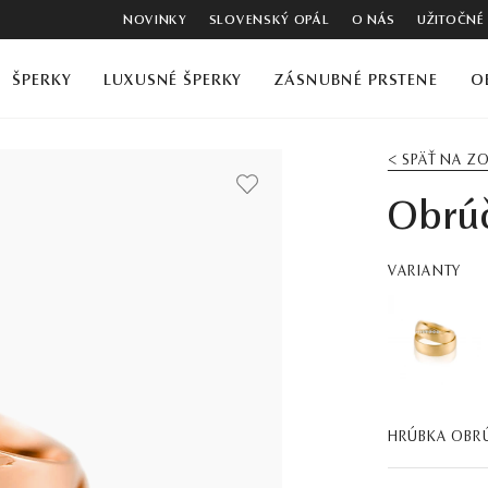
NOVINKY
SLOVENSKÝ OPÁL
O NÁS
UŽITOČNÉ
ŠPERKY
LUXUSNÉ ŠPERKY
ZÁSNUBNÉ PRSTENE
O
< SPÄŤ NA 
Obrúč
VARIANTY
HRÚBKA OBR