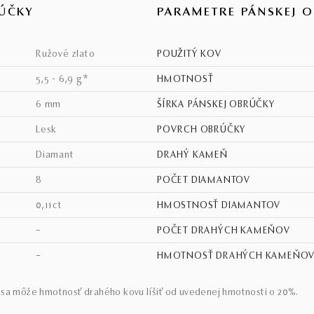
ÚČKY
PARAMETRE PÁNSKEJ 
ružové zlato
POUŽITÝ KOV
5,5 - 6,9 g*
HMOTNOSŤ
6 mm
ŠÍRKA PÁNSKEJ OBRÚČKY
lesk
POVRCH OBRÚČKY
diamant
DRAHÝ KAMEŇ
8
POČET DIAMANTOV
0,11ct
HMOSTNOSŤ DIAMANTOV
–
POČET DRAHÝCH KAMEŇOV
–
HMOTNOSŤ DRAHÝCH KAMEŇO
sa môže hmotnosť drahého kovu líšiť od uvedenej hmotnosti o 20%.