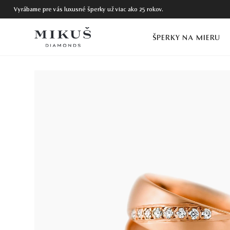
Vyrábame pre vás luxusné šperky už viac ako 25 rokov.
ŠPERKY NA MIERU