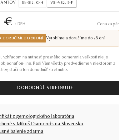
AMANTOV
Si1-SI2, G-H
VS1-VS2, E-F
3 €
S DPH
Cena za pár
Vyrobíme a doručíme do 28 dní
A DORUČÍME DO 28 DNÍ
i, vzhľadom na nutnosť presného odmerania veľkosti nie je
objednať on-line. Radi Vám všetky predvedieme v niektorom z
tiev, stačí si len dohodnúť stretnutie.
DOHODNÚŤ STRETNUTIE
tifikát z gemologického laboratória
obené v Mikuš Diamonds na Slovensku
usné balenie zdarma