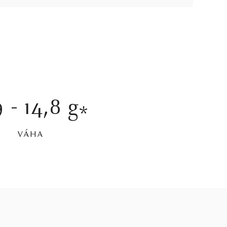
9 - 14,8 g
*
VÁHA