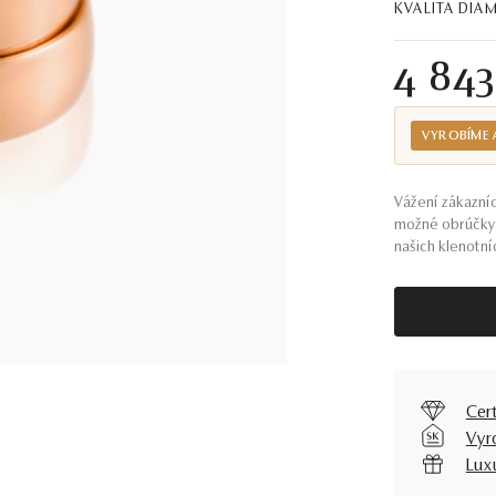
KVALITA DI
4 84
VYROBÍME 
Vážení zákazníc
možné obrúčky 
našich klenotníc
Cer
Vyr
Lux