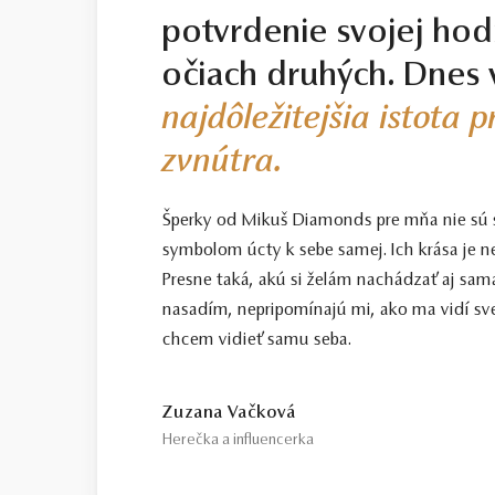
potvrdenie svojej hod
očiach druhých. Dnes 
najdôležitejšia istota 
zvnútra.
Šperky od Mikuš Diamonds pre mňa nie sú
symbolom úcty k sebe samej. Ich krása je n
Presne taká, akú si želám nachádzať aj sama
nasadím, nepripomínajú mi, ako ma vidí sve
chcem vidieť samu seba.
Zuzana Vačková
Herečka a influencerka