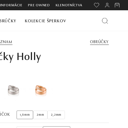
 INFORMÁCIE
PRE OWNED
KLENOTNÍCTVA
BRÚČKY
KOLEKCIE ŠPERKOV
ZOZNAM
OBRÚČKY
ky Holly
ÚČOK
1,6mm
2mm
2,2mm