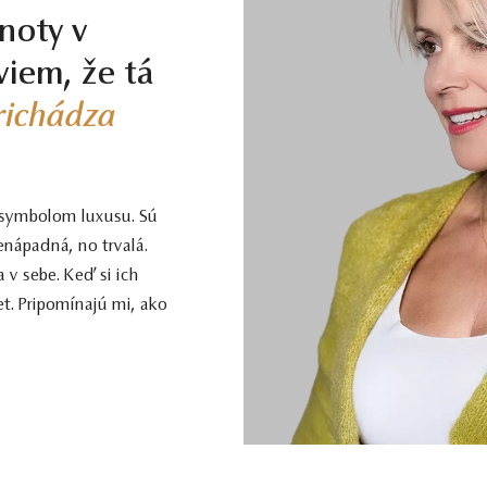
noty v
viem, že tá
prichádza
 symbolom luxusu. Sú
enápadná, no trvalá.
 v sebe. Keď si ich
t. Pripomínajú mi, ako