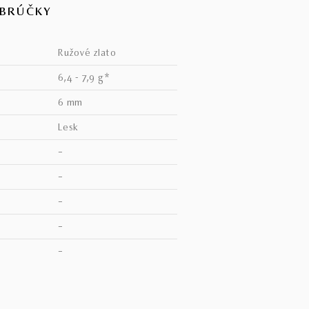
OBRÚČKY
ružové zlato
6,4 - 7,9 g*
6 mm
lesk
–
–
–
–
V
–