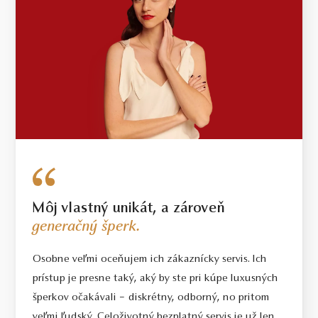
Môj vlastný unikát, a zároveň
generačný šperk.
Osobne veľmi oceňujem ich zákaznícky servis. Ich
prístup je presne taký, aký by ste pri kúpe luxusných
šperkov očakávali – diskrétny, odborný, no pritom
veľmi ľudský. Celoživotný bezplatný servis je už len