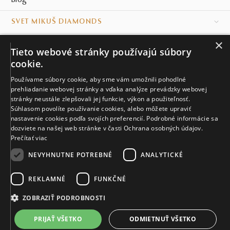
Blog
SVET MIKUŠ DIAMONDS
×
VŠETKO O NÁKUPE
Tieto webové stránky používajú súbory
cookie.
KONTAKT
Používame súbory cookie, aby sme vám umožnili pohodlné
prehliadanie webovej stránky a vďaka analýze prevádzky webovej
Naše klenotníctva
stránky neustále zlepšovali jej funkcie, výkon a použiteľnosť.
Súhlasom povolíte používanie cookies, alebo môžete upraviť
Sídlo spoločnosti
nastavenie cookies podľa svojích preferencií. Podrobné informácie sa
dozviete na našej web stránke v časti Ochrana osobných údajov.
Prečítať viac
NEVYHNUTNE POTREBNÉ
ANALYTICKÉ
REKLAMNÉ
FUNKČNÉ
© MIKUŠ DIAMONDS, A.S. 2026. VŠETKY PRÁVA VYHRADENÉ.
Nastavenia cookies.
ZOBRAZIŤ PODROBNOSTI
4 503 €
PRIJAŤ VŠETKO
ODMIETNUŤ VŠETKO
VIAC INFO
Vyrobíme a doručíme do 28 dní