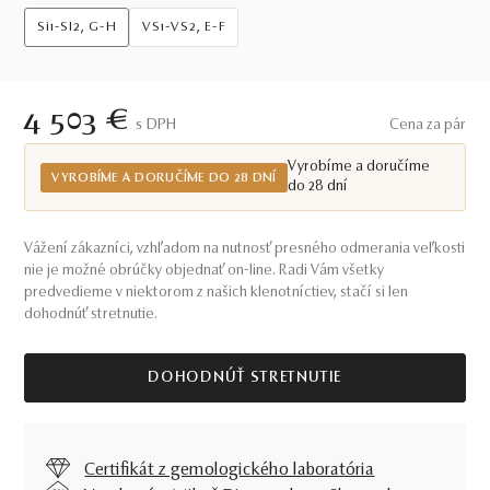
Si1-SI2, G-H
VS1-VS2, E-F
4 503 €
S DPH
Cena za pár
Vyrobíme a doručíme
VYROBÍME A DORUČÍME DO 28 DNÍ
do 28 dní
Vážení zákazníci, vzhľadom na nutnosť presného odmerania veľkosti
nie je možné obrúčky objednať on-line. Radi Vám všetky
predvedieme v niektorom z našich klenotníctiev, stačí si len
dohodnúť stretnutie.
DOHODNÚŤ STRETNUTIE
Certifikát z gemologického laboratória