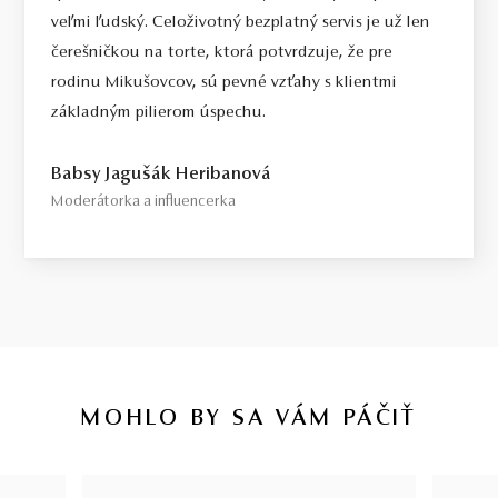
veľmi ľudský. Celoživotný bezplatný servis je už len
čerešničkou na torte, ktorá potvrdzuje, že pre
rodinu Mikušovcov, sú pevné vzťahy s klientmi
základným pilierom úspechu.
Babsy Jagušák Heribanová
Moderátorka a influencerka
MOHLO BY SA VÁM PÁČIŤ