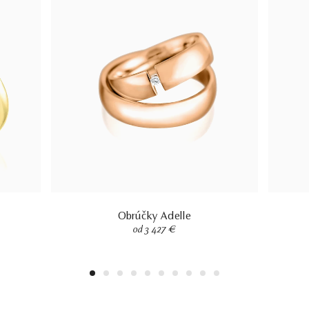
Obrúčky Adelle
od 3 427 €
1
2
3
4
5
6
7
8
9
10