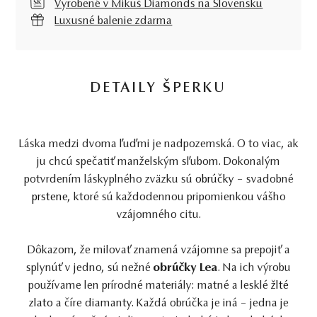
Vyrobené v Mikuš Diamonds na Slovensku
Luxusné balenie zdarma
DETAILY ŠPERKU
Láska medzi dvoma ľuďmi je nadpozemská. O to viac, ak
ju chcú spečatiť manželským sľubom. Dokonalým
potvrdením láskyplného zväzku sú
obrúčky
– svadobné
prstene
, ktoré sú každodennou pripomienkou vášho
vzájomného citu.
Dôkazom, že milovať znamená vzájomne sa prepojiť a
splynúť v jedno, sú nežné
obrúčky Lea
. Na ich výrobu
používame len prírodné materiály: matné a lesklé
žlté
zlato
a číre diamanty. Každá obrúčka je iná – jedna je