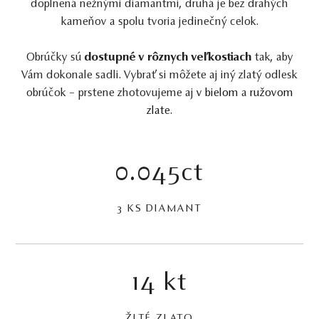
doplnená nežnými diamantmi, druhá je bez drahých
kameňov a spolu tvoria jedinečný celok.
Obrúčky sú
dostupné v rôznych veľkostiach
tak, aby
Vám dokonale sadli. Vybrať si môžete aj iný zlatý odlesk
obrúčok – prstene zhotovujeme aj
v bielom
a
ružovom
zlate
.
0.045ct
3 KS DIAMANT
14 kt
ŽLTÉ ZLATO