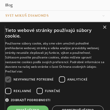
Blog
SVET MIKUŠ DIAMONDS
×
VŠETKO O NÁKUPE
Tieto webové stránky používajú súbory
cookie.
KONTAKT
Používame súbory cookie, aby sme vám umožnili pohodlné
prehliadanie webovej stránky a vďaka analýze prevádzky webovej
Naše klenotníctva
stránky neustále zlepšovali jej funkcie, výkon a použiteľnosť.
Súhlasom povolíte používanie cookies, alebo môžete upraviť
Sídlo spoločnosti
nastavenie cookies podľa svojích preferencií. Podrobné informácie sa
dozviete na našej web stránke v časti Ochrana osobných údajov.
Prečítať viac
NEVYHNUTNE POTREBNÉ
ANALYTICKÉ
REKLAMNÉ
FUNKČNÉ
© MIKUŠ DIAMONDS, A.S. 2026. VŠETKY PRÁVA VYHRADENÉ.
Nastavenia cookies.
ZOBRAZIŤ PODROBNOSTI
4 649 €