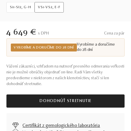
Si1-SI2, G-H
VS1-VS2, E-F
4 649 €
S DPH
Cena za pár
Vyrobíme a doručíme
VYROBÍME A DORUČÍME DO 28 DNÍ
do 28 dní
Vážení zákazníci, vzhľadom na nutnosť presného odmerania veľkosti
nie je možné obrúčky objednať on-line. Radi Vám všetky
predvedieme v niektorom z našich klenotníctiev, stačí si len
dohodnúť stretnutie.
DOHODNÚŤ STRETNUTIE
Certifikát z gemologického laboratória