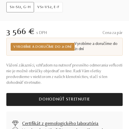
Si1-SI2, G-H
VS1-VS2, E-F
3 566 €
S DPH
Cena za pár
Vyrobíme a doručíme do
VYROBÍME A DORUČÍME DO 21 DNÍ
21 dní
Vážení zákazníci, vzhľadom na nutnosť presného odmerania veľkosti
nie je možné obrúčky objednať on-line. Radi Vám všetky
predvedieme v niektorom z našich klenotníctiev, stačí si len
dohodnúť stretnutie.
DOHODNÚŤ STRETNUTIE
Certifikát z gemologického laboratória