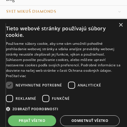
SVET MIKUŠ DIAMONDS
×
VŠETKO O NÁKUPE
Tieto webové stránky používajú súbory
cookie.
KONTAKT
Používame súbory cookie, aby sme vám umožnili pohodlné
prehliadanie webovej stránky a vďaka analýze prevádzky webovej
Naše klenotníctva
stránky neustále zlepšovali jej funkcie, výkon a použiteľnosť.
Súhlasom povolíte používanie cookies, alebo môžete upraviť
Sídlo spoločnosti
nastavenie cookies podľa svojích preferencií. Podrobné informácie sa
dozviete na našej web stránke v časti Ochrana osobných údajov.
Prečítať viac
NEVYHNUTNE POTREBNÉ
ANALYTICKÉ
REKLAMNÉ
FUNKČNÉ
© MIKUŠ DIAMONDS, A.S. 2026. VŠETKY PRÁVA VYHRADENÉ.
Nastavenia cookies.
ZOBRAZIŤ PODROBNOSTI
3 566 €
PRIJAŤ VŠETKO
ODMIETNUŤ VŠETKO
VIAC INFO
Vyrobíme a doručíme do 21 dní