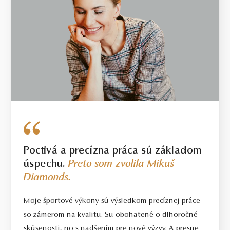
Poctivá a precízna práca sú základom
úspechu.
Preto som zvolila Mikuš
Diamonds.
Moje športové výkony sú výsledkom precíznej práce
so zámerom na kvalitu. Su obohatené o dlhoročné
skúsenosti, no s nadšením pre nové výzvy. A presne