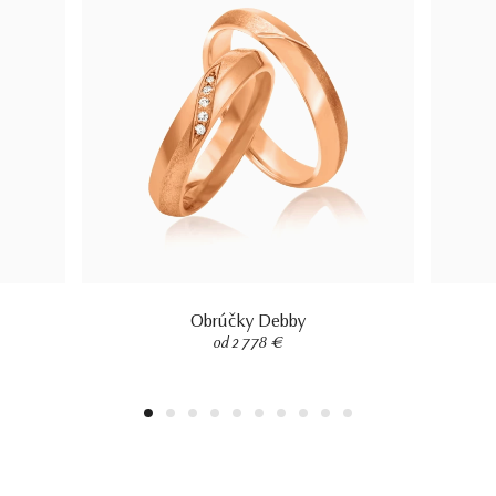
Obrúčky Debby
od 2 778 €
1
2
3
4
5
6
7
8
9
10