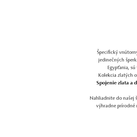
Špecifický vnútorn
jedinečných šperk
Egypťania, s
Kolekcia
zlatých 
Spojenie zlata a
Nahliadnite do našej 
výhradne prírodné m