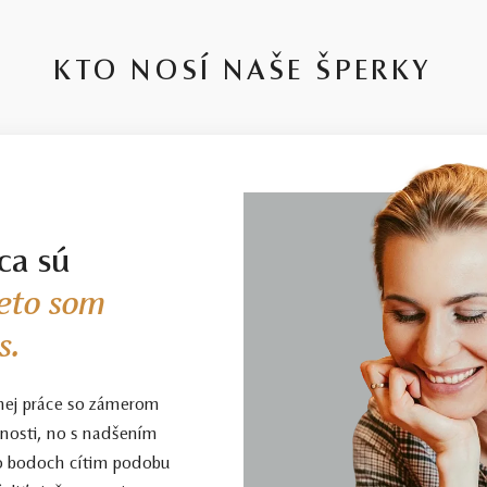
KTO NOSÍ NAŠE ŠPERKY
ca sú
eto som
s.
nej práce so zámerom
enosti, no s nadšením
to bodoch cítim podobu