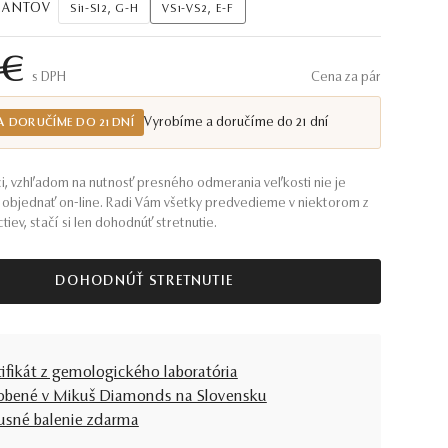
AMANTOV
Si1-SI2, G-H
VS1-VS2, E-F
 €
S DPH
Cena za pár
Vyrobíme a doručíme do 21 dní
A DORUČÍME DO 21 DNÍ
i, vzhľadom na nutnosť presného odmerania veľkosti nie je
objednať on-line. Radi Vám všetky predvedieme v niektorom z
tiev, stačí si len dohodnúť stretnutie.
DOHODNÚŤ STRETNUTIE
tifikát z gemologického laboratória
obené v Mikuš Diamonds na Slovensku
usné balenie zdarma