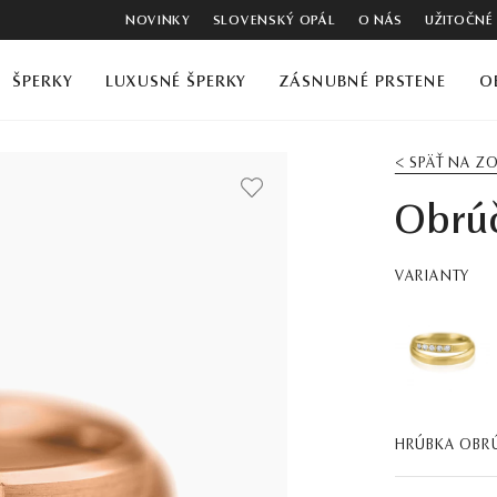
NOVINKY
SLOVENSKÝ OPÁL
O NÁS
UŽITOČNÉ
ŠPERKY
LUXUSNÉ ŠPERKY
ZÁSNUBNÉ PRSTENE
O
< SPÄŤ NA 
Obrúč
VARIANTY
HRÚBKA OBR