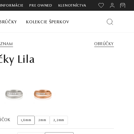
 INFORMÁCIE
PRE OWNED
KLENOTNÍCTVA
BRÚČKY
KOLEKCIE ŠPERKOV
ZOZNAM
OBRÚČKY
ky Lila
ÚČOK
1,6mm
2mm
2,2mm