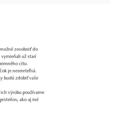
e možné zosobniť do
 vymieňali už starí
rimného citu.
účok je nesmrteľná.
ky
budú zdobiť vaše
a ich výrobu používame
prsteňov, ako aj iné