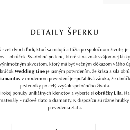
DETAILY ŠPERKU
ý svet dvoch ľudí, ktorí sa milujú a túžia po spoločnom živote, j
ov – obrúčok.
Svadobné prstene
, ktoré si na znak vzájomnej lásky
ú výnimočným skvostom, ktorý má byť večným dôkazom vášho úp
obrúčok
Wedding Line
je jasným potvrdením, že krása a sila obr
 diamantov
v modernom prevedení je
spoľahlivá záruka
, že
obrúč
prstenníky po celý zvyšok spoločného života.
širokej ponuky
unikátnych klenotov
a vyberte si
obrúčky Lila
. N
ateriály – ružové zlato a diamanty. K dispozícii sú rôzne hrúbky 
prevedenia zlata.