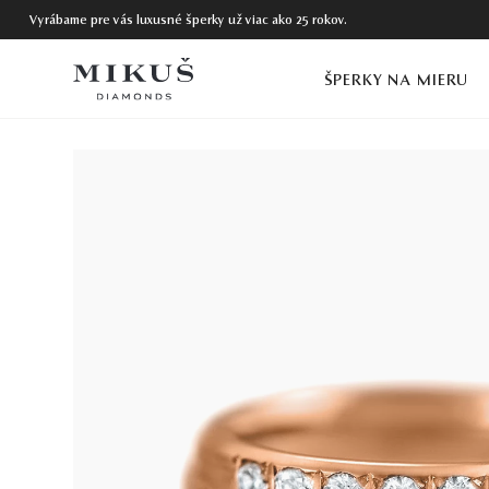
Vyrábame pre vás luxusné šperky už viac ako 25 rokov.
ŠPERKY NA MIERU