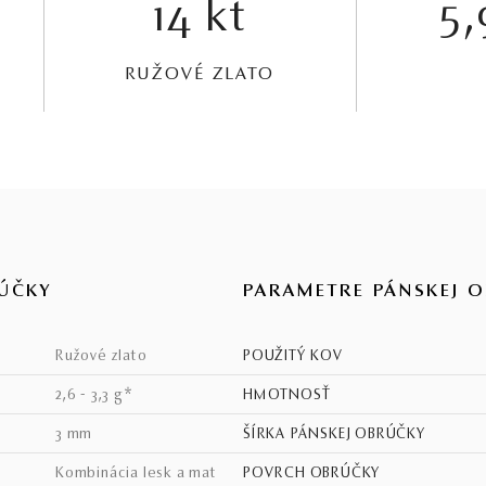
14 kt
5,
RUŽOVÉ ZLATO
ÚČKY
PARAMETRE PÁNSKEJ 
ružové zlato
POUŽITÝ KOV
2,6 - 3,3 g*
HMOTNOSŤ
3 mm
ŠÍRKA PÁNSKEJ OBRÚČKY
kombinácia lesk a mat
POVRCH OBRÚČKY