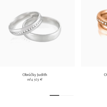
Obrúčky Judith
O
od 4 503 €
1
2
3
4
5
6
7