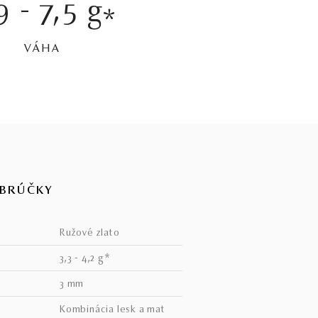
9 - 7,5 g
*
VÁHA
OBRÚČKY
ružové zlato
3,3 - 4,2 g*
3 mm
kombinácia lesk a mat