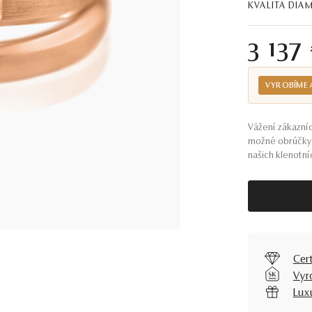
KVALITA DI
3 137
VYROBÍME 
Vážení zákazníc
možné obrúčky 
našich klenotníc
Cer
Vyr
Lux