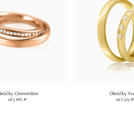
brúčky Clementine
Obrúčky Yv
od 3 685 €
od 2 523 