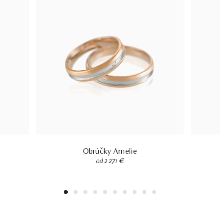
Obrúčky Amelie
od 2 271 €
1
2
3
4
5
6
7
8
9
10