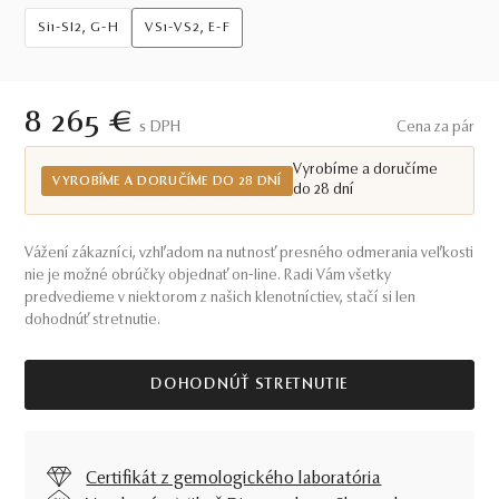
Si1-SI2, G-H
VS1-VS2, E-F
8 265 €
S DPH
Cena za pár
Vyrobíme a doručíme
VYROBÍME A DORUČÍME DO 28 DNÍ
do 28 dní
Vážení zákazníci, vzhľadom na nutnosť presného odmerania veľkosti
nie je možné obrúčky objednať on-line. Radi Vám všetky
predvedieme v niektorom z našich klenotníctiev, stačí si len
dohodnúť stretnutie.
DOHODNÚŤ STRETNUTIE
Certifikát z gemologického laboratória