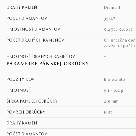
DRAHÝ KAMEŇ
diamant
POČET DIAMANTOV
35-47
HMOSTNOSŤ DIAMANTOV
0,49ct-0,66ct
POČET DRAHÝCH KAMEŇOV
Orientačná cena - cena
závisí od počtu
HMOTNOSŤ DRAHÝCH KAMEŇOV
–
PARAMETRE PÁNSKEJ OBRÚČKY
POUŽITÝ KOV
biele zlato
HMOTNOSŤ
5,1 - 6,4 g*
ŠÍRKA PÁNSKEJ OBRÚČKY
4,5 mm
POVRCH OBRÚČKY
mat
DRAHÝ KAMEŇ
–
POČET DIAMANTOV
–