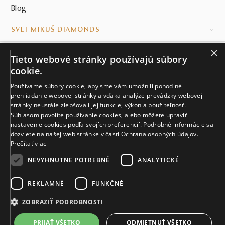
Blog
SVET MIKUŠ DIAMONDS
×
VŠETKO O NÁKUPE
Tieto webové stránky používajú súbory
cookie.
KONTAKT
Používame súbory cookie, aby sme vám umožnili pohodlné
prehliadanie webovej stránky a vďaka analýze prevádzky webovej
Naše klenotníctva
stránky neustále zlepšovali jej funkcie, výkon a použiteľnosť.
Súhlasom povolíte používanie cookies, alebo môžete upraviť
Sídlo spoločnosti
nastavenie cookies podľa svojích preferencií. Podrobné informácie sa
dozviete na našej web stránke v časti Ochrana osobných údajov.
Prečítať viac
NEVYHNUTNE POTREBNÉ
ANALYTICKÉ
REKLAMNÉ
FUNKČNÉ
© MIKUŠ DIAMONDS, A.S. 2026. VŠETKY PRÁVA VYHRADENÉ.
Nastavenia cookies.
ZOBRAZIŤ PODROBNOSTI
8 265 €
PRIJAŤ VŠETKO
ODMIETNUŤ VŠETKO
VIAC INFO