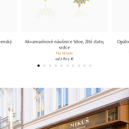
venský
Akvamarínové náušnice Siloe, žlté zlato,
Opálov
srdce
Na sklade
od 2 805 €
1
2
3
4
5
6
7
8
9
10