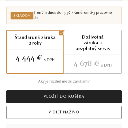
Skladom TN
Trenčín
dnes do 15:30 • Kuriérom 2-3 pracovné
SKLADOM
dni.
Doživotná
Štandardná záruka
záruka a
2 roky
bezplatný servis
4 444 €
S DPH
4 678 €
S DPH
Aký je rozdiel medzi zárukami?
VLOŽIŤ DO KOŠÍKA
VIDIEŤ NAŽIVO