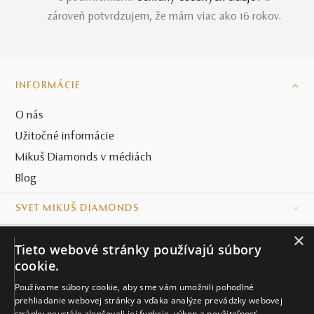
zároveň potvrdzujem, že mám viac ako 16 rokov.
INFORMÁCIE
O nás
Užitočné informácie
Mikuš Diamonds v médiách
Blog
SVET MIKUŠ DIAMONDS
×
VŠETKO O NÁKUPE
Tieto webové stránky používajú súbory
cookie.
KONTAKT
Používame súbory cookie, aby sme vám umožnili pohodlné
Naše klenotníctva
prehliadanie webovej stránky a vďaka analýze prevádzky webovej
stránky neustále zlepšovali jej funkcie, výkon a použiteľnosť.