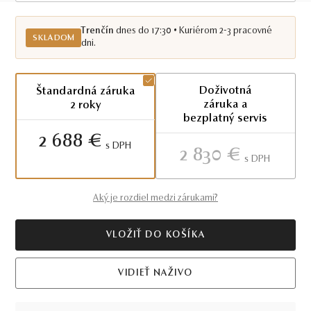
Skladom TN
Trenčín
dnes do 17:30 • Kuriérom 2-3 pracovné
SKLADOM
dni.
Doživotná
Štandardná záruka
záruka a
2 roky
bezplatný servis
2 688 €
S DPH
2 830 €
S DPH
Aký je rozdiel medzi zárukami?
VLOŽIŤ DO KOŠÍKA
VIDIEŤ NAŽIVO