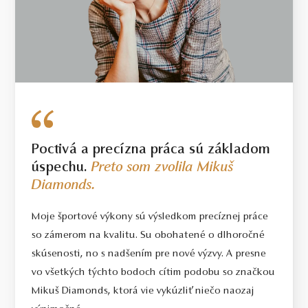
Poctivá a precízna práca sú základom
úspechu.
Preto som zvolila Mikuš
Diamonds.
Moje športové výkony sú výsledkom precíznej práce
so zámerom na kvalitu. Su obohatené o dlhoročné
skúsenosti, no s nadšením pre nové výzvy. A presne
vo všetkých týchto bodoch cítim podobu so značkou
Mikuš Diamonds, ktorá vie vykúzliť niečo naozaj