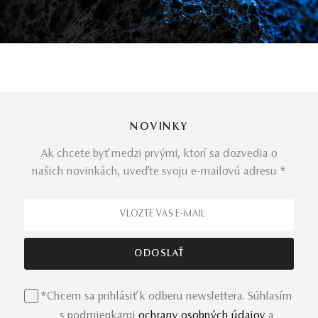
NOVINKY
Ak chcete byť medzi prvými, ktorí sa dozvedia o
našich novinkách, uveďte svoju e-mailovú adresu *
*Chcem sa prihlásiť k odberu newslettera. Súhlasím
s podmienkami
ochrany osobných údajov
a