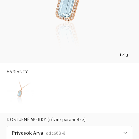
1
/
3
VARIANTY
DOSTUPNÉ ŠPERKY
(rôzne parametre)
Prívesok Arya
od 2688 €