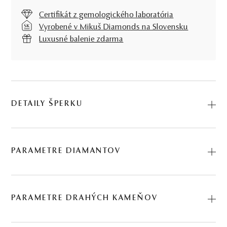
Certifikát z gemologického laboratória
Vyrobené v Mikuš Diamonds na Slovensku
Luxusné balenie zdarma
DETAILY ŠPERKU
Predstavujeme vám Prívesok Arya. Na výrobu sme použili
prírodné materiály: ružové zlato, akvamarín, diamant.
PARAMETRE DIAMANTOV
Kód: 245512561_AKV.
BRÚS
POČET
HMOTNOSŤ
ČISTOTA
0.096 ct
PARAMETRE DRAHÝCH KAMEŇOV
briliant
30
∑ 0,096 ct
VS2 - SI1
30 KS DIAMANTOV