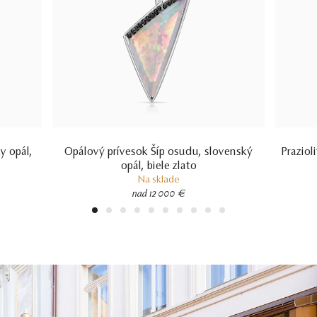
y opál,
Opálový prívesok Šíp osudu, slovenský
Praziol
opál, biele zlato
Na sklade
nad 12 000 €
1
2
3
4
5
6
7
8
9
10