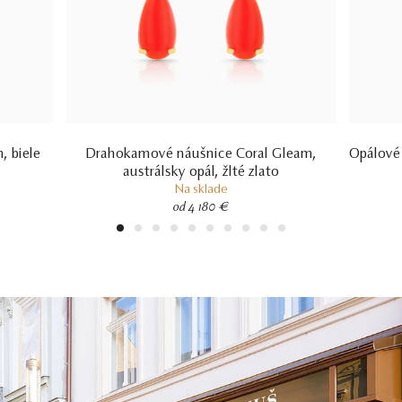
 biele
Drahokamové náušnice Coral Gleam,
Opálové 
austrálsky opál, žlté zlato
Na sklade
od 4 180 €
1
2
3
4
5
6
7
8
9
10