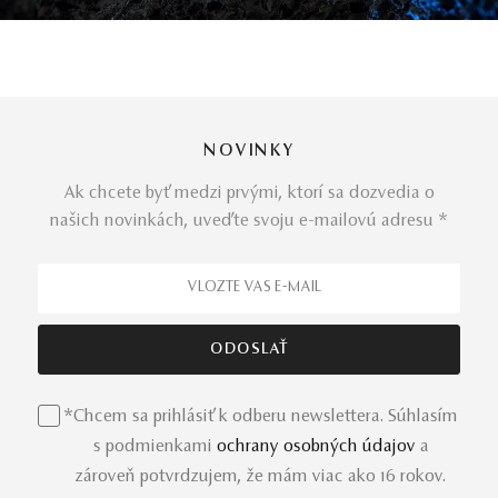
NOVINKY
Ak chcete byť medzi prvými, ktorí sa dozvedia o
našich novinkách, uveďte svoju e-mailovú adresu *
*Chcem sa prihlásiť k odberu newslettera. Súhlasím
s podmienkami
ochrany osobných údajov
a
zároveň potvrdzujem, že mám viac ako 16 rokov.