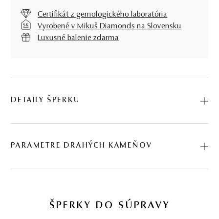
Certifikát z gemologického laboratória
Vyrobené v Mikuš Diamonds na Slovensku
Luxusné balenie zdarma
DETAILY ŠPERKU
Náušnice Sunset, v prevedení žltého zlata a mesačných
kameňov, dávajú o svojej nositeľke jasnú správu, že ide o
PARAMETRE DRAHÝCH KAMEŇOV
ženu hrdú, sebaistú, vedomú si svojej hodnoty. A takou
ste predsa aj Vy! Kód: 235760001_MK.
DRUH
POČET
HMOTNOSŤ
PÔVOD
16.72 ct
mesačný
2
∑ 16,72 ct
Prírodný
ŠPERKY DO SÚPRAVY
kameň