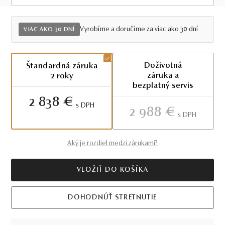
Viac ako 30 dní
Vyrobíme a doručíme za viac ako 30 dní
VIAC AKO 30 DNÍ
Doživotná
Štandardná záruka
záruka a
2 roky
bezplatný servis
2 838 €
S DPH
2 988 €
S DPH
Aký je rozdiel medzi zárukami?
VLOŽIŤ DO KOŠÍKA
DOHODNÚŤ STRETNUTIE