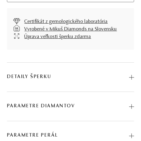
Certifikát z gemologického laboratória
Vyrobené v Mikuš Diamonds na Slovensku
Úprava veľkosti šperku zdarma
DETAILY ŠPERKU
Predstavujeme vám Prsteň Sphinx. Na výrobu sme použili
prírodné materiály: biele zlato, tahitská perla, diamant.
PARAMETRE DIAMANTOV
Kód: 225501504_TP.
BRÚS
POČET
HMOTNOSŤ
ČISTOTA
0.025 ct
PARAMETRE PERÁL