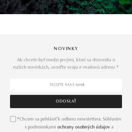
NOVINKY
Ak chcete byť medzi prvými, ktorí sa dozvedia o
našich novinkách, uveďte svoju e-mailovú adresu *
*Chcem sa prihlásiť k odberu newslettera. Súhlasím
s podmienkami
ochrany osobných údajov
a