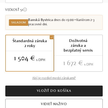
Skladom BB
VEĽKOSŤ 51
Banská Bystrica
dnes do 19:00 • Kuriérom 2-3
SKLADOM
pracovné dni.
Doživotná
Štandardná záruka
záruka a
2 roky
bezplatný servis
1 504 €
S DPH
1 672 €
S DPH
Aký je rozdiel medzi zárukami?
VLOŽIŤ DO KOŠÍKA
VIDIEŤ NAŽIVO