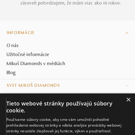
zároveň potvrdzujem, že mám viac ako 16 rokov.
INFORMÁCIE
O nás
Užitočné informácie
Mikuš Diamonds v médiách
Blog
SVET MIKUŠ DIAMONDS
×
VŠETKO O NÁKUPE
Tieto webové stránky používajú súbory
cookie.
KONTAKT
Používame súbory cookie, aby sme vám umožnili pohodlné
Naše klenotníctva
prehliadanie webovej stránky a vďaka analýze prevádzky webovej
stránky neustále zlepšovali jej funkcie, výkon a použiteľnosť.