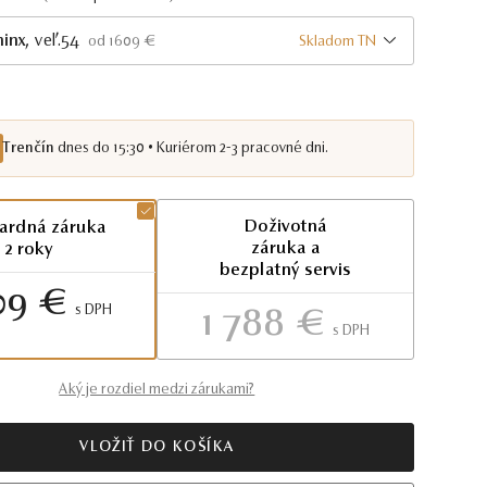
hinx
, veľ.54
Skladom TN
od 1609 €
Trenčín
dnes do 15:30 • Kuriérom 2-3 pracovné dni.
Doživotná
ardná záruka
záruka a
2 roky
bezplatný servis
09 €
S DPH
1 788 €
S DPH
Aký je rozdiel medzi zárukami?
VLOŽIŤ DO KOŠÍKA