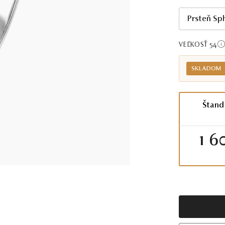
Prsteň Sp
VEĽKOSŤ 54
SKLADOM
Štand
1 6