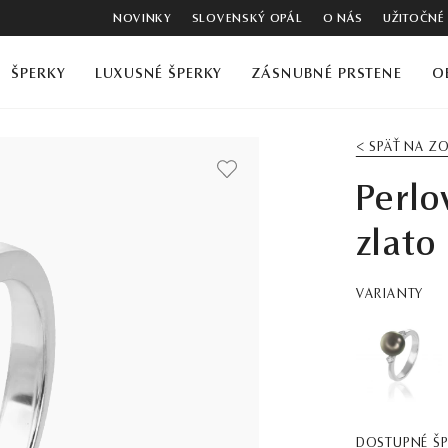
NOVINKY
SLOVENSKÝ OPÁL
O NÁS
UŽITOČNÉ
ŠPERKY
LUXUSNÉ ŠPERKY
ZÁSNUBNÉ PRSTENE
O
< SPÄŤ NA 
Perlo
zlato
VARIANTY
DOSTUPNÉ Š