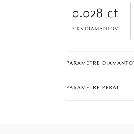
0.028 ct
2 KS DIAMANTOV
PARAMETRE DIAMANTO
BRÚS
POČET
PARAMETRE PERÁL
briliant
2
DRUH
TYP
juhomorská perla
kultivovaná