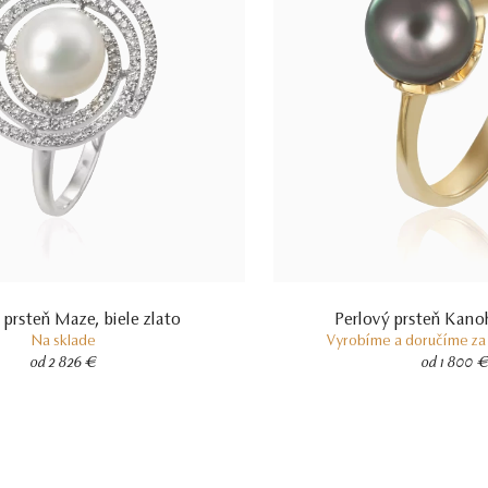
 prsteň Maze, biele zlato
Perlový prsteň Kanoh
Na sklade
Vyrobíme a doručíme za 
od 2 826 €
od 1 800 