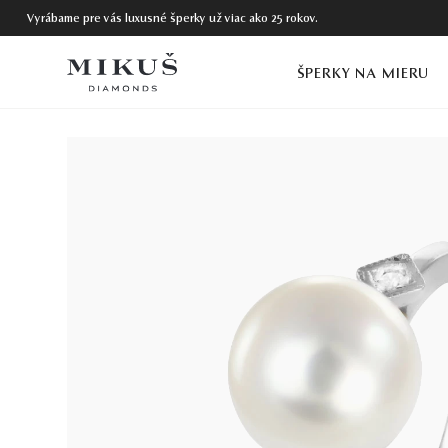
Vyrábame pre vás luxusné šperky už viac ako 25 rokov.
ŠPERKY NA MIERU