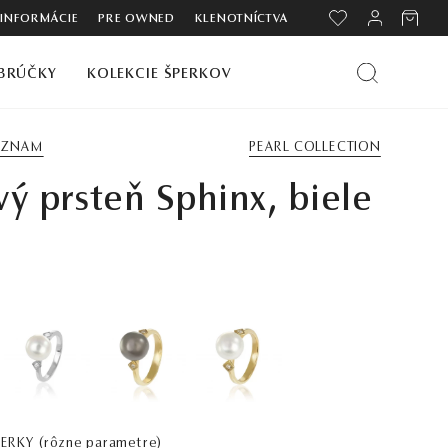
 INFORMÁCIE
PRE OWNED
KLENOTNÍCTVA
BRÚČKY
KOLEKCIE ŠPERKOV
ZOZNAM
PEARL COLLECTION
vý prsteň Sphinx, biele
PERKY
(rôzne parametre)