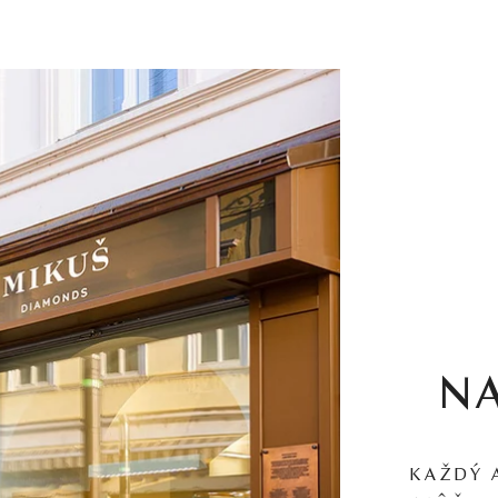
N
KAŽDÝ 