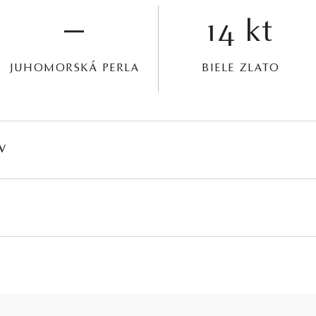
—
14 kt
JUHOMORSKÁ PERLA
BIELE ZLATO
V
HMOTNOSŤ
ČISTOTA
FARBA
PÔV
∑ 0,028 ct
SI1 - SI2
G - H
Prír
PRIEMER
POVRCH
9,5-10,0 mm
A