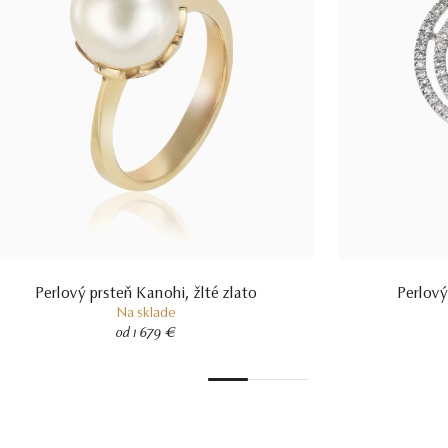
Perlový prsteň Kanohi, žlté zlato
Perlový
Na sklade
od 1 679 €
1
2
3
4
5
6
7