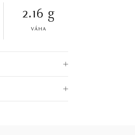
2.16 g
VÁHA
OD
MEDZINÁRODNÝ
CERTIFIKÁT
odný
—