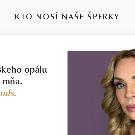
KTO NOSÍ NAŠE ŠPERKY
skeho opálu
j mňa.
nds.