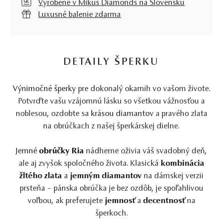
Vyrobené v Mikuš Diamonds na Slovensku
Luxusné balenie zdarma
DETAILY ŠPERKU
Výnimočné šperky
pre dokonalý okamih vo vašom živote.
Potvrďte vašu vzájomnú lásku so všetkou vážnosťou a
noblesou, ozdobte sa
krásou diamantov
a pravého zlata
na obrúčkach z našej šperkárskej dielne.
Jemné
obrúčky Ria
nádherne oživia váš svadobný deň,
ale aj zvyšok spoločného života. Klasická
kombinácia
žltého zlata
a
jemným diamantov
na dámskej verzii
prsteňa – pánska obrúčka je bez ozdôb, je spoľahlivou
voľbou, ak preferujete
jemnosť
a
decentnosť
na
šperkoch.