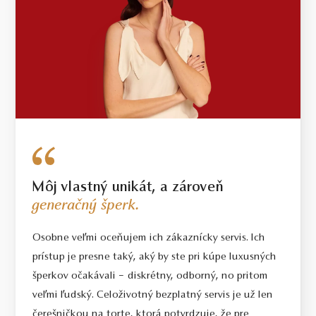
Môj vlastný unikát, a zároveň
generačný šperk.
Osobne veľmi oceňujem ich zákaznícky servis. Ich
prístup je presne taký, aký by ste pri kúpe luxusných
šperkov očakávali – diskrétny, odborný, no pritom
veľmi ľudský. Celoživotný bezplatný servis je už len
čerešničkou na torte, ktorá potvrdzuje, že pre