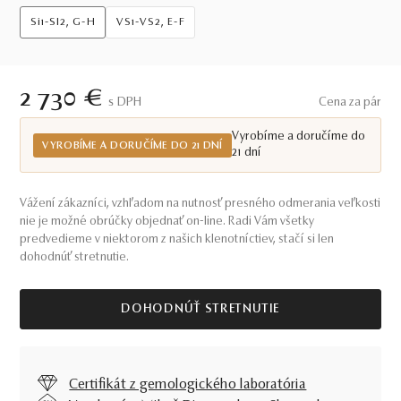
Si1-SI2, G-H
VS1-VS2, E-F
2 730 €
S DPH
Cena za pár
Vyrobíme a doručíme do
VYROBÍME A DORUČÍME DO 21 DNÍ
21 dní
Vážení zákazníci, vzhľadom na nutnosť presného odmerania veľkosti
nie je možné obrúčky objednať on-line. Radi Vám všetky
predvedieme v niektorom z našich klenotníctiev, stačí si len
dohodnúť stretnutie.
DOHODNÚŤ STRETNUTIE
Certifikát z gemologického laboratória