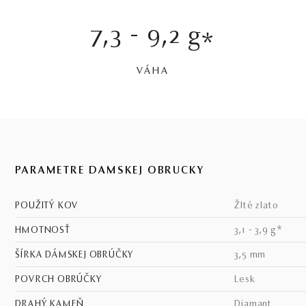
7,3 - 9,2 g
*
VÁHA
PARAMETRE DÁMSKEJ OBRÚČKY
POUŽITÝ KOV
žlté zlato
HMOTNOSŤ
3,1 - 3,9 g*
ŠÍRKA DÁMSKEJ OBRÚČKY
3,5 mm
POVRCH OBRÚČKY
lesk
DRAHÝ KAMEŇ
diamant