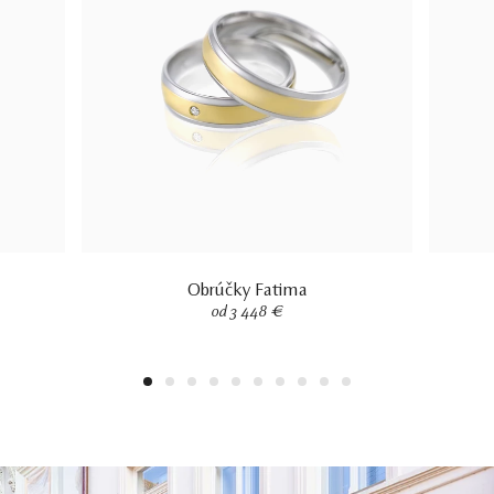
Obrúčky Fatima
od 3 448 €
1
2
3
4
5
6
7
8
9
10