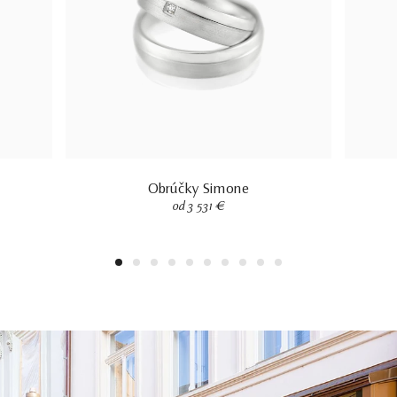
Obrúčky Simone
od 3 531 €
1
2
3
4
5
6
7
8
9
10