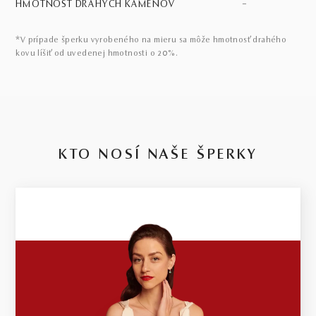
HMOTNOSŤ DRAHÝCH KAMEŇOV
–
*V prípade šperku vyrobeného na mieru sa môže hmotnosť drahého
kovu líšiť od uvedenej hmotnosti o 20%.
KTO NOSÍ NAŠE ŠPERKY