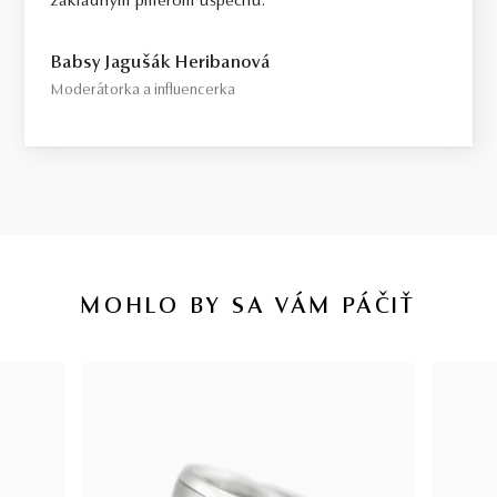
základným pilierom úspechu.
Babsy Jagušák Heribanová
Moderátorka a influencerka
MOHLO BY SA VÁM PÁČIŤ