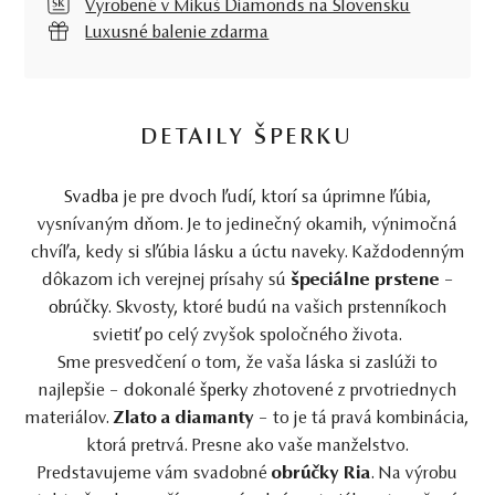
Vyrobené v Mikuš Diamonds na Slovensku
Luxusné balenie zdarma
DETAILY ŠPERKU
Svadba
je pre dvoch ľudí, ktorí sa úprimne ľúbia,
vysnívaným dňom. Je to jedinečný okamih, výnimočná
chvíľa, kedy si sľúbia lásku a úctu naveky. Každodenným
dôkazom ich verejnej prísahy sú
špeciálne prstene
–
obrúčky
. Skvosty, ktoré budú na vašich prstenníkoch
svietiť po celý zvyšok spoločného života.
Sme presvedčení o tom, že vaša láska si zaslúži to
najlepšie – dokonalé
šperky
zhotovené z prvotriednych
materiálov.
Zlato a diamanty
– to je tá pravá kombinácia,
ktorá pretrvá. Presne ako vaše manželstvo.
Predstavujeme vám svadobné
obrúčky Ria
. Na výrobu