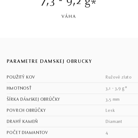
7,3 - 9,2 g
*
VÁHA
PARAMETRE DÁMSKEJ OBRÚČKY
POUŽITÝ KOV
ružové zlato
HMOTNOSŤ
3,1 - 3,9 g*
ŠÍRKA DÁMSKEJ OBRÚČKY
3,5 mm
POVRCH OBRÚČKY
lesk
DRAHÝ KAMEŇ
diamant
POČET DIAMANTOV
4