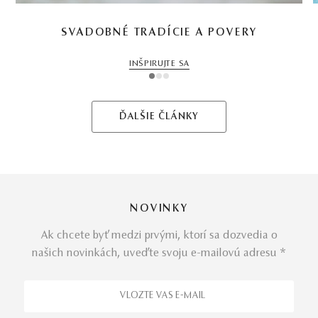
SVADOBNÉ TRADÍCIE A POVERY
INŠPIRUJTE SA
1
2
3
ĎALŠIE ČLÁNKY
NOVINKY
Ak chcete byť medzi prvými, ktorí sa dozvedia o
našich novinkách, uveďte svoju e-mailovú adresu *