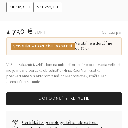
Si1-SI2, G-H
VS1-VS2, E-F
2 730 €
S DPH
Cena za pár
Vyrobíme a doručíme
VYROBÍME A DORUČÍME DO 28 DNÍ
do 28 dní
Vážení zákazníci, vzhľadom na nutnosť presného odmerania veľkosti
nie je možné obrúčky objednať on-line. Radi Vám všetky
predvedieme v niektorom z našich klenotníctiev, stačí si len
dohodnúť stretnutie.
DOHODNÚŤ STRETNUTIE
Certifikát z gemologického laboratória