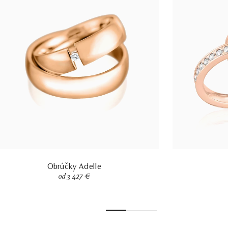
Obrúčky Adelle
od 3 427 €
1
2
3
4
5
6
7