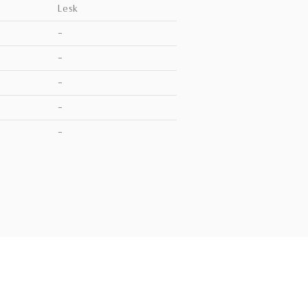
lesk
–
–
–
–
V
–