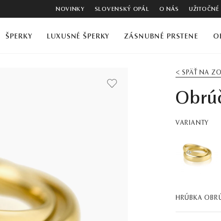
NOVINKY
SLOVENSKÝ OPÁL
O NÁS
UŽITOČNÉ
ŠPERKY
LUXUSNÉ ŠPERKY
ZÁSNUBNÉ PRSTENE
O
< SPÄŤ NA 
Obrú
VARIANTY
HRÚBKA OBR