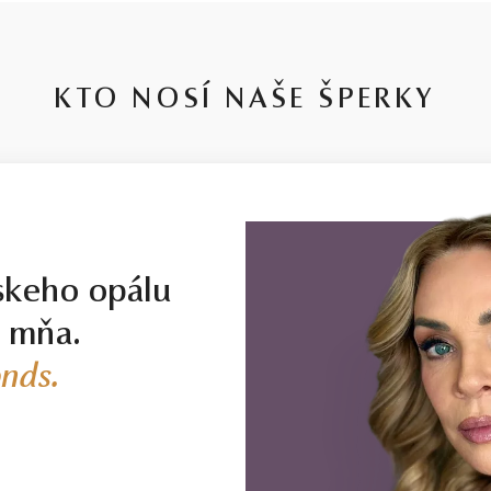
KTO NOSÍ NAŠE ŠPERKY
skeho opálu
j mňa.
nds.