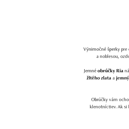
Výnimočné šperky
pre 
a noblesou, ozd
Jemné
obrúčky Ria
ná
žltého zlata
a
jemný
Obrúčky
vám ochotn
klenotníctiev. Ak si