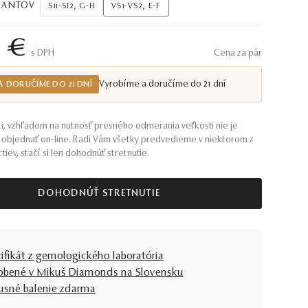
AMANTOV
Si1-SI2, G-H
VS1-VS2, E-F
0 €
S DPH
Cena za pár
Vyrobíme a doručíme do 21 dní
A DORUČÍME DO 21 DNÍ
i, vzhľadom na nutnosť presného odmerania veľkosti nie je
objednať on-line. Radi Vám všetky predvedieme v niektorom z
tiev, stačí si len dohodnúť stretnutie.
DOHODNÚŤ STRETNUTIE
tifikát z gemologického laboratória
obené v Mikuš Diamonds na Slovensku
usné balenie zdarma