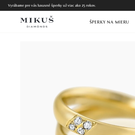
Vyrábame pre vás luxusné šperky už viac ako 25 rokov.
ŠPERKY NA MIERU