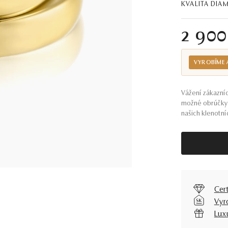
KVALITA DI
2 90
VYROBÍME 
Vážení zákazníc
možné obrúčky 
našich klenotníc
Cer
Vyr
Lux