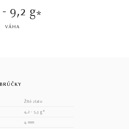
 - 9,2 g
*
VÁHA
OBRÚČKY
žlté zlato
4,2 - 5,3 g*
4 mm