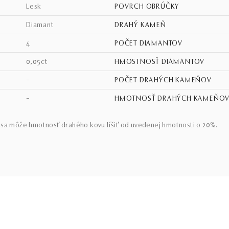
lesk
POVRCH OBRÚČKY
diamant
DRAHÝ KAMEŇ
4
POČET DIAMANTOV
0,05ct
HMOSTNOSŤ DIAMANTOV
–
POČET DRAHÝCH KAMEŇOV
–
HMOTNOSŤ DRAHÝCH KAMEŇO
sa môže hmotnosť drahého kovu líšiť od uvedenej hmotnosti o 20%.