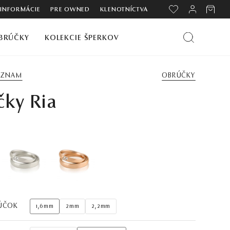
 INFORMÁCIE
PRE OWNED
KLENOTNÍCTVA
BRÚČKY
KOLEKCIE ŠPERKOV
ZOZNAM
OBRÚČKY
čky Ria
ÚČOK
1,6mm
2mm
2,2mm