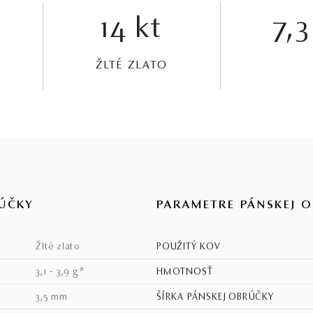
14 kt
7,3
ŽLTÉ ZLATO
ÚČKY
PARAMETRE PÁNSKEJ 
žlté zlato
POUŽITÝ KOV
3,1 - 3,9 g*
HMOTNOSŤ
3,5 mm
ŠÍRKA PÁNSKEJ OBRÚČKY