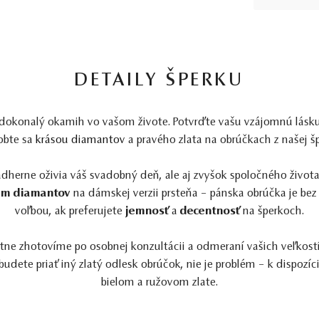
DETAILY ŠPERKU
dokonalý okamih vo vašom živote. Potvrďte vašu vzájomnú lásk
obte sa
krásou diamantov
a pravého zlata na obrúčkach z našej šp
dherne oživia váš svadobný deň, ale aj zvyšok spoločného života
m diamantov
na dámskej verzii prsteňa – pánska obrúčka je bez
voľbou, ak preferujete
jemnosť
a
decentnosť
na šperkoch.
e zhotovíme po osobnej konzultácii a odmeraní vašich veľkostí
 budete priať iný zlatý odlesk obrúčok, nie je problém – k dispozíci
bielom a ružovom zlate.