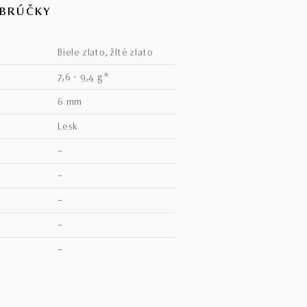
OBRÚČKY
biele zlato, žlté zlato
7,6 - 9,4 g*
6 mm
lesk
–
–
–
–
V
–