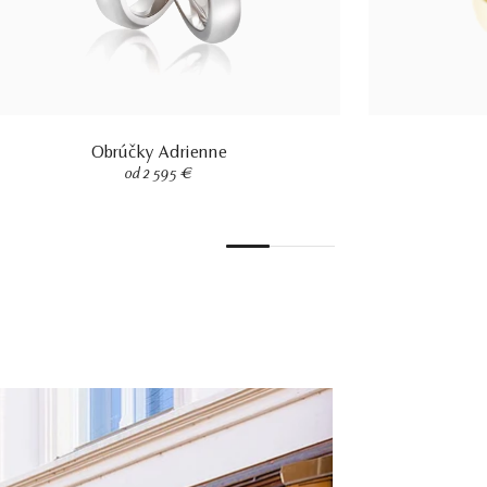
Obrúčky Adrienne
od 2 595 €
1
2
3
4
5
6
7