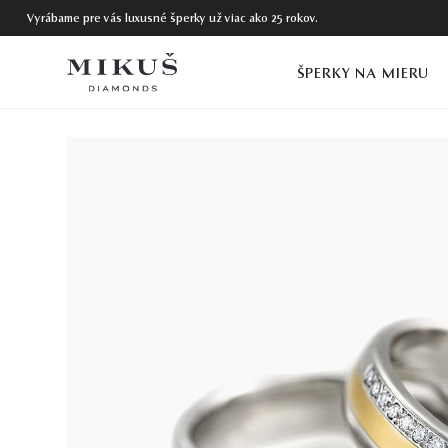
Vyrábame pre vás luxusné šperky už viac ako 25 rokov.
ŠPERKY NA MIERU