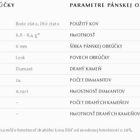
ÚČKY
PARAMETRE PÁNSKEJ 
biele zlato, žlté zlato
POUŽITÝ KOV
6,8 - 8,4 g*
HMOTNOSŤ
6 mm
ŠÍRKA PÁNSKEJ OBRÚČKY
lesk
POVRCH OBRÚČKY
diamant
DRAHÝ KAMEŇ
24
POČET DIAMANTOV
0,19ct
HMOSTNOSŤ DIAMANTOV
–
POČET DRAHÝCH KAMEŇOV
–
HMOTNOSŤ DRAHÝCH KAMEŇO
sa môže hmotnosť drahého kovu líšiť od uvedenej hmotnosti o 20%.