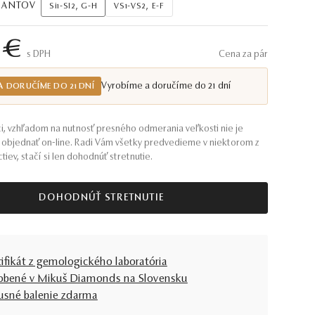
AMANTOV
Si1-SI2, G-H
VS1-VS2, E-F
 €
S DPH
Cena za pár
Vyrobíme a doručíme do 21 dní
A DORUČÍME DO 21 DNÍ
i, vzhľadom na nutnosť presného odmerania veľkosti nie je
objednať on-line. Radi Vám všetky predvedieme v niektorom z
tiev, stačí si len dohodnúť stretnutie.
DOHODNÚŤ STRETNUTIE
tifikát z gemologického laboratória
obené v Mikuš Diamonds na Slovensku
usné balenie zdarma