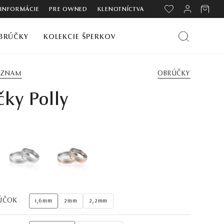
 INFORMÁCIE
PRE OWNED
KLENOTNÍCTVA
BRÚČKY
KOLEKCIE ŠPERKOV
ZOZNAM
OBRÚČKY
ky Polly
ÚČOK
1,6mm
2mm
2,2mm