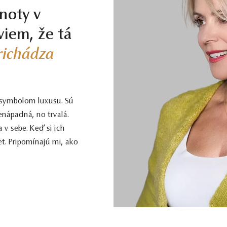
noty v
viem, že tá
prichádza
 symbolom luxusu. Sú
enápadná, no trvalá.
 v sebe. Keď si ich
t. Pripomínajú mi, ako