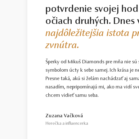
potvrdenie svojej hod
očiach druhých. Dnes 
najdôležitejšia istota 
zvnútra.
Šperky od Mikuš Diamonds pre mňa nie sú
symbolom úcty k sebe samej. Ich krása je n
Presne taká, akú si želám nachádzať aj sama
nasadím, nepripomínajú mi, ako ma vidí sve
chcem vidieť samu seba.
Zuzana Vačková
Herečka a influencerka