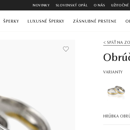
NOVINKY
SLOVENSKÝ OPÁL
O NÁS
UŽITOČNÉ
ŠPERKY
LUXUSNÉ ŠPERKY
ZÁSNUBNÉ PRSTENE
O
< SPÄŤ NA 
Obrúč
VARIANTY
HRÚBKA OBR