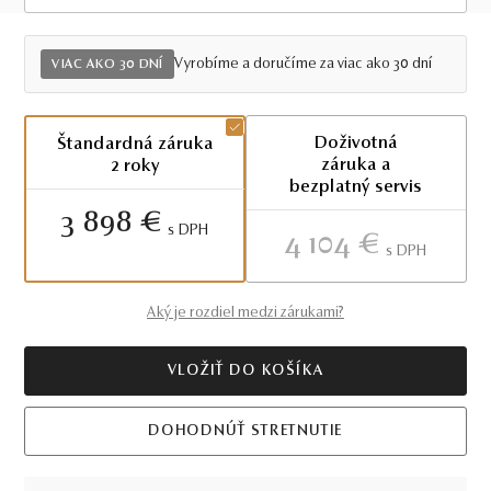
Viac ako 30 dní
Vyrobíme a doručíme za viac ako 30 dní
VIAC AKO 30 DNÍ
Doživotná
Štandardná záruka
záruka a
2 roky
bezplatný servis
3 898 €
S DPH
4 104 €
S DPH
Aký je rozdiel medzi zárukami?
VLOŽIŤ DO KOŠÍKA
DOHODNÚŤ STRETNUTIE