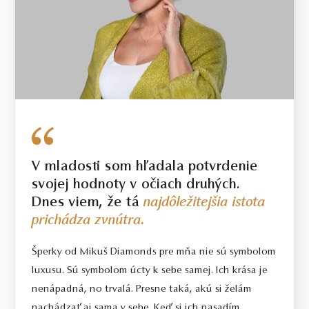
V mladosti som hľadala potvrdenie
svojej hodnoty v očiach druhých.
Dnes viem, že tá
najdôležitejšia istota
prichádza zvnútra.
Šperky od Mikuš Diamonds pre mňa nie sú symbolom
luxusu. Sú symbolom úcty k sebe samej. Ich krása je
nenápadná, no trvalá. Presne taká, akú si želám
nachádzať aj sama v sebe. Keď si ich nasadím,