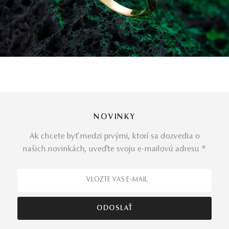
NOVINKY
Ak chcete byť medzi prvými, ktorí sa dozvedia o
našich novinkách, uveďte svoju e-mailovú adresu *