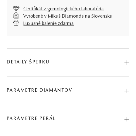
Certifikát z gemologického laboratória
Vyrobené v Mikuš Diamonds na Slovensku
Luxusné balenie zdarma
DETAILY ŠPERKU
Jemné, no zároveň výrazné, to sú Náušnice La Luna, pýcha
našej kolekcie. Tahitské perly, diamanty a žlté zlato
PARAMETRE DIAMANTOV
hovoria jazykom, ktorému s radosťou porozumiete. Kód:
235500513_TP.
BRÚS
POČET
HMOTNOSŤ
ČISTOTA
PARAMETRE PERÁL
0.055 ct
briliant
4
∑ 0,055 ct
SI2 - I1