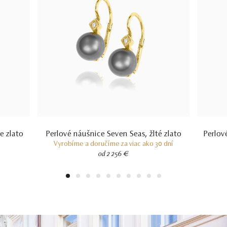
e zlato
Perlové náušnice Seven Seas, žlté zlato
Perlov
Vyrobíme a doručíme za viac ako 30 dní
od 2 256 €
1
2
3
4
5
6
7
8
9
10