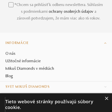
*Chcem sa prihlásiť k odberu newslettera. Súhlasím
s podmienkami
ochrany osobných údajov
a
zároveň potvrdzujem, že mám viac ako 16 rokov.
INFORMÁCIE
O nás
Užitočné informácie
Mikuš Diamonds v médiách
Blog
SVET MIKUŠ DIAMONDS
×
VŠETKO O NÁKUPE
Tieto webové stránky používajú súbory
cookie.
KONTAKT