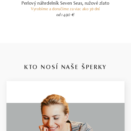
Perlový náhrdelník Seven Seas, ružové zlato
alebo vyššia hmotnosť. Hmotnosť drahého kovu sa pri takýchto
Vyrobíme a doručíme za viac ako 30 dní
šperkoch môže od uvedenej hmotnosti líšiť o 20%.
od 1 490 €
KTO NOSÍ NAŠE ŠPERKY