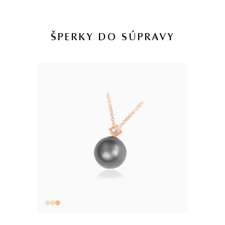
DRUH
TYP
PRIEMER
POVRCH
—
tahitská perla
kultivovaná
9,0-9,5 mm
A
ŠPERKY DO SÚPRAVY
2 KS TAHITSKÁ PERLA
14 kt
RUŽOVÉ ZLATO
1.8 g
VÁHA
V prípade šperku vyrobeného na mieru sa môže hmotnosť
použitých diamantov líšiť od uvedenej hmotnosti o 5%. Pri
diamantoch o hmotnosti 0.30ct a vyššej bude dodržaná uvedená