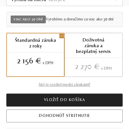
Výroba na mieru
od 2156 €
Viac ako 30 dní
Vyrobíme a doručíme za viac ako 30 dní
VIAC AKO 30 DNÍ
Doživotná
Štandardná záruka
záruka a
2 roky
bezplatný servis
2 156 €
S DPH
2 270 €
S DPH
Aký je rozdiel medzi zárukami?
VLOŽIŤ DO KOŠÍKA
DOHODNÚŤ STRETNUTIE