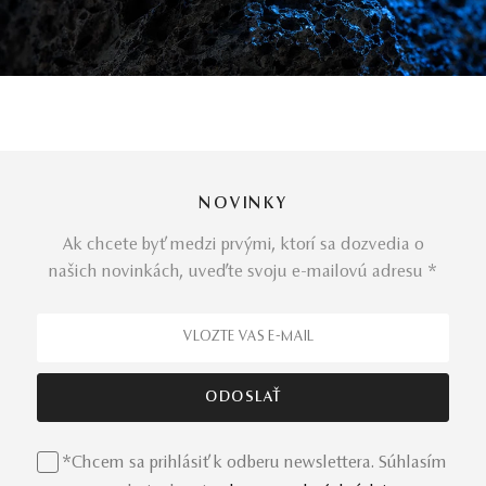
NOVINKY
Ak chcete byť medzi prvými, ktorí sa dozvedia o
našich novinkách, uveďte svoju e-mailovú adresu *
*Chcem sa prihlásiť k odberu newslettera. Súhlasím