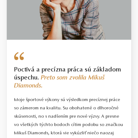
Poctivá a precízna práca sú základom
úspechu.
Preto som zvolila Mikuš
Diamonds.
Moje športové výkony sú výsledkom precíznej práce
so zámerom na kvalitu. Su obohatené o dlhoročné
skúsenosti, no s nadšením pre nové výzvy. A presne
vo všetkých týchto bodoch cítim podobu so značkou
Mikuš Diamonds, ktorá vie vykúzliť niečo naozaj