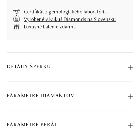
Certifikát z gemologického laboratória
Vyrobené v Mikuš Diamonds na Slovensku
Luxusné balenie zdarma
DETAILY ŠPERKU
Predstavujeme vám Náušnice Seven Seas. Na výrobu sme
použili prírodné materiály: ružové zlato, tahitská perla,
PARAMETRE DIAMANTOV
diamant. Kód: 235502501_TP.
BRÚS
POČET
HMOTNOSŤ
ČISTOTA
0.028 ct
PARAMETRE PERÁL
briliant
2
∑ 0,028 ct
SI2 - I1
2 KS DIAMANTOV