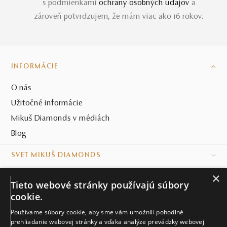
s podmienkami
ochrany osobných údajov
a
zároveň potvrdzujem, že mám viac ako 16 rokov.
INFORMÁCIE
O nás
Užitočné informácie
Mikuš Diamonds v médiách
Blog
SVET MIKUŠ DIAMONDS
×
VŠETKO O NÁKUPE
Tieto webové stránky používajú súbory
cookie.
KONTAKT
Používame súbory cookie, aby sme vám umožnili pohodlné
Naše klenotníctva
prehliadanie webovej stránky a vďaka analýze prevádzky webovej