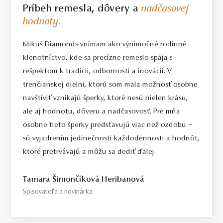
Príbeh remesla, dôvery a
nadčasovej
hodnoty.
Mikuš Diamonds vnímam ako výnimočné rodinné
klenotníctvo, kde sa precízne remeslo spája s
rešpektom k tradícii, odbornosti a inovácii. V
trenčianskej dielni, ktorú som mala možnosť osobne
navštíviť vznikajú šperky, ktoré nesú nielen krásu,
ale aj hodnotu, dôveru a nadčasovosť. Pre mňa
osobne tieto šperky predstavujú viac než ozdobu –
sú vyjadrením jedinečnosti každodennosti a hodnôt,
ktoré pretrvávajú a môžu sa dediť ďalej.
Tamara Šimončíková Heribanová
Spisovateľa a novinárka