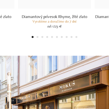
é zlato
Diamantový prívesok Rhyme, žlté zlato
Diamanto
Vyrobíme a doručíme do 7 dní
od 1 023 €
1
2
3
4
5
6
7
8
9
10