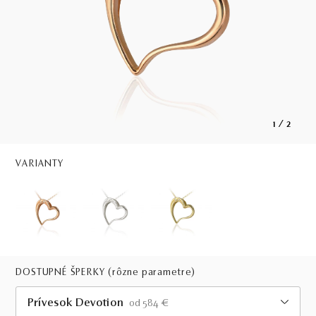
1
/
2
VARIANTY
DOSTUPNÉ ŠPERKY
(rôzne parametre)
Prívesok Devotion
od 584 €