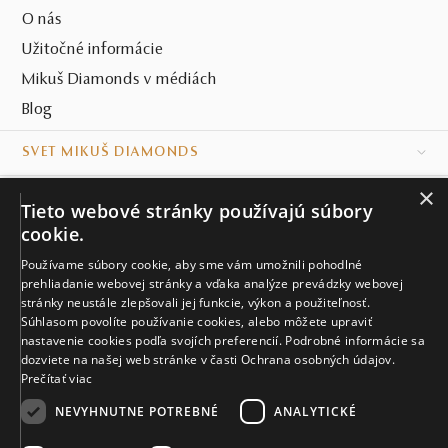
O nás
Užitočné informácie
Mikuš Diamonds v médiách
Blog
SVET MIKUŠ DIAMONDS
×
VŠETKO O NÁKUPE
Tieto webové stránky používajú súbory
cookie.
KONTAKT
Používame súbory cookie, aby sme vám umožnili pohodlné
Naše klenotníctva
prehliadanie webovej stránky a vďaka analýze prevádzky webovej
stránky neustále zlepšovali jej funkcie, výkon a použiteľnosť.
Súhlasom povolíte používanie cookies, alebo môžete upraviť
Sídlo spoločnosti
nastavenie cookies podľa svojích preferencií. Podrobné informácie sa
dozviete na našej web stránke v časti Ochrana osobných údajov.
Prečítať viac
NEVYHNUTNE POTREBNÉ
ANALYTICKÉ