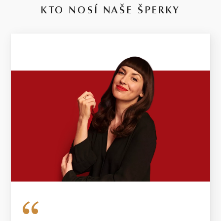
0.025 ct
KTO NOSÍ NAŠE ŠPERKY
2 KS DIAMANTOV
14 kt
RUŽOVÉ ZLATO
1.45 g
VÁHA