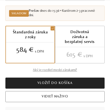
Skladom PO
Prešov
dnes do 15:30 • Kuriérom 2-3 pracovné
SKLADOM
dni.
Doživotná
Štandardná záruka
záruka a
2 roky
bezplatný servis
584 €
S DPH
615 €
S DPH
Aký je rozdiel medzi zárukami?
VLOŽIŤ DO KOŠÍKA
VIDIEŤ NAŽIVO