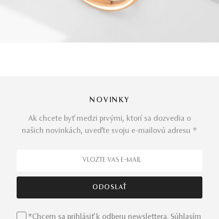
NOVINKY
Ak chcete byť medzi prvými, ktorí sa dozvedia o
našich novinkách, uveďte svoju e-mailovú adresu *
*Chcem sa prihlásiť k odberu newslettera. Súhlasím