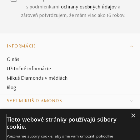
s podmienkami
ochrany osobných údajov
a
zároveň potvrdzujem, že mám viac ako 16 rokov.
INFORMÁCIE
O nás
Užitočné informácie
Mikuš Diamonds v médiách
Blog
SVET MIKUŠ DIAMONDS
×
VŠETKO O NÁKUPE
Tieto webové stránky používajú súbory
cookie.
KONTAKT
Používame súbory cookie, aby sme vám umožnili pohodlné