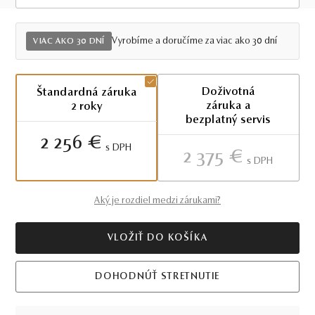
Viac ako 30 dní
Vyrobíme a doručíme za viac ako 30 dní
VIAC AKO 30 DNÍ
Doživotná
Štandardná záruka
záruka a
2 roky
bezplatný servis
2 256 €
S DPH
2 375 €
S DPH
Aký je rozdiel medzi zárukami?
VLOŽIŤ DO KOŠÍKA
DOHODNÚŤ STRETNUTIE