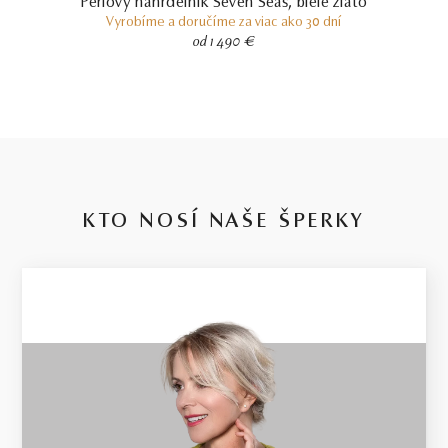
Perlový náhrdelník Seven Seas, biele zlato
diamantoch o hmotnosti 0.30ct a vyššej bude dodržaná uvedená
Vyrobíme a doručíme za viac ako 30 dní
alebo vyššia hmotnosť. Hmotnosť drahého kovu sa pri takýchto
od 1 490 €
šperkoch môže od uvedenej hmotnosti líšiť o 20%.
KTO NOSÍ NAŠE ŠPERKY