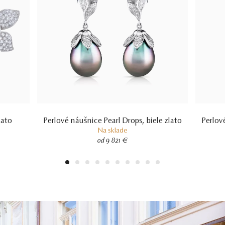
lato
Perlové náušnice Pearl Drops, biele zlato
Perlov
Na sklade
od 9 821 €
1
2
3
4
5
6
7
8
9
10