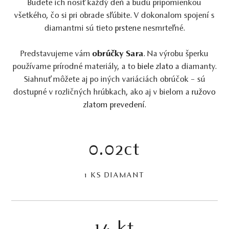
Budete ich nosiť každý deň a budú pripomienkou
všetkého, čo si pri obrade sľúbite. V dokonalom spojení s
diamantmi sú tieto
prstene
nesmrteľné.
Predstavujeme vám
obrúčky Sara
. Na výrobu šperku
používame prírodné materiály, a to
biele zlato
a diamanty.
Siahnuť môžete aj po iných variáciách obrúčok – sú
dostupné v rozličných hrúbkach, ako aj v bielom a
ružovo
zlatom prevedení
.
0.02ct
1 KS DIAMANT