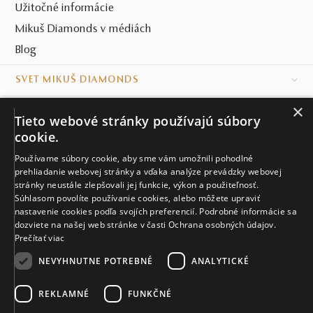
Užitočné informácie
Mikuš Diamonds v médiách
Blog
SVET MIKUŠ DIAMONDS
×
VŠETKO O NÁKUPE
Tieto webové stránky používajú súbory
cookie.
KONTAKT
Používame súbory cookie, aby sme vám umožnili pohodlné
prehliadanie webovej stránky a vďaka analýze prevádzky webovej
Naše klenotníctva
stránky neustále zlepšovali jej funkcie, výkon a použiteľnosť.
Súhlasom povolíte používanie cookies, alebo môžete upraviť
Sídlo spoločnosti
nastavenie cookies podľa svojích preferencií. Podrobné informácie sa
dozviete na našej web stránke v časti Ochrana osobných údajov.
Prečítať viac
NEVYHNUTNE POTREBNÉ
ANALYTICKÉ
REKLAMNÉ
FUNKČNÉ
© MIKUŠ DIAMONDS, A.S. 2026. VŠETKY PRÁVA VYHRADENÉ.
Nastavenia cookies.