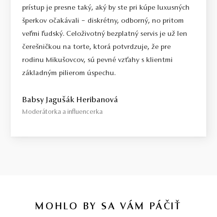
prístup je presne taký, aký by ste pri kúpe luxusných
šperkov očakávali – diskrétny, odborný, no pritom
veľmi ľudský. Celoživotný bezplatný servis je už len
čerešničkou na torte, ktorá potvrdzuje, že pre
rodinu Mikušovcov, sú pevné vzťahy s klientmi
základným pilierom úspechu.
Babsy Jagušák Heribanová
Moderátorka a influencerka
MOHLO BY SA VÁM PÁČIŤ