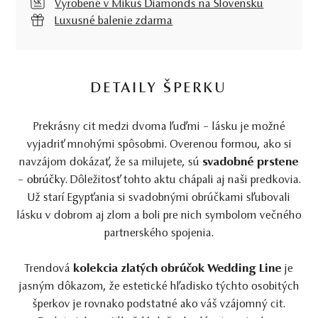
Vyrobené v Mikuš Diamonds na Slovensku
Luxusné balenie zdarma
DETAILY ŠPERKU
Prekrásny cit medzi dvoma ľuďmi – lásku je možné
vyjadriť mnohými spôsobmi. Overenou formou, ako si
navzájom dokázať, že sa milujete, sú
svadobné prstene
–
obrúčky
. Dôležitosť tohto aktu chápali aj naši predkovia.
Už starí Egypťania si svadobnými obrúčkami sľubovali
lásku v dobrom aj zlom a boli pre nich symbolom večného
partnerského spojenia.
Trendová
kolekcia zlatých obrúčok
Wedding Line
je
jasným dôkazom, že estetické hľadisko týchto osobitých
šperkov je rovnako podstatné ako váš vzájomný cit.