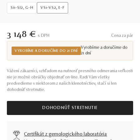
Si1-SI2, G-H
VS1-VS2, E-F
3 148 €
S DPH
Cena za pár
Vyrobíme a doručíme do
VYROBÍME A DORUČÍME DO 21 DNÍ
21 dní
Vážení zákazníci, vzhľadom na nutnosť presného odmerania veľkosti
nie je možné obrúčky objednať on-line. Radi Vám všetky
predvedieme v niektorom z našich klenotníctiev, stačí si len
dohodnúť stretnutie.
DOHODNÚŤ STRETNUTIE
Certifikát z gemologického laboratória