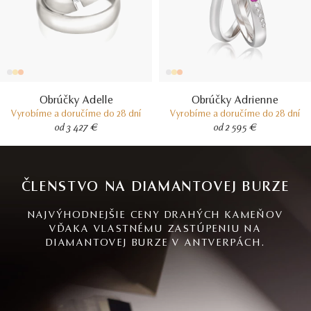
Obrúčky Adelle
Obrúčky Adrienne
Vyrobíme a doručíme do 28 dní
Vyrobíme a doručíme do 28 dní
od 3 427 €
od 2 595 €
ČLENSTVO NA DIAMANTOVEJ BURZE
NAJVÝHODNEJŠIE CENY DRAHÝCH KAMEŇOV
VĎAKA VLASTNÉMU ZASTÚPENIU NA
DIAMANTOVEJ BURZE V ANTVERPÁCH.