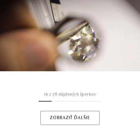
16
z
78
nájdených šperkov
ZOBRAZIŤ ĎALŠIE