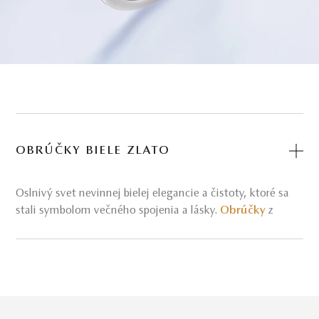
OBRÚČKY BIELE ZLATO
Oslnivý svet nevinnej bielej elegancie a čistoty, ktoré sa
stali symbolom večného spojenia a lásky.
Obrúčky
z
bieleho zlata s diamantmi ako symbol úprimného
manželského sľubu. Biely odtieň zlata predstavuje
nevinnosť a nový začiatok, čo robí zo svadobných
prsteňov z bieleho zlata vyhľadávané
šperky
.
Biela farba
prsteňov
prirodzene dopĺňa rovnaké
odtiene
svadobných šiat
a doplnkov
a pre mnohé páry je to tiež