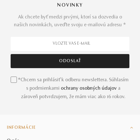
zosobnenie jednoty manželstva.
NOVINKY
Ak chcete byť medzi prvými, ktorí sa dozvedia o
našich novinkách, uveďte svoju e-mailovú adresu *
Prémiové svadobné prstene s diamantmi
Originálna svadobná
kolekcia obrúčok
Wedding Line
efektívne kombinuje moderné a elegantné kúsky, ktoré
uspokoja aj toho najnáročnejšieho milovníka šperkov.
Všetky
prstene
vyhotovujeme so zaobleným – kónickým
vnútrom Comfort fit, vďaka čomu sa obrúčky nosia
*Chcem sa prihlásiť k odberu newslettera. Súhlasím
mimoriadne komfortne. Tvoríme nadčasové hladké vzory,
s podmienkami
ochrany osobných údajov
a
ako aj výnimočné kúsky zdobené drahými kameňmi s
zároveň potvrdzujem, že mám viac ako 16 rokov.
najvyššou tvrdosťou.
Výnimočné obrúčky z bieleho zlata
INFORMÁCIE