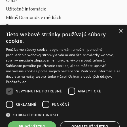
O nás
Obrúčky z bieleho zlata
sú osadené prírodnými
Užitočné informácie
diamantmi a farebnými drahokamami. Samozrejmosťou
Mikuš Diamonds v médiách
je najvyššia kvalita výbrusu diamantov, ktorý demonštruje
Blog
unikátny efekt
Srdcia a Šípy (Hearts & Arrows)
.
×
Tieto webové stránky používajú súbory
Jedinečnosť prsteňov a vášho spojenia ešte podčiarknete
SVET MIKUŠ DIAMONDS
cookie.
gravírovaním ľubovoľného textu, ktoré je k dispozícii
zadarmo.
Používame súbory cookie, aby sme vám umožnili pohodlné
VŠETKO O NÁKUPE
prehliadanie webovej stránky a vďaka analýze prevádzky webovej
stránky neustále zlepšovali jej funkcie, výkon a použiteľnosť.
KONTAKT
Súhlasom povolíte používanie cookies, alebo môžete upraviť
Exkluzívny atribút obrúčok – hrúbka 1,6 mm je zárukou
nastavenie cookies podľa svojích preferencií. Podrobné informácie sa
Naše klenotníctva
dozviete na našej web stránke v časti Ochrana osobných údajov.
dlhotrvácnosti a nezničiteľnosti svadobných šperkov. Na
Prečítať viac
obrúčky sa vzťahuje
doživotná záruka
.
Sídlo spoločnosti
NEVYHNUTNE POTREBNÉ
ANALYTICKÉ
REKLAMNÉ
FUNKČNÉ
ZOBRAZIŤ PODROBNOSTI
PRIJAŤ VŠETKO
ODMIETNUŤ VŠETKO