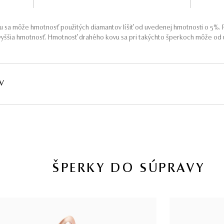
 sa môže hmotnosť použitých diamantov líšiť od uvedenej hmotnosti o 5%. P
yššia hmotnosť. Hmotnosť drahého kovu sa pri takýchto šperkoch môže od u
V
HMOTNOSŤ
ČISTOTA
FARBA
PÔV
∑ 0,21 ct
I1
G - H
Prír
ŠPERKY DO SÚPRAVY