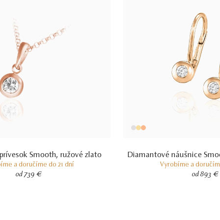
rívesok Smooth, ružové zlato
Diamantové náušnice Smooth
íme a doručíme do 21 dní
Vyrobíme a doručíme
od 739 €
od 893 €