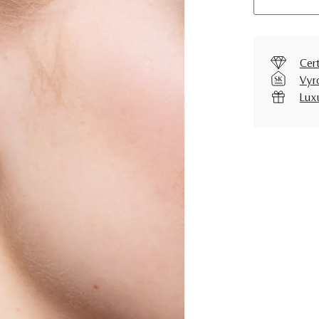
Cer
Vyr
Lux