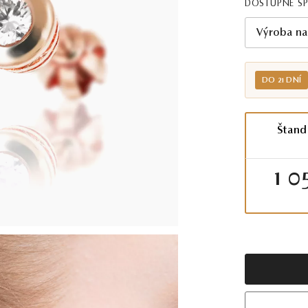
DOSTUPNÉ Š
Výroba na
DO 21 DNÍ
Štand
1 0