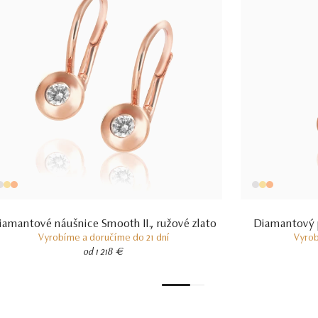
iamantové náušnice Smooth II., ružové zlato
Diamantový p
Vyrobíme a doručíme do 21 dní
Vyrob
od 1 218 €
1
2
3