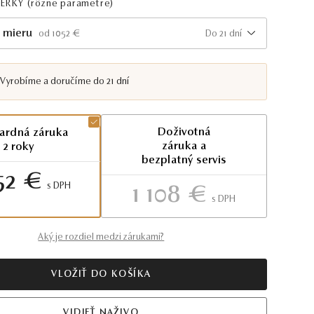
PERKY
(rôzne parametre)
 mieru
Do 21 dní
od 1052 €
Vyrobíme a doručíme do 21 dní
Doživotná
ardná záruka
záruka a
2 roky
bezplatný servis
52 €
S DPH
1 108 €
S DPH
Aký je rozdiel medzi zárukami?
VLOŽIŤ DO KOŠÍKA
VIDIEŤ NAŽIVO