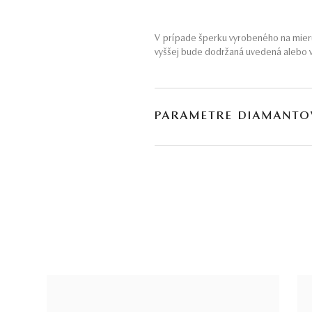
V prípade šperku vyrobeného na mieru
vyššej bude dodržaná uvedená alebo v
PARAMETRE DIAMANTO
BRÚS
POČET
briliant
2