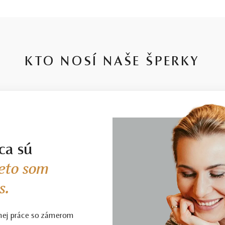
KTO NOSÍ NAŠE ŠPERKY
ca sú
eto som
s.
nej práce so zámerom