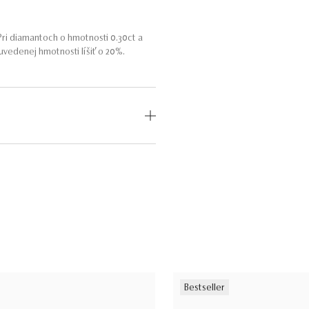
ri diamantoch o hmotnosti 0.30ct a
vedenej hmotnosti líšiť o 20%.
OD
MEDZINÁRODNÝ
CERTIFIKÁT
odný
—
Bestseller