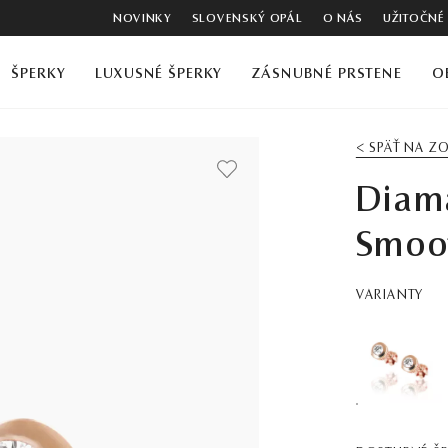
NOVINKY
SLOVENSKÝ OPÁL
O NÁS
UŽITOČNÉ
ŠPERKY
LUXUSNÉ ŠPERKY
ZÁSNUBNÉ PRSTENE
O
< SPÄŤ NA 
Diam
Smoot
VARIANTY