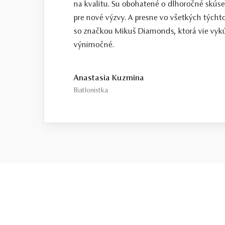
na kvalitu. Su obohatené o dlhoročné skús
pre nové výzvy. A presne vo všetkých tých
so značkou Mikuš Diamonds, ktorá vie vykú
výnimočné.
Anastasia Kuzmina
Biatlonistka