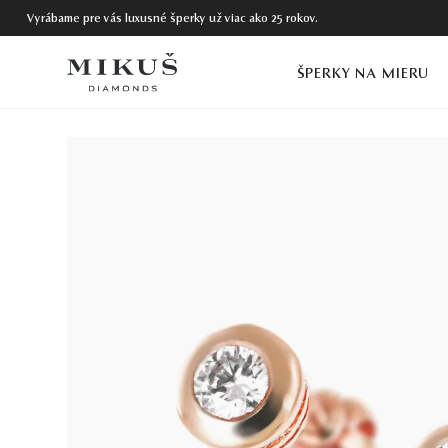
Vyrábame pre vás luxusné šperky už viac ako 25 rokov.
ŠPERKY NA MIERU