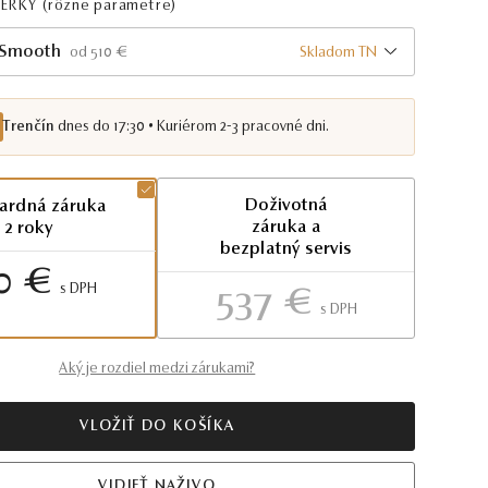
PERKY
(rôzne parametre)
 Smooth
Skladom TN
od 510 €
Trenčín
dnes do 17:30 • Kuriérom 2-3 pracovné dni.
Doživotná
ardná záruka
záruka a
2 roky
bezplatný servis
0 €
S DPH
537 €
S DPH
Aký je rozdiel medzi zárukami?
VLOŽIŤ DO KOŠÍKA
VIDIEŤ NAŽIVO