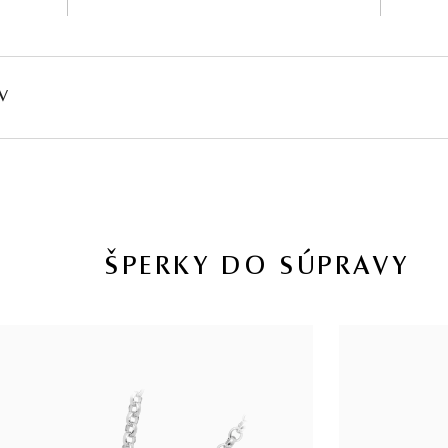
V
HMOTNOSŤ
ČISTOTA
FARBA
PÔV
∑ 0,086 ct
I1
G - H
Prír
ŠPERKY DO SÚPRAVY