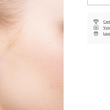
Cer
Vyr
Lux