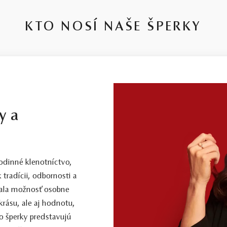
KTO NOSÍ NAŠE ŠPERKY
y a
dinné klenotníctvo,
 tradícii, odbornosti a
 mala možnosť osobne
 krásu, ale aj hodnotu,
o šperky predstavujú