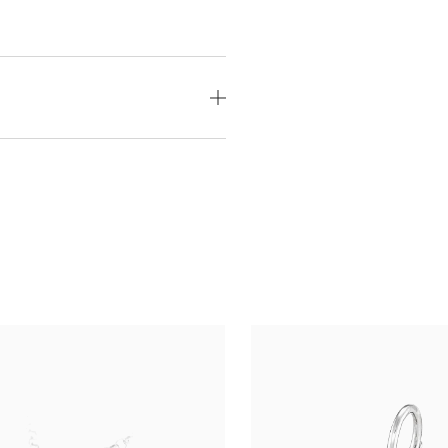
OD
MEDZINÁRODNÝ
CERTIFIKÁT
odný
—