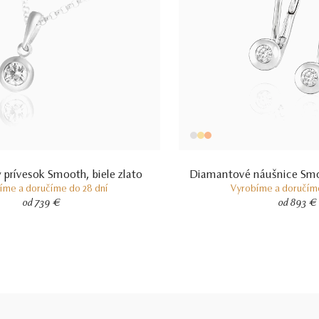
prívesok Smooth, biele zlato
Diamantové náušnice Smoot
íme a doručíme do 28 dní
Vyrobíme a doručíme
od 739 €
od 893 €