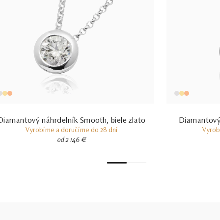
Diamantový náhrdelník Smooth, biele zlato
Diamantový 
Vyrobíme a doručíme do 28 dní
Vyrob
od 2 146 €
1
2
3
4
5