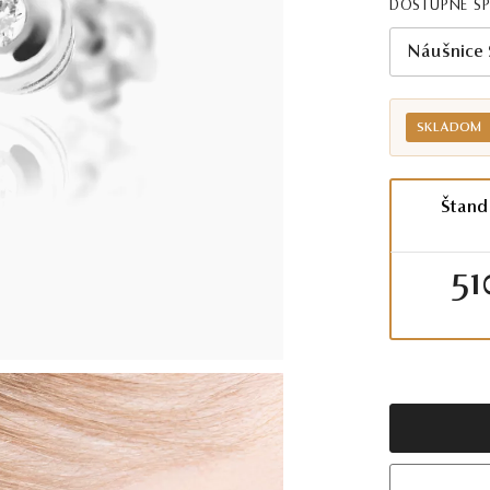
DOSTUPNÉ Š
Náušnice
SKLADOM
Štand
51