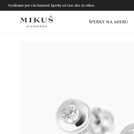
Vyrábame pre vás luxusné šperky už viac ako 25 rokov.
ŠPERKY NA MIERU