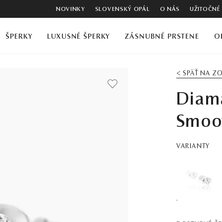
NOVINKY
SLOVENSKÝ OPÁL
O NÁS
UŽITOČNÉ
ŠPERKY
LUXUSNÉ ŠPERKY
ZÁSNUBNÉ PRSTENE
O
< SPÄŤ NA 
Diam
Smoot
VARIANTY