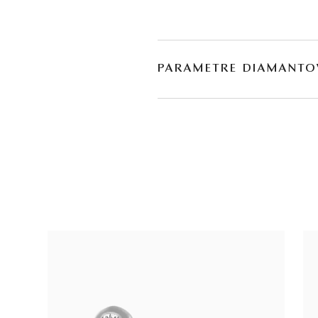
PARAMETRE DIAMANTO
BRÚS
POČET
briliant
2