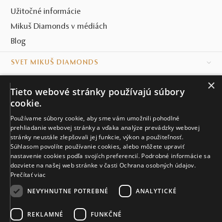
Užitočné informácie
Mikuš Diamonds v médiách
Blog
SVET MIKUŠ DIAMONDS
×
VŠETKO O NÁKUPE
Tieto webové stránky používajú súbory
cookie.
KONTAKT
Používame súbory cookie, aby sme vám umožnili pohodlné
Naše klenotníctva
prehliadanie webovej stránky a vďaka analýze prevádzky webovej
stránky neustále zlepšovali jej funkcie, výkon a použiteľnosť.
Súhlasom povolíte používanie cookies, alebo môžete upraviť
Sídlo spoločnosti
nastavenie cookies podľa svojích preferencií. Podrobné informácie sa
dozviete na našej web stránke v časti Ochrana osobných údajov.
Prečítať viac
NEVYHNUTNE POTREBNÉ
ANALYTICKÉ
REKLAMNÉ
FUNKČNÉ
© MIKUŠ DIAMONDS, A.S. 2026. VŠETKY PRÁVA VYHRADENÉ.