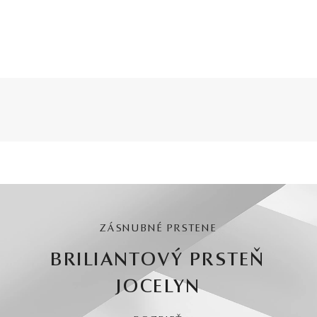
ZÁSNUBNÉ PRSTENE
BRILIANTOVÝ PRSTEŇ
JOCELYN