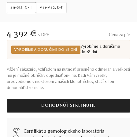
Si1-SI2, G-H
VS1-VS2, E-F
4 392 €
S DPH
Cena za pár
Vyrobíme a doručíme
VYROBÍME A DORUČÍME DO 28 DNÍ
do 28 dní
Vážení zákazníci, vzhľadom na nutnosť presného odmerania veľkosti
nie je možné obrúčky objednať on-line. Radi Vám všetky
predvedieme v niektorom z našich klenotníctiev, stačí si len
dohodnúť stretnutie.
DOHODNÚŤ STRETNUTIE
Certifikát z gemologického laboratória