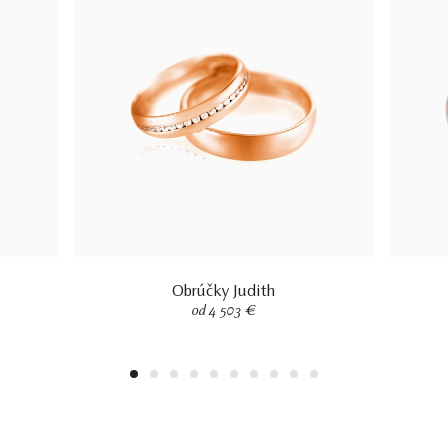
Obrúčky Judith
od 4 503 €
1
2
3
4
5
6
7
8
9
10