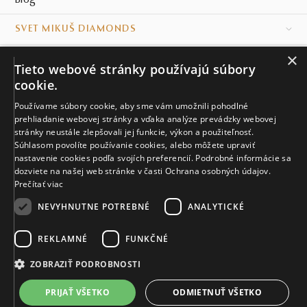
Blog
SVET MIKUŠ DIAMONDS
×
VŠETKO O NÁKUPE
Tieto webové stránky používajú súbory
cookie.
KONTAKT
Používame súbory cookie, aby sme vám umožnili pohodlné
prehliadanie webovej stránky a vďaka analýze prevádzky webovej
Naše klenotníctva
stránky neustále zlepšovali jej funkcie, výkon a použiteľnosť.
Súhlasom povolíte používanie cookies, alebo môžete upraviť
Sídlo spoločnosti
nastavenie cookies podľa svojích preferencií. Podrobné informácie sa
dozviete na našej web stránke v časti Ochrana osobných údajov.
Prečítať viac
NEVYHNUTNE POTREBNÉ
ANALYTICKÉ
REKLAMNÉ
FUNKČNÉ
© MIKUŠ DIAMONDS, A.S. 2026. VŠETKY PRÁVA VYHRADENÉ.
Nastavenia cookies.
ZOBRAZIŤ PODROBNOSTI
4 392 €
PRIJAŤ VŠETKO
ODMIETNUŤ VŠETKO
VIAC INFO
Vyrobíme a doručíme do 28 dní