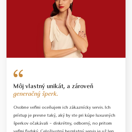
Môj vlastný unikát, a zároveň
generačný šperk.
Osobne veľmi oceňujem ich zákaznícky servis. Ich
prístup je presne taký, aký by ste pri kúpe luxusných
šperkov očakávali – diskrétny, odborný, no pritom
veľmi ľudský. Celoživotný bezplatný servis je už len