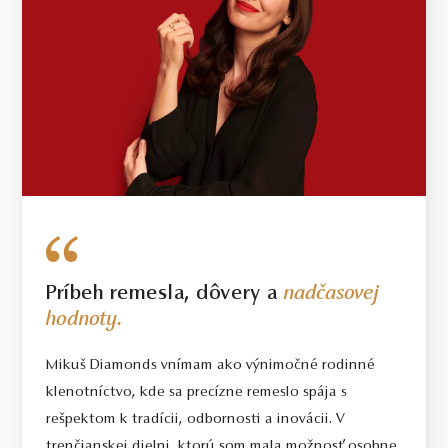
Príbeh remesla, dôvery a
nadčasovej
hodnoty.
Mikuš Diamonds vnímam ako výnimočné rodinné
klenotníctvo, kde sa precízne remeslo spája s
rešpektom k tradícii, odbornosti a inovácii. V
trenčianskej dielni, ktorú som mala možnosť osobne