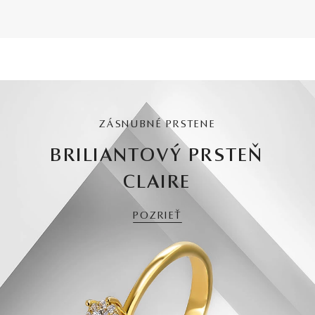
ZÁSNUBNÉ PRSTENE
BRILIANTOVÝ PRSTEŇ
CLAIRE
POZRIEŤ