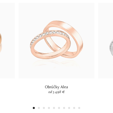
Obrúčky Alea
od 5 498 €
1
2
3
4
5
6
7
8
9
10