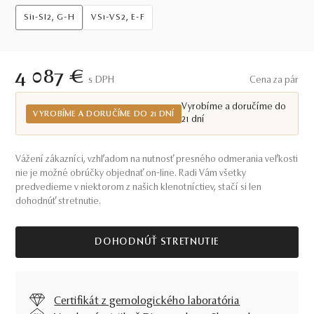
Si1-SI2, G-H
VS1-VS2, E-F
4 087 €
S DPH
Cena za pár
Vyrobíme a doručíme do
VYROBÍME A DORUČÍME DO 21 DNÍ
21 dní
Vážení zákazníci, vzhľadom na nutnosť presného odmerania veľkosti
nie je možné obrúčky objednať on-line. Radi Vám všetky
predvedieme v niektorom z našich klenotníctiev, stačí si len
dohodnúť stretnutie.
DOHODNÚŤ STRETNUTIE
Certifikát z gemologického laboratória