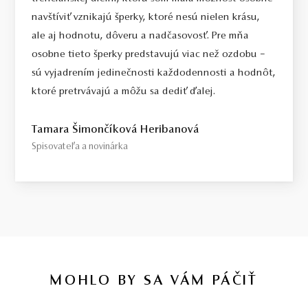
navštíviť vznikajú šperky, ktoré nesú nielen krásu,
ale aj hodnotu, dôveru a nadčasovosť. Pre mňa
osobne tieto šperky predstavujú viac než ozdobu –
sú vyjadrením jedinečnosti každodennosti a hodnôt,
ktoré pretrvávajú a môžu sa dediť ďalej.
Tamara Šimončíková Heribanová
Spisovateľa a novinárka
MOHLO BY SA VÁM PÁČIŤ