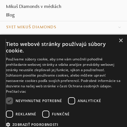
Mikuš Diamonds v médiách
Blog
SVET MIKUŠ DIAMONDS
×
VŠETKO O NÁKUPE
Tieto webové stránky používajú súbory
cookie.
KONTAKT
Používame súbory cookie, aby sme vám umožnili pohodlné
prehliadanie webovej stránky a vďaka analýze prevádzky webovej
Naše klenotníctva
stránky neustále zlepšovali jej funkcie, výkon a použiteľnosť.
Súhlasom povolíte používanie cookies, alebo môžete upraviť
Sídlo spoločnosti
nastavenie cookies podľa svojích preferencií. Podrobné informácie sa
dozviete na našej web stránke v časti Ochrana osobných údajov.
Prečítať viac
NEVYHNUTNE POTREBNÉ
ANALYTICKÉ
REKLAMNÉ
FUNKČNÉ
© MIKUŠ DIAMONDS, A.S. 2026. VŠETKY PRÁVA VYHRADENÉ.
Nastavenia cookies.
ZOBRAZIŤ PODROBNOSTI