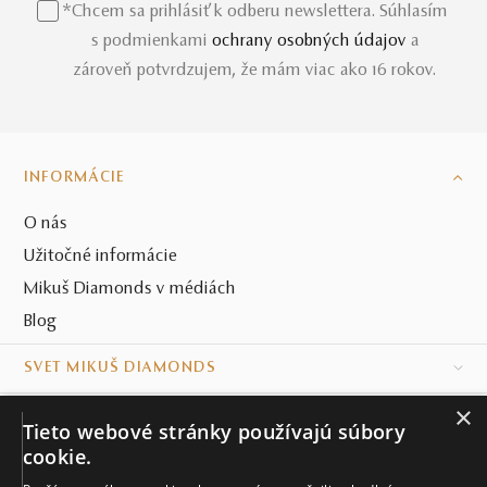
*Chcem sa prihlásiť k odberu newslettera. Súhlasím
s podmienkami
ochrany osobných údajov
a
zároveň potvrdzujem, že mám viac ako 16 rokov.
INFORMÁCIE
O nás
Užitočné informácie
Mikuš Diamonds v médiách
Blog
SVET MIKUŠ DIAMONDS
×
VŠETKO O NÁKUPE
Tieto webové stránky používajú súbory
cookie.
KONTAKT