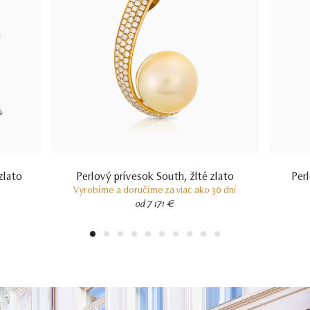
zlato
Perlový prívesok South, žlté zlato
Per
Vyrobíme a doručíme za viac ako 30 dní
od 7 171 €
1
2
3
4
5
6
7
8
9
10