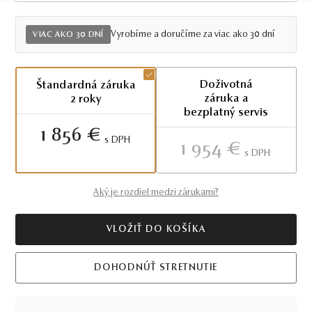
Viac ako 30 dní
Vyrobíme a doručíme za viac ako 30 dní
VIAC AKO 30 DNÍ
Doživotná
Štandardná záruka
záruka a
2 roky
bezplatný servis
1 856 €
S DPH
1 954 €
S DPH
Aký je rozdiel medzi zárukami?
VLOŽIŤ DO KOŠÍKA
DOHODNÚŤ STRETNUTIE