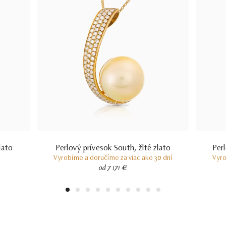
lato
Perlový prívesok South, žlté zlato
Per
Vyrobíme a doručíme za viac ako 30 dní
Vyro
od 7 171 €
1
2
3
4
5
6
7
8
9
10