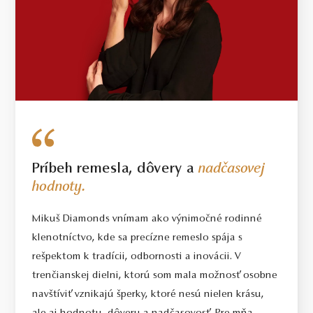
Príbeh remesla, dôvery a
nadčasovej
hodnoty.
Mikuš Diamonds vnímam ako výnimočné rodinné
klenotníctvo, kde sa precízne remeslo spája s
rešpektom k tradícii, odbornosti a inovácii. V
trenčianskej dielni, ktorú som mala možnosť osobne
navštíviť vznikajú šperky, ktoré nesú nielen krásu,