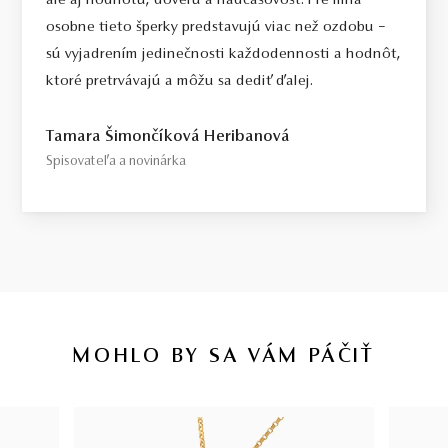
ale aj hodnotu, dôveru a nadčasovosť. Pre mňa
osobne tieto šperky predstavujú viac než ozdobu –
sú vyjadrením jedinečnosti každodennosti a hodnôt,
ktoré pretrvávajú a môžu sa dediť ďalej.
Tamara Šimončíková Heribanová
Spisovateľa a novinárka
MOHLO BY SA VÁM PÁČIŤ