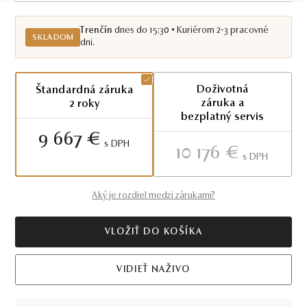
Skladom TN
Trenčín
dnes do 15:30 • Kuriérom 2-3 pracovné
SKLADOM
dni.
Doživotná
Štandardná záruka
záruka a
2 roky
bezplatný servis
9 667 €
S DPH
10 176 €
S DPH
Aký je rozdiel medzi zárukami?
VLOŽIŤ DO KOŠÍKA
VIDIEŤ NAŽIVO