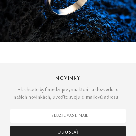
NOVINKY
Ak chcete byť medzi prvými, ktorí sa dozvedia o
našich novinkách, uveďte svoju e-mailovú adresu *