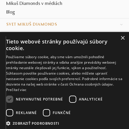
Mikuš Diamonds v médiách
Blog
SVET MIKUŠ DIAMONDS
×
VŠETKO O NÁKUPE
Tieto webové stránky používajú súbory
cookie.
KONTAKT
Používame súbory cookie, aby sme vám umožnili pohodlné
prehliadanie webovej stránky a vďaka analýze prevádzky webovej
Naše klenotníctva
stránky neustále zlepšovali jej funkcie, výkon a použiteľnosť.
Súhlasom povolíte používanie cookies, alebo môžete upraviť
Sídlo spoločnosti
nastavenie cookies podľa svojích preferencií. Podrobné informácie sa
dozviete na našej web stránke v časti Ochrana osobných údajov.
Prečítať viac
NEVYHNUTNE POTREBNÉ
ANALYTICKÉ
REKLAMNÉ
FUNKČNÉ
© MIKUŠ DIAMONDS, A.S. 2026. VŠETKY PRÁVA VYHRADENÉ.
Nastavenia cookies.
ZOBRAZIŤ PODROBNOSTI