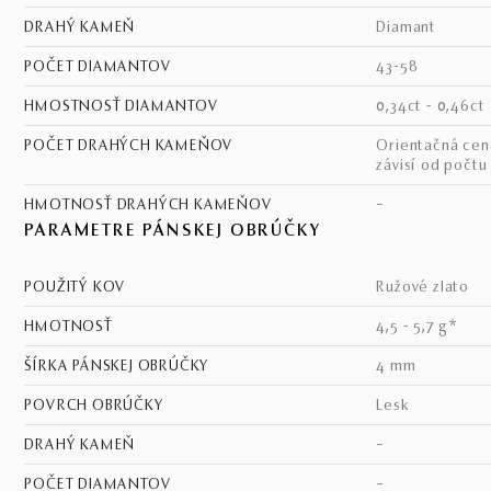
DRAHÝ KAMEŇ
diamant
POČET DIAMANTOV
43-58
HMOSTNOSŤ DIAMANTOV
0,34ct - 0,46ct
POČET DRAHÝCH KAMEŇOV
Orientačná cena - cena
závisí od počtu
HMOTNOSŤ DRAHÝCH KAMEŇOV
–
PARAMETRE PÁNSKEJ OBRÚČKY
POUŽITÝ KOV
ružové zlato
HMOTNOSŤ
4,5 - 5,7 g*
ŠÍRKA PÁNSKEJ OBRÚČKY
4 mm
POVRCH OBRÚČKY
lesk
DRAHÝ KAMEŇ
–
POČET DIAMANTOV
–