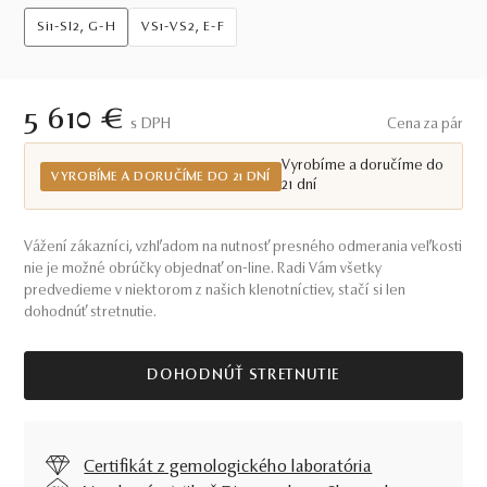
Si1-SI2, G-H
VS1-VS2, E-F
5 610 €
S DPH
Cena za pár
Vyrobíme a doručíme do
VYROBÍME A DORUČÍME DO 21 DNÍ
21 dní
Vážení zákazníci, vzhľadom na nutnosť presného odmerania veľkosti
nie je možné obrúčky objednať on-line. Radi Vám všetky
predvedieme v niektorom z našich klenotníctiev, stačí si len
dohodnúť stretnutie.
DOHODNÚŤ STRETNUTIE
Certifikát z gemologického laboratória