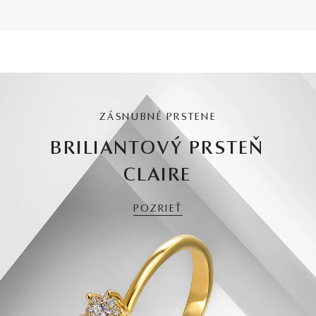
ZÁSNUBNÉ PRSTENE
BRILIANTOVÝ PRSTEŇ
CLAIRE
POZRIEŤ