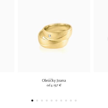
Obrúčky Joana
od 4 197 €
1
2
3
4
5
6
7
8
9
10